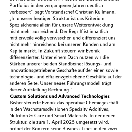
Portfolios in den vergangenen Jahren deutlich
Allgemeine Verkaufs- und Lieferbedingungen
Electronics & Telecommunications
verbessert“, sagt Vorstandschef Christian Kullmann.
(AVB)
„In unserer heutigen Struktur ist das Kriterium
Energy, Environment & Utilities
Spezialchemie allein für unsere Weiterentwicklung
nicht mehr ausreichend. Der Begriff ist inhaltlich
mittlerweile völlig verwaschen und differenziert uns
Food & Beverage
nicht mehr hinreichend bei unseren Kunden und am
Business Lines
Kapitalmarkt. In Zukunft steuern wir Evonik
Green Hydrogen
differenzierter. Unter einem Dach nutzen wir die
Karriere
Stärken unserer beiden Standbeine: lösungs- und
Home Care & Cleaning
innovationsgetriebene Geschäfte auf der einen sowie
Investor Relations
technologie- und effizienzgetriebene Geschäfte auf der
Medien
anderen Seite. Unser neues Führungsmodell trägt
Industrial Manufacturing & Machinery
dieser Aufstellung Rechnung.“
Custom Solutions und Advanced Technologies
Lubricants & Lubricant Additives
Bisher steuerte Evonik das operative Chemiegeschäft
in den Wachstumsdivisionen Specialty Additives,
Medical Devices
Nutrition & Care und Smart Materials. In der neuen
Struktur, die zum 1. April 2025 umgesetzt wird,
Metals & Mining
ordnet der Konzern seine Business Lines in den zwei