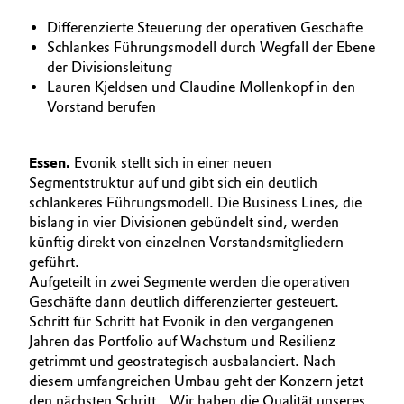
BVB Partnerschaft
Automotive & Transportation
Differenzierte Steuerung der operativen Geschäfte
Schlankes Führungsmodell durch Wegfall der Ebene
Geschichte
der Divisionsleitung
Battery
Struktur & Organisation
Lauren Kjeldsen und Claudine Mollenkopf in den
Vorstand berufen
Building, Construction & Infrastructure
Vorstand
Essen.
Catalysts
Evonik stellt sich in einer neuen
Aufsichtsrat
Segmentstruktur auf und gibt sich ein deutlich
schlankeres Führungsmodell. Die Business Lines, die
Struktur
Chemical Industry
bislang in vier Divisionen gebündelt sind, werden
Business Lines
künftig direkt von einzelnen Vorstandsmitgliedern
Circular Economy
geführt.
Weltweite Standorte
Aufgeteilt in zwei Segmente werden die operativen
Coatings, Paints & Printing
Geschäfte dann deutlich differenzierter gesteuert.
ESHQ
Schritt für Schritt hat Evonik in den vergangenen
Jahren das Portfolio auf Wachstum und Resilienz
Composites
Einkauf
getrimmt und geostrategisch ausbalanciert. Nach
diesem umfangreichen Umbau geht der Konzern jetzt
Consumer Goods & Lifestyle
Governance & Compliance
den nächsten Schritt. „Wir haben die Qualität unseres