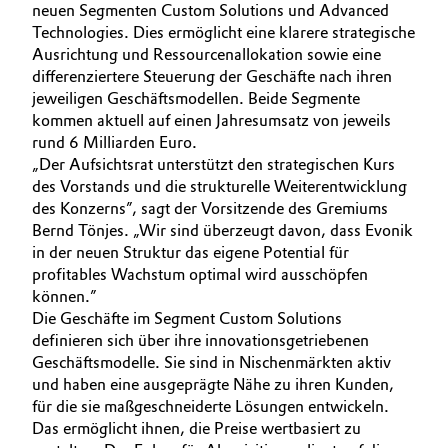
neuen Segmenten Custom Solutions und Advanced
Technologies. Dies ermöglicht eine klarere strategische
Oil & Gas, Petrochemicals
Ausrichtung und Ressourcenallokation sowie eine
differenziertere Steuerung der Geschäfte nach ihren
Personal Care & Beauty
jeweiligen Geschäftsmodellen. Beide Segmente
kommen aktuell auf einen Jahresumsatz von jeweils
Pharma & Biopharma
rund 6 Milliarden Euro.
„Der Aufsichtsrat unterstützt den strategischen Kurs
Plastics & Rubber
des Vorstands und die strukturelle Weiterentwicklung
des Konzerns”, sagt der Vorsitzende des Gremiums
Bernd Tönjes. „Wir sind überzeugt davon, dass Evonik
Pulp, Paper & Packaging
in der neuen Struktur das eigene Potential für
profitables Wachstum optimal wird ausschöpfen
Textiles, Leather & Nonwovens
können.”
Die Geschäfte im Segment Custom Solutions
definieren sich über ihre innovationsgetriebenen
Geschäftsmodelle. Sie sind in Nischenmärkten aktiv
und haben eine ausgeprägte Nähe zu ihren Kunden,
für die sie maßgeschneiderte Lösungen entwickeln.
Das ermöglicht ihnen, die Preise wertbasiert zu