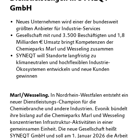
BVB Partnerschaft
GmbH
Automotive & Transportation
Geschichte
Neues Unternehmen wird einer der bundesweit
Battery
Struktur & Organisation
größten Anbieter für Industrie-Services
Gesellschaft mit rund 3.500 Beschäftigten und 1,8
Building, Construction & Infrastructure
Milliarden € Umsatz bringt Kompetenzen der
Vorstand
Chemieparks Marl und Wesseling zusammen
Catalysts
SYNEQT will Standorte langfristig zu
Aufsichtsrat
klimaneutralen und hochflexiblen Industrie-
Struktur
Ökosystemen entwickeln und neue Kunden
Chemical Industry
gewinnen
Business Lines
Circular Economy
Marl/Wesseling.
Weltweite Standorte
In Nordrhein-Westfalen entsteht ein
neuer Dienstleistungs-Champion für die
Coatings, Paints & Printing
ESHQ
Chemiebranche und andere Industrien. Evonik bündelt
ihre bislang auf die Chemieparks Marl und Wesseling
Composites
Einkauf
konzentrierten Infrastruktur-Aktivitäten in einer
gemeinsamen Einheit. Die neue Gesellschaft heißt
Consumer Goods & Lifestyle
Governance & Compliance
SYNEQT GmbH und soll am 1. Januar 2026 die Arbeit