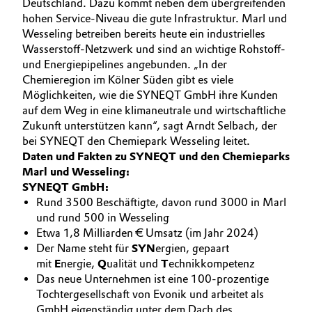
Deutschland. Dazu kommt neben dem übergreifenden
hohen Service-Niveau die gute Infrastruktur. Marl und
Wesseling betreiben bereits heute ein industrielles
Wasserstoff-Netzwerk und sind an wichtige Rohstoff-
und Energiepipelines angebunden. „In der
Chemieregion im Kölner Süden gibt es viele
Möglichkeiten, wie die SYNEQT GmbH ihre Kunden
auf dem Weg in eine klimaneutrale und wirtschaftliche
Zukunft unterstützen kann“, sagt Arndt Selbach, der
bei SYNEQT den Chemiepark Wesseling leitet.
Daten und Fakten zu SYNEQT und den Chemieparks
Marl und Wesseling:
SYNEQT GmbH:
Rund 3500 Beschäftigte, davon rund 3000 in Marl
und rund 500 in Wesseling
Etwa 1,8 Milliarden € Umsatz (im Jahr 2024)
Der Name steht für
SYN
ergien, gepaart
mit
E
nergie,
Q
ualität und
T
echnikkompetenz
Das neue Unternehmen ist eine 100-prozentige
Tochtergesellschaft von Evonik und arbeitet als
GmbH eigenständig unter dem Dach des