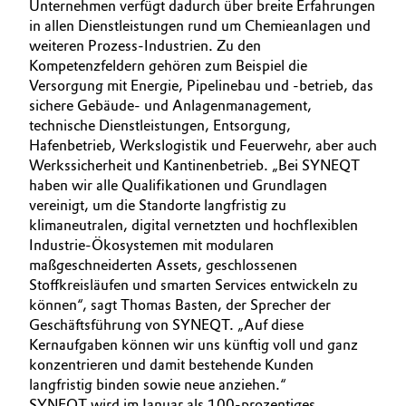
Unternehmen verfügt dadurch über breite Erfahrungen
in allen Dienstleistungen rund um Chemieanlagen und
Oil & Gas, Petrochemicals
weiteren Prozess-Industrien. Zu den
Kompetenzfeldern gehören zum Beispiel die
Personal Care & Beauty
Versorgung mit Energie, Pipelinebau und -betrieb, das
sichere Gebäude- und Anlagenmanagement,
Pharma & Biopharma
technische Dienstleistungen, Entsorgung,
Hafenbetrieb, Werkslogistik und Feuerwehr, aber auch
Werkssicherheit und Kantinenbetrieb. „Bei SYNEQT
Plastics & Rubber
haben wir alle Qualifikationen und Grundlagen
vereinigt, um die Standorte langfristig zu
Pulp, Paper & Packaging
klimaneutralen, digital vernetzten und hochflexiblen
Industrie-Ökosystemen mit modularen
Textiles, Leather & Nonwovens
maßgeschneiderten Assets, geschlossenen
Stoffkreisläufen und smarten Services entwickeln zu
können“, sagt Thomas Basten, der Sprecher der
Geschäftsführung von SYNEQT. „Auf diese
Kernaufgaben können wir uns künftig voll und ganz
konzentrieren und damit bestehende Kunden
langfristig binden sowie neue anziehen.“
SYNEQT wird im Januar als 100-prozentiges