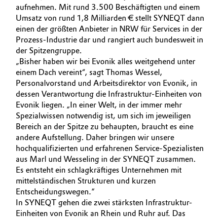
aufnehmen. Mit rund 3.500 Beschäftigten und einem
Allgemeine Verkaufs- und Lieferbedingungen
Electronics & Telecommunications
Umsatz von rund 1,8 Milliarden € stellt SYNEQT dann
(AVB)
einen der größten Anbieter in NRW für Services in der
Prozess-Industrie dar und rangiert auch bundesweit in
Energy, Environment & Utilities
der Spitzengruppe.
„Bisher haben wir bei Evonik alles weitgehend unter
Food & Beverage
einem Dach vereint“, sagt Thomas Wessel,
Business Lines
Personalvorstand und Arbeitsdirektor von Evonik, in
Green Hydrogen
dessen Verantwortung die Infrastruktur-Einheiten von
Karriere
Evonik liegen. „In einer Welt, in der immer mehr
Home Care & Cleaning
Spezialwissen notwendig ist, um sich im jeweiligen
Investor Relations
Bereich an der Spitze zu behaupten, braucht es eine
andere Aufstellung. Daher bringen wir unsere
Medien
Industrial Manufacturing & Machinery
hochqualifizierten und erfahrenen Service-Spezialisten
aus Marl und Wesseling in der SYNEQT zusammen.
Lubricants & Lubricant Additives
Es entsteht ein schlagkräftiges Unternehmen mit
mittelständischen Strukturen und kurzen
Medical Devices
Entscheidungswegen.“
In SYNEQT gehen die zwei stärksten Infrastruktur-
Einheiten von Evonik an Rhein und Ruhr auf. Das
Metals & Mining