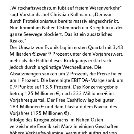
„Wirtschaftswachstum fußt auf freiem Warenverkehr“,
Allgemeine Verkaufs- und Lieferbedingungen
Electronics & Telecommunications
sagt Vorstandschef Christian Kullmann. „Der war
(AVB)
durch Protektionismus bereits massiv eingeschränkt.
Energy, Environment & Utilities
Nun kommt im Nahen Osten noch ein Krieg hinzu, der
ganze Seewege blockiert. Das ist ein zusätzliches
Food & Beverage
Risiko.“
Business Lines
Der Umsatz von Evonik lag im ersten Quartal mit 3,43
Milliarden € zwar 9 Prozent unter dem Vorjahreswert,
Green Hydrogen
Karriere
mehr als die Hälfte dieses Rückgangs erklärt sich
jedoch durch ungünstige Wechselkurse. Die
Home Care & Cleaning
Investor Relations
Absatzmengen sanken um 2 Prozent, die Preise fielen
um 1 Prozent. Die bereinigte EBITDA-Marge sank um
Medien
Industrial Manufacturing & Machinery
0,9 Punkte auf 13,9 Prozent. Das Konzernergebnis
betrug 125 Millionen €, nach 233 Millionen € im
Lubricants & Lubricant Additives
Vorjahresquartal. Der Free Cashflow lag bei guten
183 Millionen € und damit fast auf dem Niveau des
Vorjahres (195 Millionen €).
Medical Devices
Infolge des Kriegsausbruchs im Nahen Osten
verzeichnete Evonik seit März in einigen Geschäften
Metals & Mining
höhere Verkaufsvolumina, vermutlich aufgrund von