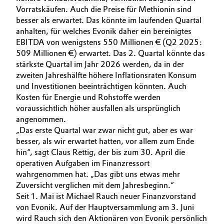
Vorratskäufen. Auch die Preise für Methionin sind
Oil & Gas, Petrochemicals
besser als erwartet. Das könnte im laufenden Quartal
anhalten, für welches Evonik daher ein bereinigtes
EBITDA von wenigstens 550 Millionen € (Q2 2025:
Personal Care & Beauty
509 Millionen €)​ erwartet. Das 2. Quartal könnte das
stärkste Quartal im Jahr 2026 werden, da in der
Pharma & Biopharma
zweiten Jahreshälfte höhere Inflationsraten Konsum
und Investitionen beeinträchtigen könnten. Auch
Plastics & Rubber
Kosten für Energie und Rohstoffe werden
voraussichtlich höher ausfallen als ursprünglich
Pulp, Paper & Packaging
angenommen.
„Das erste Quartal war zwar nicht gut, aber es war
besser, als wir erwartet hatten, vor allem zum Ende
Textiles, Leather & Nonwovens
hin“, sagt Claus Rettig, der bis zum 30. April die
operativen Aufgaben im Finanzressort
wahrgenommen hat. „Das gibt uns etwas mehr
Zuversicht verglichen mit dem Jahresbeginn.“
Seit 1. Mai ist Michael Rauch neuer Finanzvorstand
von Evonik. Auf der Hauptversammlung am 3. Juni
wird Rauch sich den Aktionären von Evonik persönlich