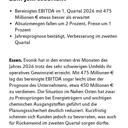
BVB Partnerschaft
Automotive & Transportation
Bereinigtes EBITDA im 1. Quartal 2026 mit 475
Geschichte
Millionen € etwas besser als erwartet
Battery
Absatzmengen fallen um 2 Prozent, Preise um 1
Struktur & Organisation
Prozent
Jahresprognose bestätigt, Verbesserung im zweiten
Building, Construction & Infrastructure
Vorstand
Quartal
Catalysts
Aufsichtsrat
Essen.
Evonik hat in den ersten drei Monaten des
Struktur
Chemical Industry
Jahres 2026 trotz des sehr schwierigen Umfelds ihr
operatives Gewinnziel erreicht. Mit 475 Millionen €
Business Lines
lag das bereinigte EBITDA sogar leicht über der
Circular Economy
Prognose des Unternehmens, etwa 450 Millionen €
Weltweite Standorte
zu verdienen. Die Situation im Nahen Osten hat zwar
Coatings, Paints & Printing
zu Preissprüngen bei Energieträgern und wichtigen
ESHQ
chemischen Ausgangstoffen geführt und die
Composites
Planungssicherheit deutlich reduziert. Kurzfristig
Einkauf
scheinen sich Kunden jedoch zu bevorraten, was auch
für Rückenwind im zweiten Quartal sorgen dürfte.
Consumer Goods & Lifestyle
Governance & Compliance