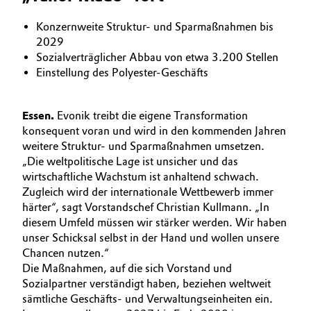
BVB Partnerschaft
Automotive & Transportation
Konzernweite Struktur- und Sparmaßnahmen bis
Geschichte
2029
Battery
Sozialverträglicher Abbau von etwa 3.200 Stellen
Struktur & Organisation
Einstellung des Polyester-Geschäfts
Building, Construction & Infrastructure
Vorstand
Essen.
Evonik treibt die eigene Transformation
Catalysts
Aufsichtsrat
konsequent voran und wird in den kommenden Jahren
weitere Struktur- und Sparmaßnahmen umsetzen.
Struktur
Chemical Industry
„Die weltpolitische Lage ist unsicher und das
wirtschaftliche Wachstum ist anhaltend schwach.
Business Lines
Zugleich wird der internationale Wettbewerb immer
Circular Economy
härter“, sagt Vorstandschef Christian Kullmann. „In
Weltweite Standorte
diesem Umfeld müssen wir stärker werden. Wir haben
Coatings, Paints & Printing
unser Schicksal selbst in der Hand und wollen unsere
ESHQ
Chancen nutzen.“
Composites
Die Maßnahmen, auf die sich Vorstand und
Einkauf
Sozialpartner verständigt haben, beziehen weltweit
sämtliche Geschäfts- und Verwaltungseinheiten ein.
Consumer Goods & Lifestyle
Governance & Compliance