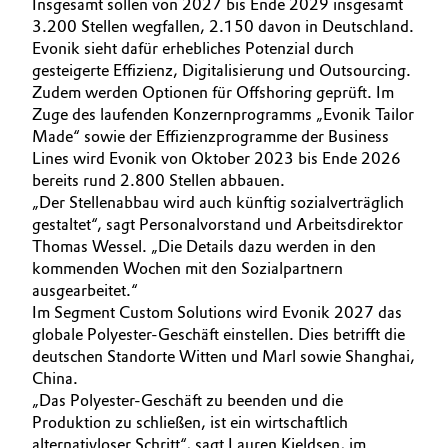
Insgesamt sollen von 2027 bis Ende 2029 insgesamt
3.200 Stellen wegfallen, 2.150 davon in Deutschland.
Allgemeine Verkaufs- und Lieferbedingungen
Electronics & Telecommunications
Evonik sieht dafür erhebliches Potenzial durch
(AVB)
gesteigerte Effizienz, Digitalisierung und Outsourcing.
Energy, Environment & Utilities
Zudem werden Optionen für Offshoring geprüft. Im
Zuge des laufenden Konzernprogramms „Evonik Tailor
Food & Beverage
Made“ sowie der Effizienzprogramme der Business
Business Lines
Lines wird Evonik von Oktober 2023 bis Ende 2026
bereits rund 2.800 Stellen abbauen.
Green Hydrogen
Karriere
„Der Stellenabbau wird auch künftig sozialverträglich
gestaltet“, sagt Personalvorstand und Arbeitsdirektor
Home Care & Cleaning
Investor Relations
Thomas Wessel. „Die Details dazu werden in den
kommenden Wochen mit den Sozialpartnern
Medien
Industrial Manufacturing & Machinery
ausgearbeitet.“
Im Segment Custom Solutions wird Evonik 2027 das
Lubricants & Lubricant Additives
globale Polyester-Geschäft einstellen. Dies betrifft die
deutschen Standorte Witten und Marl sowie Shanghai,
China.
Medical Devices
„Das Polyester-Geschäft zu beenden und die
Produktion zu schließen, ist ein wirtschaftlich
Metals & Mining
alternativloser Schritt“, sagt Lauren Kjeldsen, im