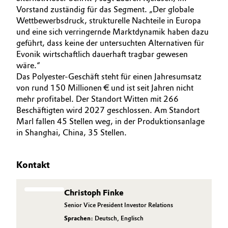
Vorstand zuständig für das Segment. „Der globale
Oil & Gas, Petrochemicals
Wettbewerbsdruck, strukturelle Nachteile in Europa
und eine sich verringernde Marktdynamik haben dazu
geführt, dass keine der untersuchten Alternativen für
Personal Care & Beauty
Evonik wirtschaftlich dauerhaft tragbar gewesen
wäre.“
Pharma & Biopharma
Das Polyester-Geschäft steht für einen Jahresumsatz
von rund 150 Millionen € und ist seit Jahren nicht
Plastics & Rubber
mehr profitabel. Der Standort Witten mit 266
Beschäftigten wird 2027 geschlossen. Am Standort
Pulp, Paper & Packaging
Marl fallen 45 Stellen weg, in der Produktionsanlage
in Shanghai, China, 35 Stellen.
Textiles, Leather & Nonwovens
Kontakt
Christoph Finke
Senior Vice President Investor Relations
Sprachen:
Deutsch
,
Englisch