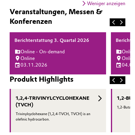
Weniger anzeigen
Veranstaltungen, Messen &
Konferenzen
Berichterstattung 3. Quartal 2026
Berichte
Online - On-demand
Onlin
Online
Onlin
03.11.2026
04.0
Produkt Highlights
1,2,4-TRIVINYLCYCLOHEXANE
1,2-BU
(TVCH)
1,2-Butadie
Trivinylcyclohexane (1,2,4-TVCH, TVCH) is an
olefinic hydrocarbon.