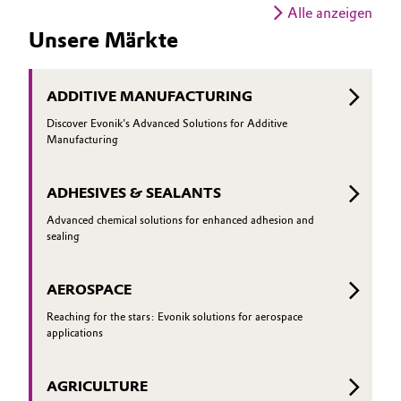
besonder
führer des Instituts für Glas- und
Alle anzeigen
umweltfr
Rohstofftechnologie in ­Göttingen,
Unsere Märkte
bisherig
erklärt, in welchen Anwendungen Glas
besonders punkten kann und wie es sich
weiter optimieren lässt.
ADDITIVE MANUFACTURING
Discover Evonik's Advanced Solutions for Additive
Manufacturing
ADHESIVES & SEALANTS
Advanced chemical solutions for enhanced adhesion and
sealing
AEROSPACE
Reaching for the stars: Evonik solutions for aerospace
applications
AGRICULTURE