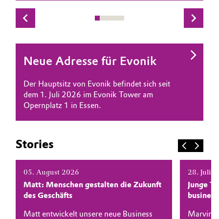
Allgemeine Verkaufs- und Lieferbedingungen
Electronics & Telecommunications
(AVB)
Energy, Environment & Utilities
Neue Adresse für Evonik
Food & Beverage
Business Lines
Der Hauptsitz von Evonik befindet sich seit
Green Hydrogen
dem 1. Juli 2026 im Evonik Tower am
Karriere
Opernplatz 1 in Essen.
Home Care & Cleaning
Investor Relations
Medien
Industrial Manufacturing & Machinery
Stories
Lubricants & Lubricant Additives
05. August 2026
28. Juli 
Matt: Menschen gestalten die Zukunft
Junge Ta
Medical Devices
des Geschäfts
busines
Metals & Mining
Matt entwickelt unsere neue Business
Marvin en