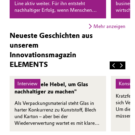
Line aktiv weiter. Für ihn entsteht
business
nachhaltiger Erfolg, wenn Menschen
wirtscha
Oil & Gas, Petrochemicals
zusammenarbeiten, voneinander lernen
näherzub
und Veränderung als Chance nutzen.
seine Lei
Personal Care & Beauty
Mehr anzeigen
echter F
Neueste Geschichten aus
Pharma & Biopharma
unserem
Innovationsmagazin
Plastics & Rubber
ELEMENTS
Pulp, Paper & Packaging
Interview
Konsu
"Es gibt viele Hebel, um Glas
Klare 
Textiles, Leather & Nonwovens
nachhaltiger zu machen"
Kratzfest
sich Ver
Als Verpackungsmaterial steht Glas in
Um diese
harter Konkurrenz zu Kunststoff, Blech
müssen di
und Karton – aber bei der
Auf Basi
Wiederverwertung wartet es mit klaren
mit dem 
Vorteilen auf. Dirk Diederich, Geschäfts­