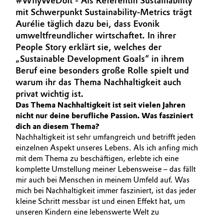
#WhyWeDoIt - Als Referentin Sustainability
BVB Partnerschaft
mit Schwerpunkt Sustainability-Metrics trägt
Automotive & Transportation
Aurélie täglich dazu bei, dass Evonik
Geschichte
umweltfreundlicher wirtschaftet. In ihrer
Battery
Struktur & Organisation
People Story erklärt sie, welches der
„Sustainable Development Goals“ in ihrem
Building, Construction & Infrastructure
Vorstand
Beruf eine besonders große Rolle spielt und
warum ihr das Thema Nachhaltigkeit auch
Catalysts
Aufsichtsrat
privat wichtig ist.
Das Thema Nachhaltigkeit ist seit vielen Jahren
Struktur
Chemical Industry
nicht nur deine berufliche Passion. Was fasziniert
dich an diesem Thema?
Business Lines
Circular Economy
Nachhaltigkeit ist sehr umfangreich und betrifft jeden
einzelnen Aspekt unseres Lebens. Als ich anfing mich
Weltweite Standorte
mit dem Thema zu beschäftigen, erlebte ich eine
Coatings, Paints & Printing
komplette Umstellung meiner Lebensweise – das fällt
ESHQ
mir auch bei Menschen in meinem Umfeld auf. Was
Composites
mich bei Nachhaltigkeit immer fasziniert, ist das jeder
Einkauf
kleine Schritt messbar ist und einen Effekt hat, um
Consumer Goods & Lifestyle
Governance & Compliance
unseren Kindern eine lebenswerte Welt zu