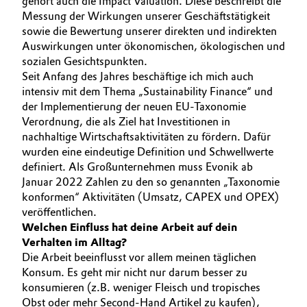
gehört auch die Impact Valuation. Diese beschreibt die
Messung der Wirkungen unserer Geschäftstätigkeit
Oil & Gas, Petrochemicals
sowie die Bewertung unserer direkten und indirekten
Auswirkungen unter ökonomischen, ökologischen und
Personal Care & Beauty
sozialen Gesichtspunkten.
Seit Anfang des Jahres beschäftige ich mich auch
intensiv mit dem Thema „Sustainability Finance“ und
Pharma & Biopharma
der Implementierung der neuen EU-Taxonomie
Verordnung, die als Ziel hat Investitionen in
Plastics & Rubber
nachhaltige Wirtschaftsaktivitäten zu fördern. Dafür
wurden eine eindeutige Definition und Schwellwerte
Pulp, Paper & Packaging
definiert. Als Großunternehmen muss Evonik ab
Januar 2022 Zahlen zu den so genannten „Taxonomie
Textiles, Leather & Nonwovens
konformen“ Aktivitäten (Umsatz, CAPEX und OPEX)
veröffentlichen.
Welchen Einfluss hat deine Arbeit auf dein
Verhalten im Alltag?
Die Arbeit beeinflusst vor allem meinen täglichen
Konsum. Es geht mir nicht nur darum besser zu
konsumieren (z.B. weniger Fleisch und tropisches
Obst oder mehr Second-Hand Artikel zu kaufen),