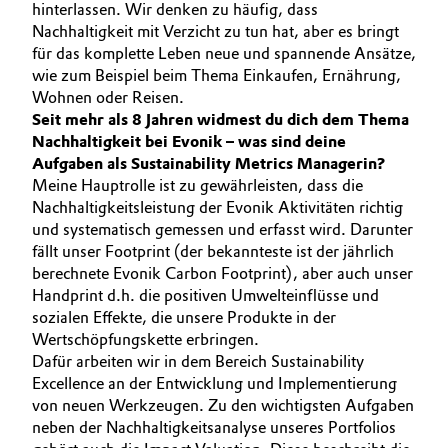
hinterlassen. Wir denken zu häufig, dass
Allgemeine Verkaufs- und Lieferbedingungen
Nachhaltigkeit mit Verzicht zu tun hat, aber es bringt
Electronics & Telecommunications
(AVB)
für das komplette Leben neue und spannende Ansätze,
wie zum Beispiel beim Thema Einkaufen, Ernährung,
Energy, Environment & Utilities
Wohnen oder Reisen.
Seit mehr als 8 Jahren widmest du dich dem Thema
Food & Beverage
Nachhaltigkeit bei Evonik – was sind deine
Business Lines
Aufgaben als Sustainability Metrics Managerin?
Green Hydrogen
Meine Hauptrolle ist zu gewährleisten, dass die
Karriere
Nachhaltigkeitsleistung der Evonik Aktivitäten richtig
und systematisch gemessen und erfasst wird. Darunter
Home Care & Cleaning
Investor Relations
fällt unser Footprint (der bekannteste ist der jährlich
berechnete Evonik Carbon Footprint), aber auch unser
Medien
Industrial Manufacturing & Machinery
Handprint d.h. die positiven Umwelteinflüsse und
sozialen Effekte, die unsere Produkte in der
Lubricants & Lubricant Additives
Wertschöpfungskette erbringen.
Dafür arbeiten wir in dem Bereich Sustainability
Medical Devices
Excellence an der Entwicklung und Implementierung
von neuen Werkzeugen. Zu den wichtigsten Aufgaben
neben der Nachhaltigkeitsanalyse unseres Portfolios
Metals & Mining