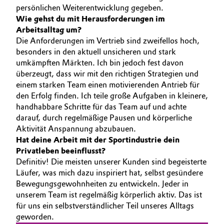
persönlichen Weiterentwicklung gegeben.
Oil & Gas, Petrochemicals
Wie gehst du mit Herausforderungen im
Arbeitsalltag um?
Die Anforderungen im Vertrieb sind zweifellos hoch,
Personal Care & Beauty
besonders in den aktuell unsicheren und stark
umkämpften Märkten. Ich bin jedoch fest davon
Pharma & Biopharma
überzeugt, dass wir mit den richtigen Strategien und
einem starken Team einen motivierenden Antrieb für
Plastics & Rubber
den Erfolg finden. Ich teile große Aufgaben in kleinere,
handhabbare Schritte für das Team auf und achte
Pulp, Paper & Packaging
darauf, durch regelmäßige Pausen und körperliche
Aktivität Anspannung abzubauen.
Hat deine Arbeit mit der Sportindustrie dein
Textiles, Leather & Nonwovens
Privatleben beeinflusst?
Definitiv! Die meisten unserer Kunden sind begeisterte
Läufer, was mich dazu inspiriert hat, selbst gesündere
Bewegungsgewohnheiten zu entwickeln. Jeder in
unserem Team ist regelmäßig körperlich aktiv. Das ist
für uns ein selbstverständlicher Teil unseres Alltags
geworden.