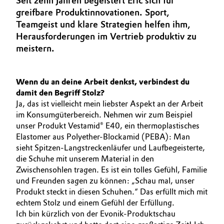
Seit zehn Jahren begeistert Eric sich für
BVB Partnerschaft
greifbare Produktinnovationen. Sport,
Automotive & Transportation
Teamgeist und klare Strategien helfen ihm,
Geschichte
Herausforderungen im Vertrieb produktiv zu
Battery
Struktur & Organisation
meistern.
Building, Construction & Infrastructure
Vorstand
Wenn du an deine Arbeit denkst, verbindest du
Catalysts
Aufsichtsrat
damit den Begriff Stolz?
Ja, das ist vielleicht mein liebster Aspekt an der Arbeit
Struktur
im Konsumgüterbereich. Nehmen wir zum Beispiel
Chemical Industry
unser Produkt Vestamid® E40, ein thermoplastisches
Business Lines
Elastomer aus Polyether-Blockamid (PEBA): Man
Circular Economy
sieht Spitzen-Langstreckenläufer und Laufbegeisterte,
Weltweite Standorte
die Schuhe mit unserem Material in den
Coatings, Paints & Printing
Zwischensohlen tragen. Es ist ein tolles Gefühl, Familie
ESHQ
und Freunden sagen zu können: „Schau mal, unser
Composites
Produkt steckt in diesen Schuhen.“ Das erfüllt mich mit
Einkauf
echtem Stolz und einem Gefühl der Erfüllung.
Ich bin kürzlich von der Evonik-Produktschau
Consumer Goods & Lifestyle
Governance & Compliance