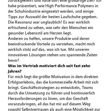
zurückgekehrt und hatte dort eine großartige Zeit! Ich
habe präsentiert, wie High Performance Polymers in
Allgemeine Verkaufs- und Lieferbedingungen
Electronics & Telecommunications
der Schuhindustrie eingesetzt werden, und einige
(AVB)
Tipps zur Auswahl der besten Laufschuhe gegeben.
Energy, Environment & Utilities
Die Resonanz war unglaublich! Es war wirklich
erfrischend zu sehen, wie sehr den Menschen ein
Food & Beverage
gesunder Lebensstil am Herzen liegt.
Business Lines
Anderen zu helfen, unsere Produkte und deren
beeindruckende Vorteile zu verstehen, macht mich
Green Hydrogen
Karriere
wirklich stolz auf das, was ich tue. Mit unseren
innovativen Lösungen stehen uns spannende Zeiten
Home Care & Cleaning
Investor Relations
bevor!
Was im Vertrieb motiviert dich seit fast zehn
Medien
Industrial Manufacturing & Machinery
Jahren?
Für mich liegt die größte Motivation in dem direkten
Erfolgserlebnis, das die kommerzielle Arbeit mit sich
Lubricants & Lubricant Additives
bringt. Geschäftsstrategien zu entwickeln, Teams
durch die Umsetzung zu führen und kontinuierlich
Medical Devices
Herausforderungen zu lösen, um das Geschäft
voranzubringen, all das hat mir auf diesem Weg
Metals & Mining
sowohl Selbstvertrauen als auch eine Möglichkeit zur