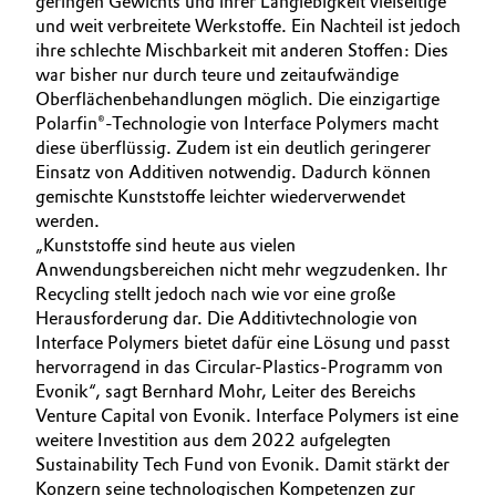
geringen Gewichts und ihrer Langlebigkeit vielseitige
und weit verbreitete Werkstoffe. Ein Nachteil ist jedoch
Allgemeine Verkaufs- und Lieferbedingungen
Electronics & Telecommunications
ihre schlechte Mischbarkeit mit anderen Stoffen: Dies
(AVB)
war bisher nur durch teure und zeitaufwändige
Energy, Environment & Utilities
Oberflächenbehandlungen möglich. Die einzigartige
Polarfin®-Technologie von Interface Polymers macht
Food & Beverage
diese überflüssig. Zudem ist ein deutlich geringerer
Business Lines
Einsatz von Additiven notwendig. Dadurch können
gemischte Kunststoffe leichter wiederverwendet
Green Hydrogen
Karriere
werden.
„Kunststoffe sind heute aus vielen
Home Care & Cleaning
Investor Relations
Anwendungsbereichen nicht mehr wegzudenken. Ihr
Recycling stellt jedoch nach wie vor eine große
Medien
Industrial Manufacturing & Machinery
Herausforderung dar. Die Additivtechnologie von
Interface Polymers bietet dafür eine Lösung und passt
hervorragend in das Circular-Plastics-Programm von
Lubricants & Lubricant Additives
Evonik“, sagt Bernhard Mohr, Leiter des Bereichs
Venture Capital von Evonik. Interface Polymers ist eine
Medical Devices
weitere Investition aus dem 2022 aufgelegten
Sustainability Tech Fund von Evonik. Damit stärkt der
Metals & Mining
Konzern seine technologischen Kompetenzen zur