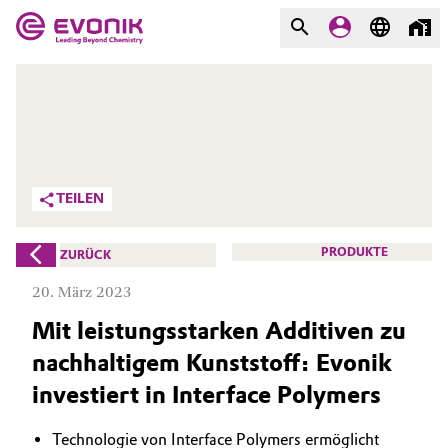
MÄRKTE
MÄRKTE
UNTERNEHMEN
UNTERNEHMEN
Market
Evonik - Leading Beyond
TEILEN
Chemistry
Additive Manufacturing
Was uns antreibt
PRODUKTE
ZURÜCK
Adhesives & Sealants
20. März 2023
Über Evonik
Mit leistungsstarken Additiven zu
Aerospace
We go beyond
nachhaltigem Kunststoff: Evonik
Agriculture
Innovation
investiert in Interface Polymers
Purpose
Animal Nutrition & Health
Technologie von Interface Polymers ermöglicht