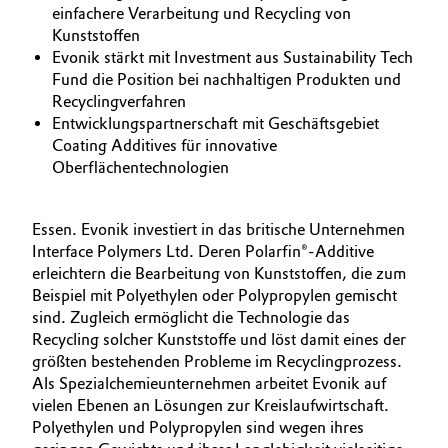
einfachere Verarbeitung und Recycling von
BVB Partnerschaft
Automotive & Transportation
Kunststoffen
Evonik stärkt mit Investment aus Sustainability Tech
Geschichte
Fund die Position bei nachhaltigen Produkten und
Battery
Struktur & Organisation
Recyclingverfahren
Entwicklungspartnerschaft mit Geschäftsgebiet
Building, Construction & Infrastructure
Vorstand
Coating Additives für innovative
Oberflächentechnologien
Catalysts
Aufsichtsrat
Struktur
Essen. Evonik investiert in das britische Unternehmen
Chemical Industry
Interface Polymers Ltd. Deren Polarfin®-Additive
Business Lines
erleichtern die Bearbeitung von Kunststoffen, die zum
Circular Economy
Beispiel mit Polyethylen oder Polypropylen gemischt
Weltweite Standorte
sind. Zugleich ermöglicht die Technologie das
Coatings, Paints & Printing
Recycling solcher Kunststoffe und löst damit eines der
ESHQ
größten bestehenden Probleme im Recyclingprozess.
Composites
Als Spezialchemieunternehmen arbeitet Evonik auf
Einkauf
vielen Ebenen an Lösungen zur Kreislaufwirtschaft.
Polyethylen und Polypropylen sind wegen ihres
Consumer Goods & Lifestyle
Governance & Compliance