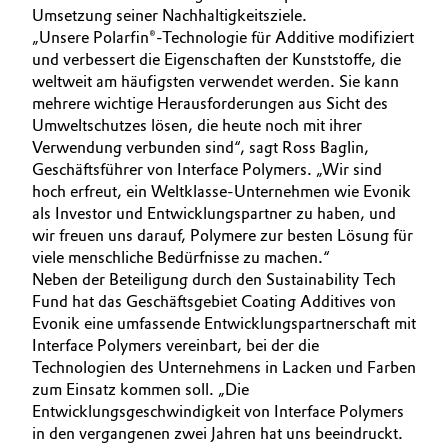
Umsetzung seiner Nachhaltigkeitsziele.
Oil & Gas, Petrochemicals
„Unsere Polarfin®-Technologie für Additive modifiziert
und verbessert die Eigenschaften der Kunststoffe, die
weltweit am häufigsten verwendet werden. Sie kann
Personal Care & Beauty
mehrere wichtige Herausforderungen aus Sicht des
Umweltschutzes lösen, die heute noch mit ihrer
Pharma & Biopharma
Verwendung verbunden sind“, sagt Ross Baglin,
Geschäftsführer von Interface Polymers. „Wir sind
Plastics & Rubber
hoch erfreut, ein Weltklasse-Unternehmen wie Evonik
als Investor und Entwicklungspartner zu haben, und
Pulp, Paper & Packaging
wir freuen uns darauf, Polymere zur besten Lösung für
viele menschliche Bedürfnisse zu machen.“
Neben der Beteiligung durch den Sustainability Tech
Textiles, Leather & Nonwovens
Fund hat das Geschäftsgebiet Coating Additives von
Evonik eine umfassende Entwicklungspartnerschaft mit
Interface Polymers vereinbart, bei der die
Technologien des Unternehmens in Lacken und Farben
zum Einsatz kommen soll. „Die
Entwicklungsgeschwindigkeit von Interface Polymers
in den vergangenen zwei Jahren hat uns beeindruckt.