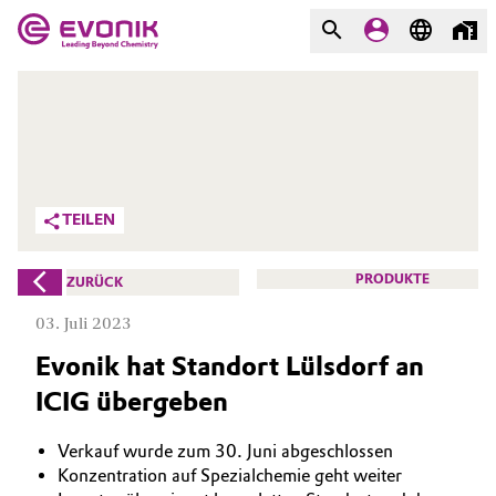
MÄRKTE
MÄRKTE
UNTERNEHMEN
UNTERNEHMEN
Market
Evonik - Leading Beyond
TEILEN
Chemistry
Additive Manufacturing
Was uns antreibt
PRODUKTE
ZURÜCK
Adhesives & Sealants
03. Juli 2023
Über Evonik
Evonik hat Standort Lülsdorf an
Aerospace
We go beyond
ICIG übergeben
Agriculture
Innovation
Verkauf wurde zum 30. Juni abgeschlossen
Purpose
Animal Nutrition & Health
Konzentration auf Spezialchemie geht weiter