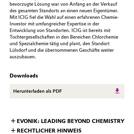
bevorzugte Lösung war von Anfang an der Verkauf
Allgemeine Verkaufs- und Lieferbedingungen
Electronics & Telecommunications
des gesamten Standorts an einen neuen Eigentümer.
(AVB)
Mit ICIG fiel die Wahl auf einen erfahrenen Chemie-
Investor mit umfangreicher Expertise in der
Energy, Environment & Utilities
Entwicklung von Standorten. ICIG ist bereits mit
Tochtergesellschaften in den Bereichen Chlorchemie
Food & Beverage
und Spezialchemie tätig und plant, den Standort
Business Lines
Lülsdorf und die übernommenen Geschäfte weiter
Green Hydrogen
auszubauen.
Karriere
Home Care & Cleaning
Investor Relations
Downloads
Medien
Industrial Manufacturing & Machinery
Herunterladen als PDF
Lubricants & Lubricant Additives
Medical Devices
EVONIK: LEADING BEYOND CHEMISTRY
Metals & Mining
RECHTLICHER HINWEIS