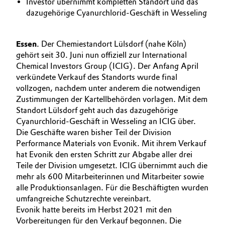
Investor übernimmt kompletten Standort und das
BVB Partnerschaft
dazugehörige Cyanurchlorid-Geschäft in Wesseling
Automotive & Transportation
Geschichte
Battery
Essen
. Der Chemiestandort Lülsdorf (nahe Köln)
Struktur & Organisation
gehört seit 30. Juni nun offiziell zur International
Building, Construction & Infrastructure
Chemical Investors Group (ICIG). Der Anfang April
Vorstand
verkündete Verkauf des Standorts wurde final
vollzogen, nachdem unter anderem die notwendigen
Catalysts
Aufsichtsrat
Zustimmungen der Kartellbehörden vorlagen. Mit dem
Standort Lülsdorf geht auch das dazugehörige
Struktur
Chemical Industry
Cyanurchlorid-Geschäft in Wesseling an ICIG über.
Die Geschäfte waren bisher Teil der Division
Business Lines
Circular Economy
Performance Materials von Evonik. Mit ihrem Verkauf
hat Evonik den ersten Schritt zur Abgabe aller drei
Weltweite Standorte
Teile der Division umgesetzt. ICIG übernimmt auch die
Coatings, Paints & Printing
ESHQ
mehr als 600 Mitarbeiterinnen und Mitarbeiter sowie
alle Produktionsanlagen. Für die Beschäftigten wurden
Composites
Einkauf
umfangreiche Schutzrechte vereinbart.
Evonik hatte bereits im Herbst 2021 mit den
Consumer Goods & Lifestyle
Governance & Compliance
Vorbereitungen für den Verkauf begonnen. Die