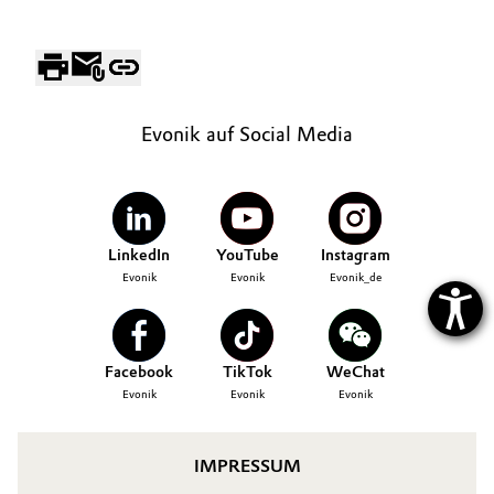
Oil & Gas, Petrochemicals
Personal Care & Beauty
Evonik auf Social Media
Pharma & Biopharma
Plastics & Rubber
LinkedIn
YouTube
Instagram
Pulp, Paper & Packaging
Evonik
Evonik
Evonik_de
Textiles, Leather & Nonwovens
Facebook
TikTok
WeChat
Evonik
Evonik
Evonik
IMPRESSUM