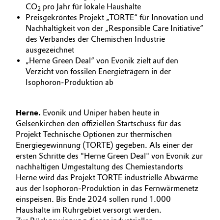
CO
pro Jahr für lokale Haushalte
BVB Partnerschaft
2
Automotive & Transportation
Preisgekröntes Projekt „TORTE“ für Innovation und
Nachhaltigkeit von der „Responsible Care Initiative“
Geschichte
des Verbandes der Chemischen Industrie
Battery
Struktur & Organisation
ausgezeichnet
„Herne Green Deal“ von Evonik zielt auf den
Building, Construction & Infrastructure
Vorstand
Verzicht von fossilen Energieträgern in der
Isophoron-Produktion ab
Catalysts
Aufsichtsrat
Struktur
Herne.
Evonik und Uniper haben heute in
Chemical Industry
Gelsenkirchen den offiziellen Startschuss für das
Business Lines
Projekt Technische Optionen zur thermischen
Circular Economy
Energiegewinnung (TORTE) gegeben. Als einer der
Weltweite Standorte
ersten Schritte des "Herne Green Deal" von Evonik zur
Coatings, Paints & Printing
nachhaltigen Umgestaltung des Chemiestandorts
ESHQ
Herne wird das Projekt TORTE industrielle Abwärme
Composites
aus der Isophoron-Produktion in das Fernwärmenetz
Einkauf
einspeisen. Bis Ende 2024 sollen rund 1.000
Haushalte im Ruhrgebiet versorgt werden.
Consumer Goods & Lifestyle
Governance & Compliance