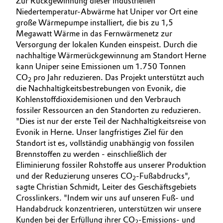
Zur Rückgewinnung dieser industriellen
Niedertemperatur-Abwärme hat Uniper vor Ort eine
Allgemeine Verkaufs- und Lieferbedingungen
Electronics & Telecommunications
große Wärmepumpe installiert, die bis zu 1,5
(AVB)
Megawatt Wärme in das Fernwärmenetz zur
Energy, Environment & Utilities
Versorgung der lokalen Kunden einspeist. Durch die
nachhaltige Wärmerückgewinnung am Standort Herne
Food & Beverage
kann Uniper seine Emissionen um 1.750 Tonnen
Business Lines
CO
pro Jahr reduzieren. Das Projekt unterstützt auch
2
die Nachhaltigkeitsbestrebungen von Evonik, die
Green Hydrogen
Karriere
Kohlenstoffdioxidemisionen und den Verbrauch
fossiler Ressourcen an den Standorten zu reduzieren.
Home Care & Cleaning
Investor Relations
"Dies ist nur der erste Teil der Nachhaltigkeitsreise von
Evonik in Herne. Unser langfristiges Ziel für den
Medien
Industrial Manufacturing & Machinery
Standort ist es, vollständig unabhängig von fossilen
Brennstoffen zu werden - einschließlich der
Eliminierung fossiler Rohstoffe aus unserer Produktion
Lubricants & Lubricant Additives
und der Reduzierung unseres CO
-Fußabdrucks",
2
sagte Christian Schmidt, Leiter des Geschäftsgebiets
Medical Devices
Crosslinkers. "Indem wir uns auf unseren Fuß- und
Handabdruck konzentrieren, unterstützen wir unsere
Metals & Mining
Kunden bei der Erfüllung ihrer CO
-Emissions- und
2