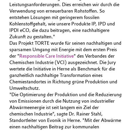
Leistungsanforderungen. Dies erreichen wir durch die
Oil & Gas, Petrochemicals
Verwendung von erneuerbaren Rohstoffen. So
entstehen Lösungen mit geringerem fossilen
Kohlenstoffgehalt, wie unsere Produkte IP, IPD und
Personal Care & Beauty
IPDI eCO, die dazu beitragen, eine nachhaltigere
Zukunft zu gestalten."
Pharma & Biopharma
Das Projekt TORTE wurde für seinen nachhaltigen und
sparsamen Umgang mit Energie mit dem ersten Preis
Plastics & Rubber
der "
Responsible Care Initiative
" des Verbandes der
Chemischen Industrie (VCI) ausgezeichnet. Die Jury
Pulp, Paper & Packaging
wertete die Initiative in Herne als Benchmark für die
ganzheitlich nachhaltige Transformation eines
Chemiestandortes in Richtung grüne Produktion und
Textiles, Leather & Nonwovens
Umweltschutz.
"Die Optimierung der Produktion und die Reduzierung
von Emissionen durch die Nutzung von industrieller
Abwärmeenergie ist seit langem ein Ziel der
chemischen Industrie", sagte Dr. Rainer Stahl,
Standortleiter von Evonik in Herne. "Mit der Abwärme
einen nachhaltigen Beitrag zur kommunalen