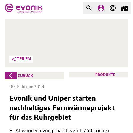
MÄRKTE
MÄRKTE
UNTERNEHMEN
UNTERNEHMEN
Market
Evonik - Leading Beyond
TEILEN
Chemistry
Additive Manufacturing
Was uns antreibt
PRODUKTE
ZURÜCK
Adhesives & Sealants
09. Februar 2024
Über Evonik
Evonik und Uniper starten
Aerospace
We go beyond
nachhaltiges Fernwärmeprojekt
Agriculture
Innovation
für das Ruhrgebiet
Purpose
Animal Nutrition & Health
Abwärmenutzung spart bis zu 1.750 Tonnen