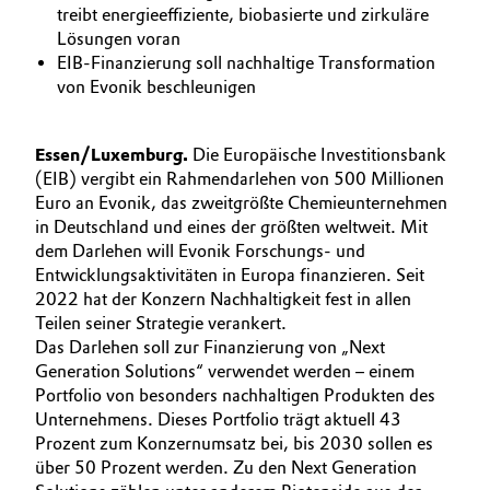
treibt energieeffiziente, biobasierte und zirkuläre
BVB Partnerschaft
Automotive & Transportation
Lösungen voran
EIB-Finanzierung soll nachhaltige Transformation
Geschichte
von Evonik beschleunigen
Battery
Struktur & Organisation
Building, Construction & Infrastructure
Vorstand
Essen/Luxemburg.
Die Europäische Investitionsbank
(EIB) vergibt ein Rahmendarlehen von 500 Millionen
Catalysts
Aufsichtsrat
Euro an Evonik, das zweitgrößte Chemieunternehmen
in Deutschland und eines der größten weltweit. Mit
Struktur
dem Darlehen will Evonik Forschungs- und
Chemical Industry
Entwicklungsaktivitäten in Europa finanzieren. Seit
Business Lines
2022 hat der Konzern Nachhaltigkeit fest in allen
Circular Economy
Teilen seiner Strategie verankert.
Weltweite Standorte
Das Darlehen soll zur Finanzierung von „Next
Coatings, Paints & Printing
Generation Solutions“ verwendet werden – einem
ESHQ
Portfolio von besonders nachhaltigen Produkten des
Composites
Unternehmens. Dieses Portfolio trägt aktuell 43
Einkauf
Prozent zum Konzernumsatz bei, bis 2030 sollen es
über 50 Prozent werden. Zu den Next Generation
Consumer Goods & Lifestyle
Governance & Compliance