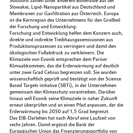
Solutions zählen unter anderem Biotenside aus der
Slowakei, Lipid-Nanopartikel aus Deutschland und
Allgemeine Verkaufs- und Lieferbedingungen
Electronics & Telecommunications
Membranen zur Gasfiltration aus Österreich. Europa
(AVB)
ist die Kernregion des Unternehmens für den Großteil
Energy, Environment & Utilities
der Forschung und Entwicklung.
Forschung und Entwicklung helfen dem Konzern auch,
Food & Beverage
direkte und indirekte Treibhausgasemissionen aus
Business Lines
Produktionsprozessen zu verringern und damit den
ökologischen Fußabdruck zu verkleinern. Die
Green Hydrogen
Karriere
Klimaziele von Evonik entsprechen dem Pariser
Klimaabkommen, das die Erderwärmung auf deutlich
Home Care & Cleaning
Investor Relations
unter zwei Grad Celsius begrenzen soll. Sie wurden
wissenschaftlich geprüft und bestätigt von der Science
Medien
Industrial Manufacturing & Machinery
Based Targets initiative (SBTi), in der Unternehmen
gemeinsam den Klimaschutz vorantreiben. Darüber
hinaus will Evonik seine Klimaziele in naher Zukunft
Lubricants & Lubricant Additives
erneut überprüfen und an einen Pfad anpassen, der die
Erderwärmung bis 2050 auf 1,5 Grad begrenzt.
Medical Devices
Das EIB-Darlehen hat nach Abruf eine Laufzeit von
sechs Jahren. Damit ergänzt die Bank der
Metals & Mining
Europäischen Union das Finanzierungsportfolio von