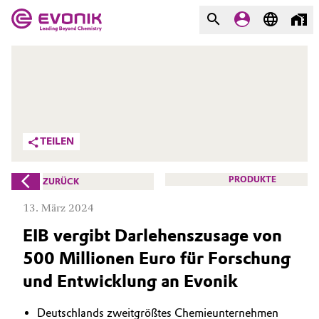
MÄRKTE
MÄRKTE
UNTERNEHMEN
UNTERNEHMEN
Market
Evonik - Leading Beyond
TEILEN
Chemistry
Additive Manufacturing
Was uns antreibt
PRODUKTE
ZURÜCK
Adhesives & Sealants
13. März 2024
Über Evonik
EIB vergibt Darlehenszusage von
Aerospace
We go beyond
500 Millionen Euro für Forschung
Agriculture
Innovation
und Entwicklung an Evonik
Purpose
Animal Nutrition & Health
Deutschlands zweitgrößtes Chemieunternehmen