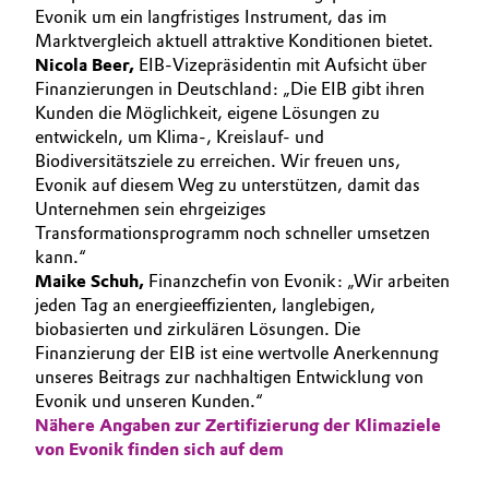
Evonik um ein langfristiges Instrument, das im
Oil & Gas, Petrochemicals
Marktvergleich aktuell attraktive Konditionen bietet.
Nicola Beer,
EIB-Vizepräsidentin mit Aufsicht über
Finanzierungen in Deutschland: „Die EIB gibt ihren
Personal Care & Beauty
Kunden die Möglichkeit, eigene Lösungen zu
entwickeln, um Klima-, Kreislauf- und
Pharma & Biopharma
Biodiversitätsziele zu erreichen. Wir freuen uns,
Evonik auf diesem Weg zu unterstützen, damit das
Plastics & Rubber
Unternehmen sein ehrgeiziges
Transformationsprogramm noch schneller umsetzen
Pulp, Paper & Packaging
kann.“
Maike Schuh,
Finanzchefin von Evonik: „Wir arbeiten
jeden Tag an energieeffizienten, langlebigen,
Textiles, Leather & Nonwovens
biobasierten und zirkulären Lösungen. Die
Finanzierung der EIB ist eine wertvolle Anerkennung
unseres Beitrags zur nachhaltigen Entwicklung von
Evonik und unseren Kunden.“
Nähere Angaben zur Zertifizierung der Klimaziele
von Evonik finden sich auf dem