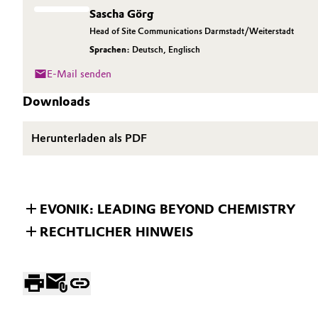
Sascha Görg
Electronics & Telecommunications
Head of Site Communications Darmstadt/Weiterstadt
Sprachen:
Deutsch
,
Englisch
Energy, Environment & Utilities
Business Lines
E-Mail senden
Food & Beverage
Downloads
Karriere
Green Hydrogen
Investor Relations
Herunterladen als PDF
Medien
Home Care & Cleaning
Industrial Manufacturing & Machinery
EVONIK: LEADING BEYOND CHEMISTRY
RECHTLICHER HINWEIS
Lubricants & Lubricant Additives
Medical Devices
Metals & Mining