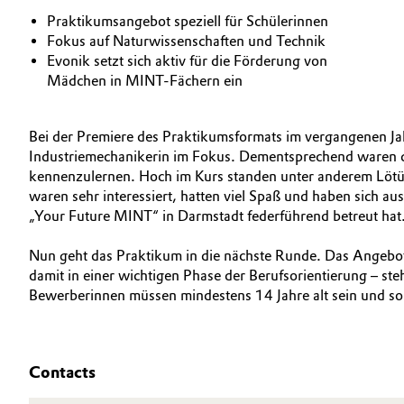
Praktikumsangebot speziell für Schülerinnen
Geschichte
Automotive & Transportation
Fokus auf Naturwissenschaften und Technik
Struktur & Organisation
Evonik setzt sich aktiv für die Förderung von
Battery
Mädchen in MINT-Fächern ein
Vorstand
Building, Construction & Infrastructure
Aufsichtsrat
Bei der Premiere des Praktikumsformats im vergangenen Jah
Industriemechanikerin im Fokus. Dementsprechend waren di
Catalysts
Struktur
kennenzulernen. Hoch im Kurs standen unter anderem Lötü
waren sehr interessiert, hatten viel Spaß und haben sich a
Chemical Industry
Business Lines
„Your Future MINT“ in Darmstadt federführend betreut hat
Weltweite Standorte
Circular Economy
Nun geht das Praktikum in die nächste Runde. Das Angebot r
damit in einer wichtigen Phase der Berufsorientierung – 
ESHQ
Bewerberinnen müssen mindestens 14 Jahre alt sein und s
Coatings, Paints & Printing
Einkauf
Composites
Governance & Compliance
Contacts
Consumer Goods & Lifestyle
Allgemeine Verkaufs- und Lieferbedingungen (AVB)