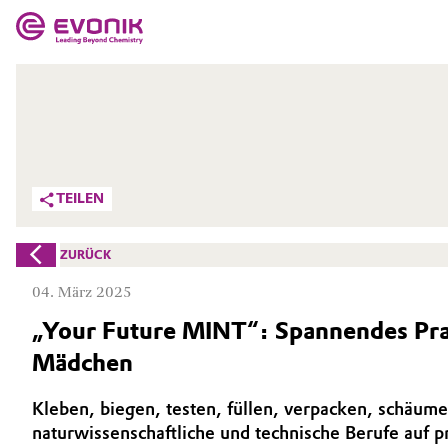
MÄRKTE
MÄRKTE
UNTERNEHMEN
UNTERNEHMEN
Market
Evonik - Leading Beyond Chemistry
TEILEN
Was uns antreibt
Additive Manufacturing
ZURÜCK
Über Evonik
Adhesives & Sealants
04. März 2025
We go beyond
„Your Future MINT“: Spannendes Prak
Aerospace
Innovation
Mädchen
Agriculture
Purpose
Kleben, biegen, testen, füllen, verpacken, schäum
Animal Nutrition & Health
naturwissenschaftliche und technische Berufe auf 
BVB Partnerschaft