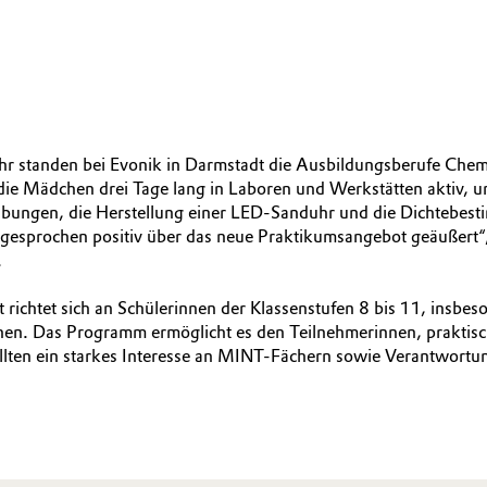
r standen bei Evonik in Darmstadt die Ausbildungsberufe Chemie
e Mädchen drei Tage lang in Laboren und Werkstätten aktiv, um
bungen, die Herstellung einer LED-Sanduhr und die Dichtebest
usgesprochen positiv über das neue Praktikumsangebot geäußert“,
.
ichtet sich an Schülerinnen der Klassenstufen 8 bis 11, insbes
stehen. Das Programm ermöglicht es den Teilnehmerinnen, prakt
ollten ein starkes Interesse an MINT-Fächern sowie Verantwort