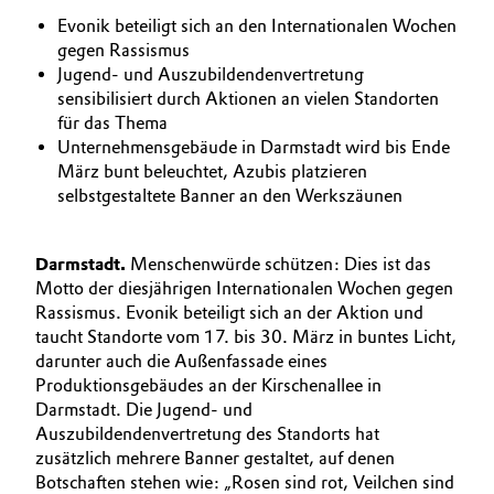
BVB Partnerschaft
Evonik beteiligt sich an den Internationalen Wochen
Automotive & Transportation
gegen Rassismus
Geschichte
Jugend- und Auszubildendenvertretung
Battery
sensibilisiert durch Aktionen an vielen Standorten
Struktur & Organisation
für das Thema
Building, Construction & Infrastructure
Unternehmensgebäude in Darmstadt wird bis Ende
Vorstand
März bunt beleuchtet, Azubis platzieren
selbstgestaltete Banner an den Werkszäunen
Catalysts
Aufsichtsrat
Struktur
Chemical Industry
Darmstadt.
Menschenwürde schützen: Dies ist das
Motto der diesjährigen Internationalen Wochen gegen
Business Lines
Circular Economy
Rassismus. Evonik beteiligt sich an der Aktion und
taucht Standorte vom 17. bis 30. März in buntes Licht,
Weltweite Standorte
darunter auch die Außenfassade eines
Coatings, Paints & Printing
Produktionsgebäudes an der Kirschenallee in
ESHQ
Darmstadt. Die Jugend- und
Composites
Einkauf
Auszubildendenvertretung des Standorts hat
zusätzlich mehrere Banner gestaltet, auf denen
Consumer Goods & Lifestyle
Governance & Compliance
Botschaften stehen wie: „Rosen sind rot, Veilchen sind