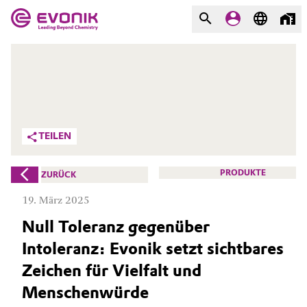
MÄRKTE
MÄRKTE
UNTERNEHMEN
UNTERNEHMEN
Market
Evonik - Leading Beyond
TEILEN
Chemistry
Additive Manufacturing
Was uns antreibt
PRODUKTE
ZURÜCK
Adhesives & Sealants
19. März 2025
Über Evonik
Null Toleranz gegenüber
Aerospace
We go beyond
Intoleranz: Evonik setzt sichtbares
Agriculture
Innovation
Zeichen für Vielfalt und
Menschenwürde
Purpose
Animal Nutrition & Health