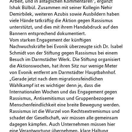
Arbeit, und in alltäglichen Kommentaren“, ergänzt
Ishak Bülbül. Zusammen mit seiner Kollegin Nehir
Oil & Gas, Petrochemicals
Demirbilek, weiteren Azubis sowie Ausbildern haben
viele Hände tatkräftig die Aktion gegen Rassismus
Personal Care & Beauty
unterstützt, und dies mit ihrem Handabdruck auf den
Bannern entsprechend dokumentiert.
Pharma & Biopharma
Vom starken Engagement der künftigen
Nachwuchskräfte bei Evonik überzeugte sich Dr. Isabel
Schmidt von der Stiftung gegen Rassismus bei einem
Plastics & Rubber
Besuch im Darmstädter Werk. Die Stiftung organisiert
die Aktionswochen, hat ihren Sitz nur wenige Meter
Pulp, Paper & Packaging
von Evonik entfernt am Darmstädter Hauptbahnhof.
„Gerade jetzt nach dem migrationsfeindlichen
Textiles, Leather & Nonwovens
Wahlkampf ist es wichtiger denn je, dass die
Internationalen Wochen und das Engagement gegen
Rassismus, Antisemitismus und Gruppenbezogene
Menschenfeindlichkeit eine breite Bewegung werden.
Rassismus ist die Wurzel von Rechtsextremismus und
schadet der Gesellschaft, wir müssen alle gemeinsam
dagegen kämpfen. Auch Unternehmen müssen hier
eine Verantwortung übernehmen, klare Haltung