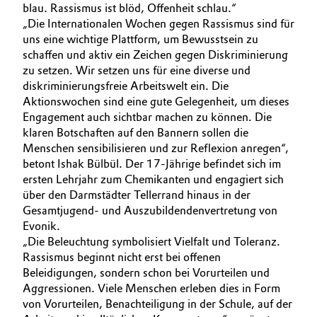
blau. Rassismus ist blöd, Offenheit schlau.“
Allgemeine Verkaufs- und Lieferbedingungen
Electronics & Telecommunications
„Die Internationalen Wochen gegen Rassismus sind für
(AVB)
uns eine wichtige Plattform, um Bewusstsein zu
schaffen und aktiv ein Zeichen gegen Diskriminierung
Energy, Environment & Utilities
zu setzen. Wir setzen uns für eine diverse und
diskriminierungsfreie Arbeitswelt ein. Die
Food & Beverage
Aktionswochen sind eine gute Gelegenheit, um dieses
Business Lines
Engagement auch sichtbar machen zu können. Die
Green Hydrogen
klaren Botschaften auf den Bannern sollen die
Karriere
Menschen sensibilisieren und zur Reflexion anregen“,
betont Ishak Bülbül. Der 17-Jährige befindet sich im
Home Care & Cleaning
Investor Relations
ersten Lehrjahr zum Chemikanten und engagiert sich
über den Darmstädter Tellerrand hinaus in der
Medien
Industrial Manufacturing & Machinery
Gesamtjugend- und Auszubildendenvertretung von
Evonik.
Lubricants & Lubricant Additives
„Die Beleuchtung symbolisiert Vielfalt und Toleranz.
Rassismus beginnt nicht erst bei offenen
Medical Devices
Beleidigungen, sondern schon bei Vorurteilen und
Aggressionen. Viele Menschen erleben dies in Form
von Vorurteilen, Benachteiligung in der Schule, auf der
Metals & Mining