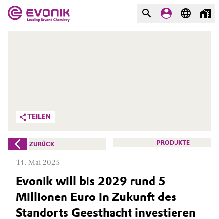
MÄRKTE
MÄRKTE
UNTERNEHMEN
UNTERNEHMEN
Market
Evonik - Leading Beyond
Chemistry
Additive Manufacturing
TEILEN
Was uns antreibt
Adhesives & Sealants
PRODUKTE
ZURÜCK
Über Evonik
Aerospace
14. Mai 2025
We go beyond
Evonik will bis 2029 rund 5
Agriculture
Innovation
Millionen Euro in Zukunft des
Purpose
Animal Nutrition & Health
Standorts Geesthacht investieren