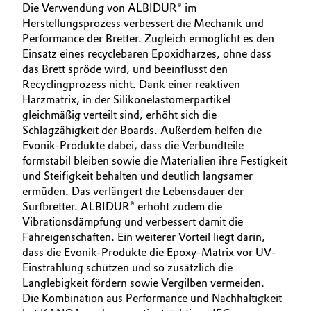
Die Verwendung von ALBIDUR® im
Herstellungsprozess verbessert die Mechanik und
Oil & Gas, Petrochemicals
Performance der Bretter. Zugleich ermöglicht es den
Einsatz eines recyclebaren Epoxidharzes, ohne dass
Personal Care & Beauty
das Brett spröde wird, und beeinflusst den
Recyclingprozess nicht. Dank einer reaktiven
Pharma & Biopharma
Harzmatrix, in der Silikonelastomerpartikel
gleichmäßig verteilt sind, erhöht sich die
Plastics & Rubber
Schlagzähigkeit der Boards. Außerdem helfen die
Evonik-Produkte dabei, dass die Verbundteile
formstabil bleiben sowie die Materialien ihre Festigkeit
Pulp, Paper & Packaging
und Steifigkeit behalten und deutlich langsamer
ermüden. Das verlängert die Lebensdauer der
Textiles, Leather & Nonwovens
Surfbretter. ALBIDUR® erhöht zudem die
Vibrationsdämpfung und verbessert damit die
Fahreigenschaften. Ein weiterer Vorteil liegt darin,
dass die Evonik-Produkte die Epoxy-Matrix vor UV-
Einstrahlung schützen und so zusätzlich die
Langlebigkeit fördern sowie Vergilben vermeiden.
Die Kombination aus Performance und Nachhaltigkeit