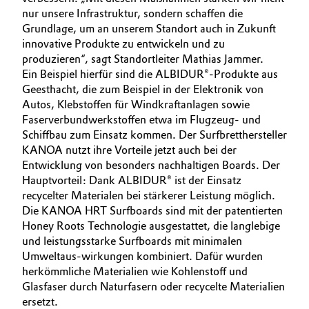
nur unsere Infrastruktur, sondern schaffen die
Allgemeine Verkaufs- und Lieferbedingungen
Electronics & Telecommunications
Grundlage, um an unserem Standort auch in Zukunft
(AVB)
innovative Produkte zu entwickeln und zu
Energy, Environment & Utilities
produzieren“, sagt Standortleiter Mathias Jammer.
Ein Beispiel hierfür sind die ALBIDUR®-Produkte aus
Geesthacht, die zum Beispiel in der Elektronik von
Food & Beverage
Autos, Klebstoffen für Windkraftanlagen sowie
Business Lines
Faserverbundwerkstoffen etwa im Flugzeug- und
Green Hydrogen
Schiffbau zum Einsatz kommen. Der Surfbretthersteller
Karriere
KANOA nutzt ihre Vorteile jetzt auch bei der
Home Care & Cleaning
Investor Relations
Entwicklung von besonders nachhaltigen Boards. Der
Hauptvorteil: Dank ALBIDUR® ist der Einsatz
Medien
Industrial Manufacturing & Machinery
recycelter Materialen bei stärkerer Leistung möglich.
Die KANOA HRT Surfboards sind mit der patentierten
Honey Roots Technologie ausgestattet, die langlebige
Lubricants & Lubricant Additives
und leistungsstarke Surfboards mit minimalen
Umweltaus-wirkungen kombiniert. Dafür wurden
Medical Devices
herkömmliche Materialien wie Kohlenstoff und
Glasfaser durch Naturfasern oder recycelte Materialien
Metals & Mining
ersetzt.