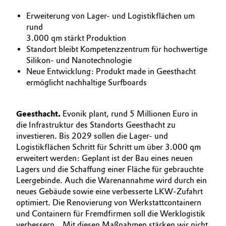
BVB Partnerschaft
Automotive & Transportation
Erweiterung von Lager- und Logistikflächen um
rund
Geschichte
3.000 qm stärkt Produktion
Battery
Struktur & Organisation
Standort bleibt Kompetenzzentrum für hochwertige
Silikon- und Nanotechnologie
Building, Construction & Infrastructure
Vorstand
Neue Entwicklung: Produkt made in Geesthacht
ermöglicht nachhaltige Surfboards
Catalysts
Aufsichtsrat
Struktur
Geesthacht.
Evonik plant, rund 5 Millionen Euro in
Chemical Industry
die Infrastruktur des Standorts Geesthacht zu
Business Lines
investieren. Bis 2029 sollen die Lager- und
Circular Economy
Logistikflächen Schritt für Schritt um über 3.000 qm
Weltweite Standorte
erweitert werden: Geplant ist der Bau eines neuen
Coatings, Paints & Printing
Lagers und die Schaffung einer Fläche für gebrauchte
ESHQ
Leergebinde. Auch die Warenannahme wird durch ein
neues Gebäude sowie eine verbesserte LKW-Zufahrt
Composites
Einkauf
optimiert. Die Renovierung von Werkstattcontainern
und Containern für Fremdfirmen soll die Werklogistik
Consumer Goods & Lifestyle
Governance & Compliance
verbessern. „Mit diesen Maßnahmen stärken wir nicht