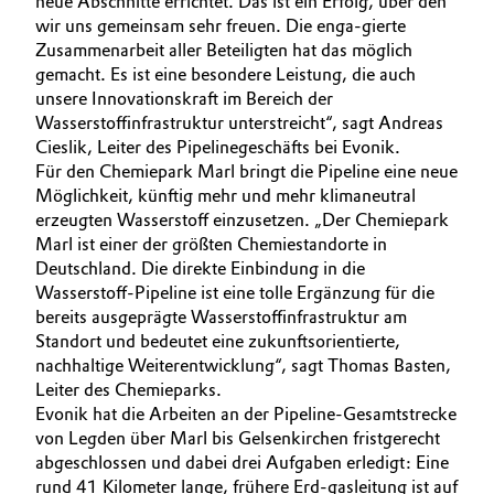
neue Abschnitte errichtet. Das ist ein Erfolg, über den
wir uns gemeinsam sehr freuen. Die enga-gierte
Oil & Gas, Petrochemicals
Zusammenarbeit aller Beteiligten hat das möglich
gemacht. Es ist eine besondere Leistung, die auch
Personal Care & Beauty
unsere Innovationskraft im Bereich der
Wasserstoffinfrastruktur unterstreicht“, sagt Andreas
Cieslik, Leiter des Pipelinegeschäfts bei Evonik.
Pharma & Biopharma
Für den Chemiepark Marl bringt die Pipeline eine neue
Möglichkeit, künftig mehr und mehr klimaneutral
Plastics & Rubber
erzeugten Wasserstoff einzusetzen. „Der Chemiepark
Marl ist einer der größten Chemiestandorte in
Pulp, Paper & Packaging
Deutschland. Die direkte Einbindung in die
Wasserstoff-Pipeline ist eine tolle Ergänzung für die
Textiles, Leather & Nonwovens
bereits ausgeprägte Wasserstoffinfrastruktur am
Standort und bedeutet eine zukunftsorientierte,
nachhaltige Weiterentwicklung“, sagt Thomas Basten,
Leiter des Chemieparks.
Evonik hat die Arbeiten an der Pipeline-Gesamtstrecke
von Legden über Marl bis Gelsenkirchen fristgerecht
abgeschlossen und dabei drei Aufgaben erledigt: Eine
rund 41 Kilometer lange, frühere Erd-gasleitung ist auf