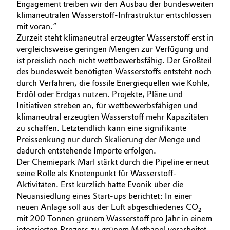
Engagement treiben wir den Ausbau der bundesweiten
klimaneutralen Wasserstoff-Infrastruktur entschlossen
mit voran.“
Zurzeit steht klimaneutral erzeugter Wasserstoff erst in
vergleichsweise geringen Mengen zur Verfügung und
ist preislich noch nicht wettbewerbsfähig. Der Großteil
des bundesweit benötigten Wasserstoffs entsteht noch
durch Verfahren, die fossile Energiequellen wie Kohle,
Erdöl oder Erdgas nutzen. Projekte, Pläne und
Initiativen streben an, für wettbewerbsfähigen und
klimaneutral erzeugten Wasserstoff mehr Kapazitäten
zu schaffen. Letztendlich kann eine signifikante
Preissenkung nur durch Skalierung der Menge und
dadurch entstehende Importe erfolgen.
Der Chemiepark Marl stärkt durch die Pipeline erneut
seine Rolle als Knotenpunkt für Wasserstoff-
Aktivitäten. Erst kürzlich hatte Evonik über die
Neuansiedlung eines Start-ups berichtet: In einer
neuen Anlage soll aus der Luft abgeschiedenes CO₂
mit 200 Tonnen grünem Wasserstoff pro Jahr in einem
integrierten Prozess zu grünem Methanol verarbeitet