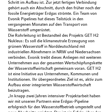
Schritt im Aufbau ist. Zur jetzt fertigen Verbindung
Allgemeine Verkaufs- und Lieferbedingungen
gehört auch ein Abschnitt, durch den früher noch der
Electronics & Telecommunications
(AVB)
fossile Energieträger Erdgas strömte. Ein Team von
Evonik Pipelines hat dieses Teilstück in den
Energy, Environment & Utilities
vergangenen Monaten auf den Transport von
Wasserstoff umgerüstet.
Food & Beverage
Die Rohrleitung ist Bestandteil des Projekts GET H2
Business Lines
Nukleus: Es soll die klimaneutrale Erzeugung von
Green Hydrogen
grünem Wasserstoff in Norddeutschland mit
Karriere
industriellen Abnehmern in NRW und Niedersachsen
verbinden. Evonik treibt dieses Anliegen mit weiteren
Home Care & Cleaning
Investor Relations
Unternehmen aus der gesamten Wertschöpfungskette
der Wasserstoffwirtschaft gemeinsam voran. GET H2
Medien
Industrial Manufacturing & Machinery
ist eine Initiative aus Unternehmen, Kommunen und
Institutionen. Ihr übergeordnetes Ziel ist es, aktiv zum
Lubricants & Lubricant Additives
Aufbau einer integrierten Wasserstoffwirtschaft
beizutragen.
Medical Devices
„In knapp zwei Jahren intensiver Projektarbeit haben
wir mit unseren Partnern eine Erdgas-Pipeline
erfolgreich für den Wasserstoffbetrieb umgestellt und
Metals & Mining