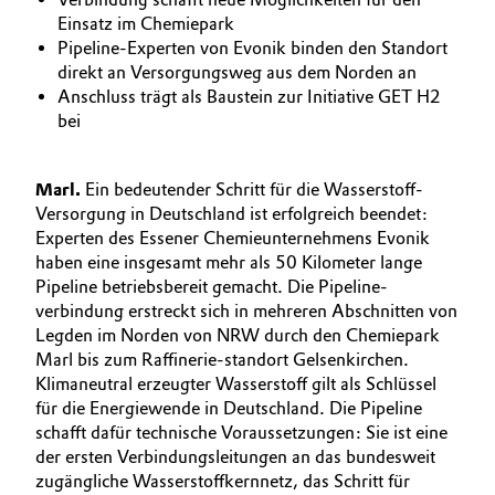
BVB Partnerschaft
Einsatz im Chemiepark
Automotive & Transportation
Pipeline-Experten von Evonik binden den Standort
Geschichte
direkt an Versorgungsweg aus dem Norden an
Battery
Anschluss trägt als Baustein zur Initiative GET H2
Struktur & Organisation
bei
Building, Construction & Infrastructure
Vorstand
Marl.
Ein bedeutender Schritt für die Wasserstoff-
Catalysts
Aufsichtsrat
Versorgung in Deutschland ist erfolgreich beendet:
Experten des Essener Chemieunternehmens Evonik
Struktur
Chemical Industry
haben eine insgesamt mehr als 50 Kilometer lange
Pipeline betriebsbereit gemacht. Die Pipeline-
Business Lines
Circular Economy
verbindung erstreckt sich in mehreren Abschnitten von
Legden im Norden von NRW durch den Chemiepark
Weltweite Standorte
Marl bis zum Raffinerie-standort Gelsenkirchen.
Coatings, Paints & Printing
Klimaneutral erzeugter Wasserstoff gilt als Schlüssel
ESHQ
für die Energiewende in Deutschland. Die Pipeline
Composites
schafft dafür technische Voraussetzungen: Sie ist eine
Einkauf
der ersten Verbindungsleitungen an das bundesweit
Consumer Goods & Lifestyle
Governance & Compliance
zugängliche Wasserstoffkernnetz, das Schritt für