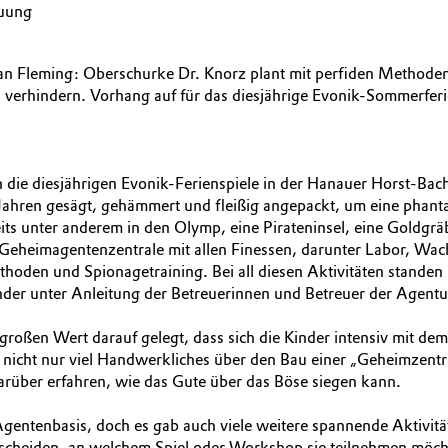
euung
n Fleming: Oberschurke Dr. Knorz plant mit perfiden Methoden, d
u verhindern. Vorhang auf für das diesjährige Evonik-Sommerfe
 die diesjährigen Evonik-Ferienspiele in der Hanauer Horst-Ba
ahren gesägt, gehämmert und fleißig angepackt, um eine phanta
 unter anderem in den Olymp, eine Pirateninsel, eine Goldgräbe
eheimagentenzentrale mit allen Finessen, darunter Labor, Wac
thoden und Spionagetraining. Bei all diesen Aktivitäten standen
inder unter Anleitung der Betreuerinnen und Betreuer der Agen
großen Wert darauf gelegt, dass sich die Kinder intensiv mit d
cht nur viel Handwerkliches über den Bau einer „Geheimzentrale“
darüber erfahren, wie das Gute über das Böse siegen kann.
ntenbasis, doch es gab auch viele weitere spannende Aktivität
scheiden, an welchem Spiel oder Workshop sie teilnehmen möch