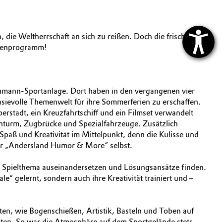
ie Weltherrschaft an sich zu reißen. Doch die frisch
rienprogramm!
chmann-Sportanlage. Dort haben in den vergangenen vier
sievolle Themenwelt für ihre Sommerferien zu erschaffen.
rstadt, ein Kreuzfahrtschiff und ein Filmset verwandelt
hturm, Zugbrücke und Spezialfahrzeuge. Zusätzlich
 Spaß und Kreativität im Mittelpunkt, denn die Kulisse und
tur „Andersland Humor & More“ selbst.
em Spielthema auseinandersetzen und Lösungsansätze finden.
 gelernt, sondern auch ihre Kreativität trainiert und –
en, wie Bogenschießen, Artistik, Basteln und Toben auf
ten. So war die Atmosphäre auf dem Sportgelände stets