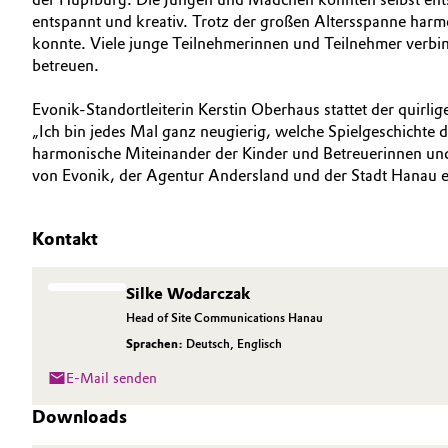
entspannt und kreativ. Trotz der großen Altersspanne harmo
Electronics & Telecommunications
konnte. Viele junge Teilnehmerinnen und Teilnehmer verbin
betreuen.
Energy, Environment & Utilities
Business Lines
Evonik-Standortleiterin Kerstin Oberhaus stattet der quirli
„Ich bin jedes Mal ganz neugierig, welche Spielgeschichte 
Food & Beverage
Karriere
harmonische Miteinander der Kinder und Betreuerinnen und
von Evonik, der Agentur Andersland und der Stadt Hanau er
Green Hydrogen
Investor Relations
Medien
Home Care & Cleaning
Kontakt
Industrial Manufacturing & Machinery
Silke Wodarczak
Head of Site Communications Hanau
Lubricants & Lubricant Additives
Sprachen:
Deutsch
,
Englisch
E-Mail senden
Medical Devices
Downloads
Metals & Mining