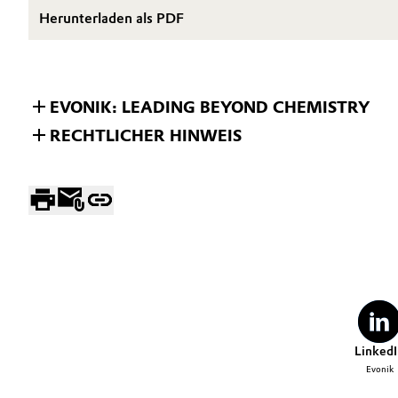
Herunterladen als PDF
Oil & Gas, Petrochemicals
Personal Care & Beauty
EVONIK: LEADING BEYOND CHEMISTRY
Pharma & Biopharma
RECHTLICHER HINWEIS
Plastics & Rubber
Pulp, Paper & Packaging
Textiles, Leather & Nonwovens
LinkedI
Evonik