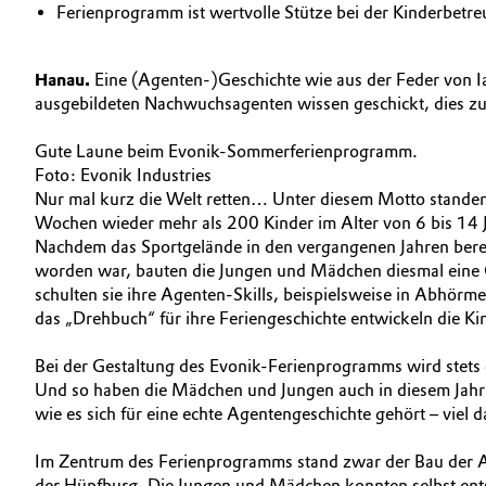
Ferienprogramm ist wertvolle Stütze bei der Kinderbetr
Geschichte
Automotive & Transportation
Struktur & Organisation
Hanau.
Eine (Agenten-)Geschichte wie aus der Feder von Ia
Battery
ausgebildeten Nachwuchsagenten wissen geschickt, dies z
Vorstand
Building, Construction & Infrastructure
Gute Laune beim Evonik-Sommerferienprogramm.
Aufsichtsrat
Foto: Evonik Industries
Catalysts
Nur mal kurz die Welt retten… Unter diesem Motto standen
Struktur
Wochen wieder mehr als 200 Kinder im Alter von 6 bis 14 J
Nachdem das Sportgelände in den vergangenen Jahren bereits
Chemical Industry
Business Lines
worden war, bauten die Jungen und Mädchen diesmal eine G
schulten sie ihre Agenten-Skills, beispielsweise in Abhörme
Weltweite Standorte
Circular Economy
das „Drehbuch“ für ihre Feriengeschichte entwickeln die K
ESHQ
Coatings, Paints & Printing
Bei der Gestaltung des Evonik-Ferienprogramms wird stets 
Und so haben die Mädchen und Jungen auch in diesem Jahr ni
Einkauf
Composites
wie es sich für eine echte Agentengeschichte gehört – viel 
Governance & Compliance
Im Zentrum des Ferienprogramms stand zwar der Bau der Age
Consumer Goods & Lifestyle
Allgemeine Verkaufs- und Lieferbedingungen (AVB)
der Hüpfburg. Die Jungen und Mädchen konnten selbst ent