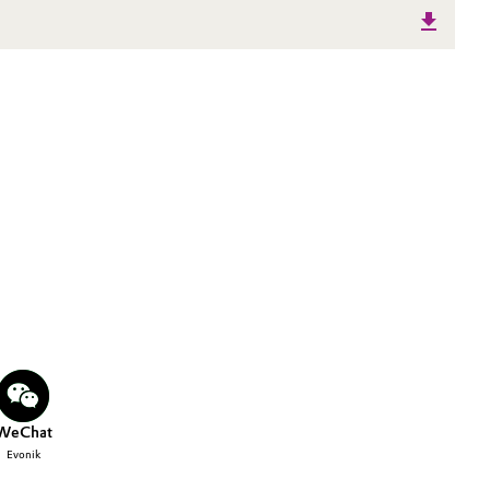
WeChat
Evonik