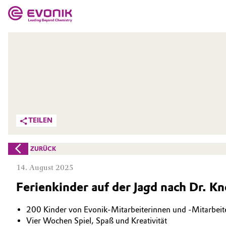
MÄRKTE
MÄRKTE
UNTERNEHMEN
UNTERNEHMEN
Market
Evonik - Leading Beyond Chemistry
Was uns antreibt
Additive Manufacturing
TEILEN
Über Evonik
Adhesives & Sealants
ZURÜCK
We go beyond
Aerospace
14. August 2025
Innovation
Ferienkinder auf der Jagd nach Dr. Kn
Agriculture
Purpose
200 Kinder von Evonik-Mitarbeiterinnen und -Mitarbeit
Animal Nutrition & Health
BVB Partnerschaft
Vier Wochen Spiel, Spaß und Kreativität