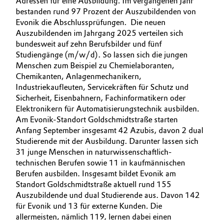
Adressen für eine Ausbildung. Im vergangenen Jahr
bestanden rund 97 Prozent der Auszubildenden von
Oil & Gas, Petrochemicals
Evonik die Abschlussprüfungen. Die neuen
Auszubildenden im Jahrgang 2025 verteilen sich
Personal Care & Beauty
bundesweit auf zehn Berufsbilder und fünf
Studiengänge (m/w/d). So lassen sich die jungen
Menschen zum Beispiel zu Chemielaboranten,
Pharma & Biopharma
Chemikanten, Anlagenmechanikern,
Industriekaufleuten, Servicekräften für Schutz und
Plastics & Rubber
Sicherheit, Eisenbahnern, Fachinformatikern oder
Elektronikern für Automatisierungstechnik ausbilden.
Pulp, Paper & Packaging
Am Evonik-Standort Goldschmidtstraße starten
Anfang September insgesamt 42 Azubis, davon 2 dual
Textiles, Leather & Nonwovens
Studierende mit der Ausbildung. Darunter lassen sich
31 junge Menschen in naturwissenschaftlich-
technischen Berufen sowie 11 in kaufmännischen
Berufen ausbilden. Insgesamt bildet Evonik am
Standort Goldschmidtstraße aktuell rund 155
Auszubildende und dual Studierende aus. Davon 142
für Evonik und 13 für externe Kunden. Die
allermeisten, nämlich 119, lernen dabei einen