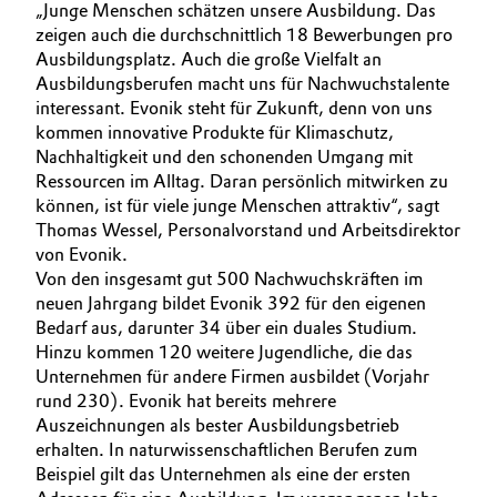
„Junge Menschen schätzen unsere Ausbildung. Das
Allgemeine Verkaufs- und Lieferbedingungen
zeigen auch die durchschnittlich 18 Bewerbungen pro
Electronics & Telecommunications
(AVB)
Ausbildungsplatz. Auch die große Vielfalt an
Ausbildungsberufen macht uns für Nachwuchstalente
Energy, Environment & Utilities
interessant. Evonik steht für Zukunft, denn von uns
kommen innovative Produkte für Klimaschutz,
Food & Beverage
Nachhaltigkeit und den schonenden Umgang mit
Business Lines
Ressourcen im Alltag. Daran persönlich mitwirken zu
Green Hydrogen
können, ist für viele junge Menschen attraktiv“, sagt
Karriere
Thomas Wessel, Personalvorstand und Arbeitsdirektor
von Evonik.
Home Care & Cleaning
Investor Relations
Von den insgesamt gut 500 Nachwuchskräften im
neuen Jahrgang bildet Evonik 392 für den eigenen
Medien
Industrial Manufacturing & Machinery
Bedarf aus, darunter 34 über ein duales Studium.
Hinzu kommen 120 weitere Jugendliche, die das
Lubricants & Lubricant Additives
Unternehmen für andere Firmen ausbildet (Vorjahr
rund 230). Evonik hat bereits mehrere
Medical Devices
Auszeichnungen als bester Ausbildungsbetrieb
erhalten. In naturwissenschaftlichen Berufen zum
Beispiel gilt das Unternehmen als eine der ersten
Metals & Mining