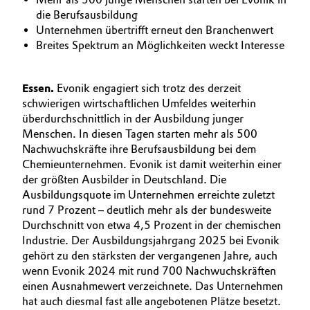
BVB Partnerschaft
die Berufsausbildung
Automotive & Transportation
Unternehmen übertrifft erneut den Branchenwert
Geschichte
Breites Spektrum an Möglichkeiten weckt Interesse
Battery
Struktur & Organisation
Essen.
Evonik engagiert sich trotz des derzeit
Building, Construction & Infrastructure
Vorstand
schwierigen wirtschaftlichen Umfeldes weiterhin
überdurchschnittlich in der Ausbildung junger
Catalysts
Aufsichtsrat
Menschen. In diesen Tagen starten mehr als 500
Nachwuchskräfte ihre Berufsausbildung bei dem
Struktur
Chemical Industry
Chemieunternehmen. Evonik ist damit weiterhin einer
der größten Ausbilder in Deutschland. Die
Business Lines
Circular Economy
Ausbildungsquote im Unternehmen erreichte zuletzt
rund 7 Prozent – deutlich mehr als der bundesweite
Weltweite Standorte
Durchschnitt von etwa 4,5 Prozent in der chemischen
Coatings, Paints & Printing
Industrie. Der Ausbildungsjahrgang 2025 bei Evonik
ESHQ
gehört zu den stärksten der vergangenen Jahre, auch
Composites
wenn Evonik 2024 mit rund 700 Nachwuchskräften
Einkauf
einen Ausnahmewert verzeichnete. Das Unternehmen
Consumer Goods & Lifestyle
Governance & Compliance
hat auch diesmal fast alle angebotenen Plätze besetzt.