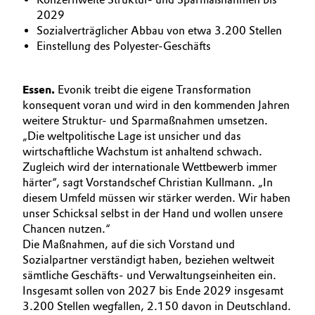
BVB Partnerschaft
2029
Automotive & Transportation
Sozialverträglicher Abbau von etwa 3.200 Stellen
Geschichte
Einstellung des Polyester-Geschäfts
Battery
Struktur & Organisation
Essen.
Evonik treibt die eigene Transformation
Building, Construction & Infrastructure
Vorstand
konsequent voran und wird in den kommenden Jahren
weitere Struktur- und Sparmaßnahmen umsetzen.
Catalysts
Aufsichtsrat
„Die weltpolitische Lage ist unsicher und das
wirtschaftliche Wachstum ist anhaltend schwach.
Struktur
Chemical Industry
Zugleich wird der internationale Wettbewerb immer
härter“, sagt Vorstandschef Christian Kullmann. „In
Business Lines
Circular Economy
diesem Umfeld müssen wir stärker werden. Wir haben
unser Schicksal selbst in der Hand und wollen unsere
Weltweite Standorte
Chancen nutzen.“
Coatings, Paints & Printing
Die Maßnahmen, auf die sich Vorstand und
ESHQ
Sozialpartner verständigt haben, beziehen weltweit
Composites
sämtliche Geschäfts- und Verwaltungseinheiten ein.
Einkauf
Insgesamt sollen von 2027 bis Ende 2029 insgesamt
Consumer Goods & Lifestyle
Governance & Compliance
3.200 Stellen wegfallen, 2.150 davon in Deutschland.