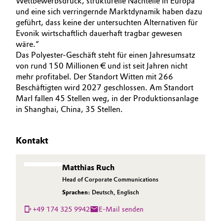
Wettbewerbsdruck, strukturelle Nachteile in Europa
und eine sich verringernde Marktdynamik haben dazu
Oil & Gas, Petrochemicals
geführt, dass keine der untersuchten Alternativen für
Evonik wirtschaftlich dauerhaft tragbar gewesen
Personal Care & Beauty
wäre.“
Das Polyester-Geschäft steht für einen Jahresumsatz
von rund 150 Millionen € und ist seit Jahren nicht
Pharma & Biopharma
mehr profitabel. Der Standort Witten mit 266
Beschäftigten wird 2027 geschlossen. Am Standort
Plastics & Rubber
Marl fallen 45 Stellen weg, in der Produktionsanlage
in Shanghai, China, 35 Stellen.
Pulp, Paper & Packaging
Kontakt
Textiles, Leather & Nonwovens
Matthias Ruch
Head of Corporate Communications
Sprachen:
Deutsch
,
Englisch
+49 174 325 9942
E-Mail senden