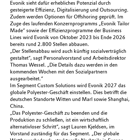
Evonik sieht dafür erhebliches Potenzial durch
Allgemeine Verkaufs- und Lieferbedingungen
gesteigerte Effizienz, Digitalisierung und Outsourcing.
Electronics & Telecommunications
(AVB)
Zudem werden Optionen für Offshoring geprüft. Im
Zuge des laufenden Konzernprogramms „Evonik Tailor
Energy, Environment & Utilities
Made“ sowie der Effizienzprogramme der Business
Lines wird Evonik von Oktober 2023 bis Ende 2026
Food & Beverage
bereits rund 2.800 Stellen abbauen.
Business Lines
„Der Stellenabbau wird auch künftig sozialverträglich
Green Hydrogen
gestaltet“, sagt Personalvorstand und Arbeitsdirektor
Karriere
Thomas Wessel. „Die Details dazu werden in den
kommenden Wochen mit den Sozialpartnern
Home Care & Cleaning
Investor Relations
ausgearbeitet.“
Im Segment Custom Solutions wird Evonik 2027 das
Medien
Industrial Manufacturing & Machinery
globale Polyester-Geschäft einstellen. Dies betrifft die
deutschen Standorte Witten und Marl sowie Shanghai,
Lubricants & Lubricant Additives
China.
„Das Polyester-Geschäft zu beenden und die
Medical Devices
Produktion zu schließen, ist ein wirtschaftlich
alternativloser Schritt“, sagt Lauren Kjeldsen, im
Vorstand zuständig für das Segment. „Der globale
Metals & Mining