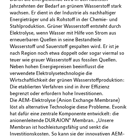
Jahrzehnten der Bedarf an grünem Wasserstoff stark
Allgemeine Verkaufs- und Lieferbedingungen
Electronics & Telecommunications
wachsen. Er dient in der Industrie als nachhaltiger
(AVB)
Energieträger und als Rohstoff in der Chemie- und
Energy, Environment & Utilities
Stahlproduktion. Grüner Wasserstoff entsteht durch
Elektrolyse, wenn Wasser mit Hilfe von Strom aus
erneuerbaren Quellen in seine Bestandteile
Food & Beverage
Wasserstoff und Sauerstoff gespalten wird. Er ist je
Business Lines
nach Region noch etwa doppelt oder sogar viermal so
Green Hydrogen
teuer wie grauer Wasserstoff aus fossilen Quellen.
Karriere
Neben hohen Energiepreisen beeinflusst die
Home Care & Cleaning
Investor Relations
verwendete Elektrolysetechnologie die
Wirtschaftlichkeit der grünen Wasserstoffproduktion:
Medien
Industrial Manufacturing & Machinery
Die etablierten Verfahren sind in ihrer Effizienz
begrenzt oder erfordern hohe Investitionen.
Die AEM-Elektrolyse (Anion Exchange Membrane)
Lubricants & Lubricant Additives
löst als alternative Technologie diese Probleme. Evonik
hat dafür eine zentrale Komponente entwickelt: die
Medical Devices
anionenleitende DURAION® Membran. „Unsere
Membran ist hochleistungsfähig und senkt die
Metals & Mining
Investitionskosten. So kann sie der innovativen AEM-