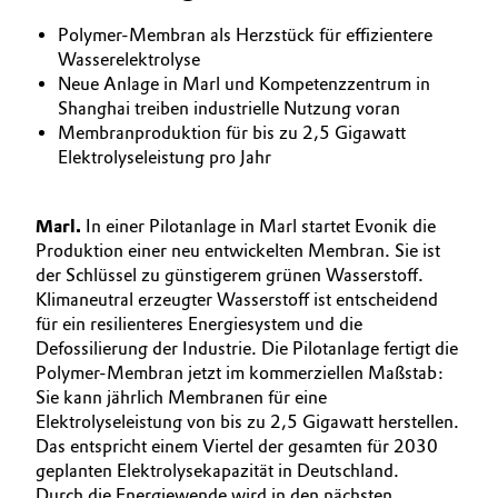
BVB Partnerschaft
Automotive & Transportation
Polymer-Membran als Herzstück für effizientere
Wasserelektrolyse
Geschichte
Neue Anlage in Marl und Kompetenzzentrum in
Battery
Struktur & Organisation
Shanghai treiben industrielle Nutzung voran
Membranproduktion für bis zu 2,5 Gigawatt
Building, Construction & Infrastructure
Vorstand
Elektrolyseleistung pro Jahr
Catalysts
Aufsichtsrat
Marl.
In einer Pilotanlage in Marl startet Evonik die
Struktur
Produktion einer neu entwickelten Membran. Sie ist
Chemical Industry
der Schlüssel zu günstigerem grünen Wasserstoff.
Business Lines
Klimaneutral erzeugter Wasserstoff ist entscheidend
Circular Economy
für ein resilienteres Energiesystem und die
Weltweite Standorte
Defossilierung der Industrie. Die Pilotanlage fertigt die
Coatings, Paints & Printing
Polymer-Membran jetzt im kommerziellen Maßstab:
ESHQ
Sie kann jährlich Membranen für eine
Elektrolyseleistung von bis zu 2,5 Gigawatt herstellen.
Composites
Einkauf
Das entspricht einem Viertel der gesamten für 2030
geplanten Elektrolysekapazität in Deutschland.
Consumer Goods & Lifestyle
Governance & Compliance
Durch die Energiewende wird in den nächsten