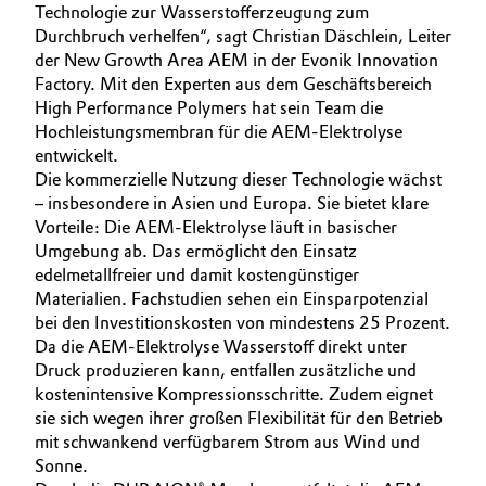
Technologie zur Wasserstofferzeugung zum
Durchbruch verhelfen“, sagt Christian Däschlein, Leiter
Oil & Gas, Petrochemicals
der New Growth Area AEM in der Evonik Innovation
Factory. Mit den Experten aus dem Geschäftsbereich
Personal Care & Beauty
High Performance Polymers hat sein Team die
Hochleistungsmembran für die AEM-Elektrolyse
Pharma & Biopharma
entwickelt.
Die kommerzielle Nutzung dieser Technologie wächst
Plastics & Rubber
– insbesondere in Asien und Europa. Sie bietet klare
Vorteile: Die AEM-Elektrolyse läuft in basischer
Umgebung ab. Das ermöglicht den Einsatz
Pulp, Paper & Packaging
edelmetallfreier und damit kostengünstiger
Materialien. Fachstudien sehen ein Einsparpotenzial
Textiles, Leather & Nonwovens
bei den Investitionskosten von mindestens 25 Prozent.
Da die AEM-Elektrolyse Wasserstoff direkt unter
Druck produzieren kann, entfallen zusätzliche und
kostenintensive Kompressionsschritte. Zudem eignet
sie sich wegen ihrer großen Flexibilität für den Betrieb
mit schwankend verfügbarem Strom aus Wind und
Sonne.