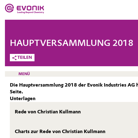
MÄRKTE
MÄRKTE
UNTERNEHMEN
HAUPTVERSAMMLUNG 2018
UNTERNEHMEN
Market
Evonik - Leading Beyond Chemistry
TEILEN
Was uns antreibt
Additive Manufacturing
MENÜ
Über Evonik
Die Hauptversammlung 2018 der Evonik Industries AG hat
Adhesives & Sealants
Seite.
We go beyond
Unterlagen
Aerospace
INVESTOREN
Innovation
Rede von Christian Kullmann
WARUM IN EVONIK INVESTIEREN?
Agriculture
Purpose
AKTIE
Charts zur Rede von Christian Kullmann
Animal Nutrition & Health
BVB Partnerschaft
REPORTING