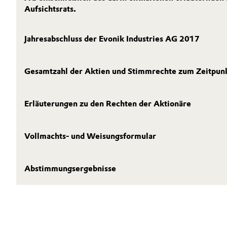
Aufsichtsrats.
Electronics & Telecommunications
Jahresabschluss der Evonik Industries AG 2017
Energy, Environment & Utilities
Business Lines
Food & Beverage
Gesamtzahl der Aktien und Stimmrechte zum Zeitpunk
Karriere
Green Hydrogen
Investor Relations
Erläuterungen zu den Rechten der Aktionäre
Medien
Home Care & Cleaning
Vollmachts- und Weisungsformular
Industrial Manufacturing & Machinery
Lubricants & Lubricant Additives
Abstimmungsergebnisse
Medical Devices
Metals & Mining