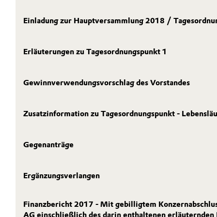
VERÖFFENTLICHUNGEN
Geschichte
Automotive & Transportation
Einladung zur Hauptversammlung 2018 / Tagesordnu
KALENDER & VERANSTALTUNGEN
Struktur & Organisation
Battery
BONDS & RATING
Erläuterungen zu Tagesordnungspunkt 1
Vorstand
KONTAKT & SERVICE
Building, Construction & Infrastructure
Aufsichtsrat
Gewinnverwendungsvorschlag des Vorstandes
Catalysts
Struktur
Chemical Industry
Business Lines
Zusatzinformation zu Tagesordnungspunkt - Lebensläu
Weltweite Standorte
Circular Economy
Gegenanträge
ESHQ
Coatings, Paints & Printing
Einkauf
Ergänzungsverlangen
Composites
Governance & Compliance
Finanzbericht 2017 - Mit gebilligtem Konzernabschlu
Consumer Goods & Lifestyle
AG einschließlich des darin enthaltenen erläuternde
Allgemeine Verkaufs- und Lieferbedingungen (AVB)