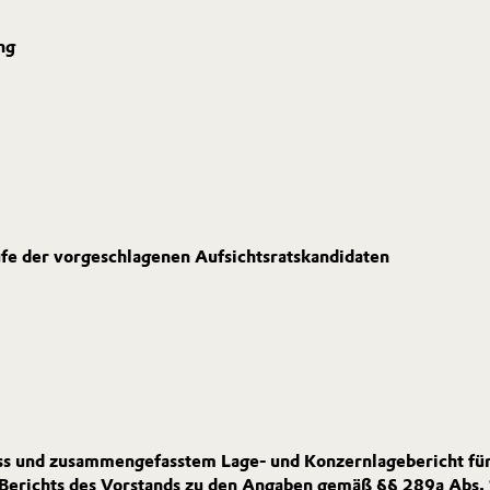
ng
fe der vorgeschlagenen Aufsichtsratskandidaten
ss und zusammengefasstem Lage- und Konzernlagebericht für
n Berichts des Vorstands zu den Angaben gemäß §§ 289a Abs. 