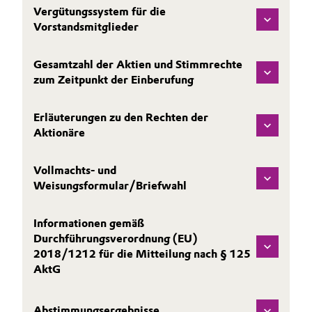
Vergütungssystem für die
Oil & Gas, Petrochemicals
Vorstandsmitglieder
Personal Care & Beauty
Gesamtzahl der Aktien und Stimmrechte
zum Zeitpunkt der Einberufung
Pharma & Biopharma
Erläuterungen zu den Rechten der
Plastics & Rubber
Aktionäre
Pulp, Paper & Packaging
Vollmachts- und
Weisungsformular/Briefwahl
Textiles, Leather & Nonwovens
Informationen gemäß
Durchführungsverordnung (EU)
2018/1212 für die Mitteilung nach § 125
AktG
Abstimmungsergebnisse