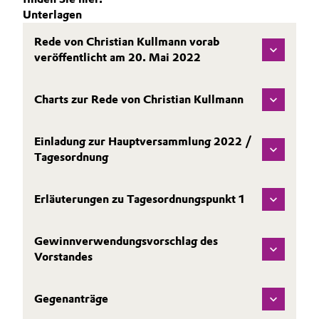
BVB Partnerschaft
Unterlagen
Automotive & Transportation
REPORTING
Rede von Christian Kullmann vorab
Geschichte
VERÖFFENTLICHUNGEN
Battery
veröffentlicht am 20. Mai 2022
Struktur & Organisation
KALENDER & VERANSTALTUNGEN
BONDS & RATING
Building, Construction & Infrastructure
Charts zur Rede von Christian Kullmann
Vorstand
KONTAKT & SERVICE
Catalysts
Aufsichtsrat
Einladung zur Hauptversammlung 2022 /
Tagesordnung
Struktur
Chemical Industry
Business Lines
Erläuterungen zu Tagesordnungspunkt 1
Circular Economy
Weltweite Standorte
Coatings, Paints & Printing
Gewinnverwendungsvorschlag des
ESHQ
Vorstandes
Composites
Einkauf
Gegenanträge
Consumer Goods & Lifestyle
Governance & Compliance