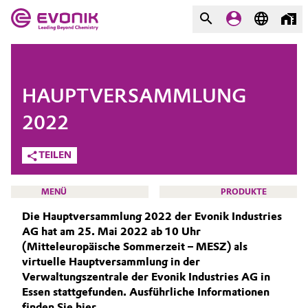
MÄRKTE
MÄRKTE
UNTERNEHMEN
HAUPTVERSAMMLUNG
UNTERNEHMEN
Market
Evonik - Leading Beyond
2022
Chemistry
TEILEN
Additive Manufacturing
Was uns antreibt
Adhesives & Sealants
MENÜ
PRODUKTE
Über Evonik
Die Hauptversammlung 2022 der Evonik Industries
Aerospace
AG hat am 25. Mai 2022 ab 10 Uhr
We go beyond
(Mitteleuropäische Sommerzeit – MESZ) als
Agriculture
virtuelle Hauptversammlung in der
Innovation
INVESTOREN
Verwaltungszentrale der Evonik Industries AG in
WARUM IN EVONIK INVESTIEREN?
Essen stattgefunden. Ausführliche Informationen
Purpose
Animal Nutrition & Health
finden Sie hier.
AKTIE