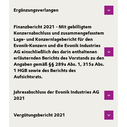
Allgemeine Verkaufs- und Lieferbedingungen
Electronics & Telecommunications
Ergänzungsverlangen
(AVB)
Energy, Environment & Utilities
Finanzbericht 2021 - Mit gebilligtem
Konzernabschluss und zusammengefasstem
Food & Beverage
Lage- und Konzernlagebericht für den
Business Lines
Evonik-Konzern und die Evonik Industries
Green Hydrogen
AG einschließlich des darin enthaltenen
Karriere
erläuternden Berichts des Vorstands zu den
Angaben gemäß §§ 289a Abs. 1, 315a Abs.
Home Care & Cleaning
Investor Relations
1 HGB sowie des Berichts des
Aufsichtsrats.
Medien
Industrial Manufacturing & Machinery
Jahresabschluss der Evonik Industries AG
Lubricants & Lubricant Additives
2021
Medical Devices
Vergütungsbericht 2021
Metals & Mining