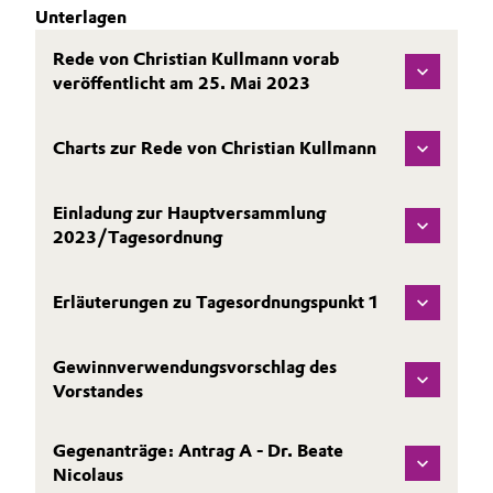
WARUM IN EVONIK INVESTIEREN?
Unterlagen
BVB Partnerschaft
Automotive & Transportation
AKTIE
Rede von Christian Kullmann vorab
Geschichte
REPORTING
veröffentlicht am 25. Mai 2023
Battery
Struktur & Organisation
VERÖFFENTLICHUNGEN
Building, Construction & Infrastructure
Charts zur Rede von Christian Kullmann
KALENDER & VERANSTALTUNGEN
Vorstand
BONDS & RATING
Catalysts
Aufsichtsrat
Einladung zur Hauptversammlung
KONTAKT & SERVICE
2023/Tagesordnung
Struktur
Chemical Industry
Business Lines
Erläuterungen zu Tagesordnungspunkt 1
Circular Economy
Weltweite Standorte
Coatings, Paints & Printing
Gewinnverwendungsvorschlag des
ESHQ
Vorstandes
Composites
Einkauf
Gegenanträge: Antrag A - Dr. Beate
Consumer Goods & Lifestyle
Nicolaus
Governance & Compliance