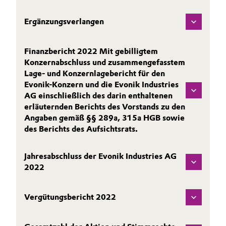
Allgemeine Verkaufs- und Lieferbedingungen
Electronics & Telecommunications
Ergänzungsverlangen
(AVB)
Energy, Environment & Utilities
Finanzbericht 2022 Mit gebilligtem
Konzernabschluss und zusammengefasstem
Food & Beverage
Lage- und Konzernlagebericht für den
Business Lines
Evonik-Konzern und die Evonik Industries
Green Hydrogen
AG einschließlich des darin enthaltenen
Karriere
erläuternden Berichts des Vorstands zu den
Home Care & Cleaning
Angaben gemäß §§ 289a, 315a HGB sowie
Investor Relations
des Berichts des Aufsichtsrats.
Medien
Industrial Manufacturing & Machinery
Jahresabschluss der Evonik Industries AG
2022
Lubricants & Lubricant Additives
Medical Devices
Vergütungsbericht 2022
Metals & Mining