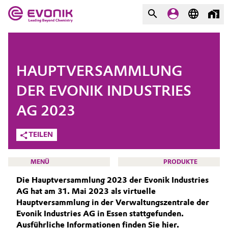
MÄRKTE
MÄRKTE
UNTERNEHMEN
HAUPTVERSAMMLUNG
UNTERNEHMEN
Market
Evonik - Leading Beyond
DER EVONIK INDUSTRIES
Chemistry
AG 2023
Additive Manufacturing
Was uns antreibt
TEILEN
Adhesives & Sealants
Über Evonik
MENÜ
PRODUKTE
Aerospace
We go beyond
Die Hauptversammlung 2023 der Evonik Industries
AG hat am 31. Mai 2023 als virtuelle
Agriculture
Innovation
Hauptversammlung in der Verwaltungszentrale der
Evonik Industries AG in Essen stattgefunden.
INVESTOREN
Purpose
Animal Nutrition & Health
Ausführliche Informationen finden Sie hier.