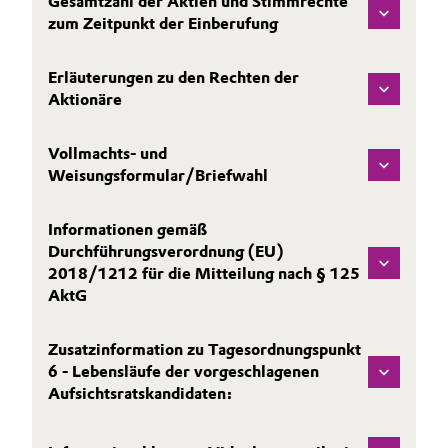
Gesamtzahl der Aktien und Stimmrechte
zum Zeitpunkt der Einberufung
Oil & Gas, Petrochemicals
Erläuterungen zu den Rechten der
Personal Care & Beauty
Aktionäre
Pharma & Biopharma
Vollmachts- und
Weisungsformular/Briefwahl
Plastics & Rubber
Informationen gemäß
Pulp, Paper & Packaging
Durchführungsverordnung (EU)
2018/1212 für die Mitteilung nach § 125
Textiles, Leather & Nonwovens
AktG
Zusatzinformation zu Tagesordnungspunkt
6 - Lebensläufe der vorgeschlagenen
Aufsichtsratskandidaten: