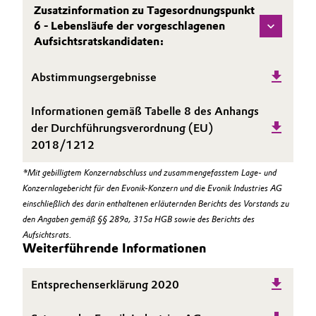
Zusatzinformation zu Tagesordnungspunkt
Oil & Gas, Petrochemicals
6 - Lebensläufe der vorgeschlagenen
Aufsichtsratskandidaten:
Personal Care & Beauty
Abstimmungsergebnisse
Pharma & Biopharma
Informationen gemäß Tabelle 8 des Anhangs
der Durchführungsverordnung (EU)
Plastics & Rubber
2018/1212
Pulp, Paper & Packaging
*Mit gebilligtem Konzernabschluss und zusammengefasstem Lage- und
Konzernlagebericht für den Evonik-Konzern und die Evonik Industries AG
Textiles, Leather & Nonwovens
einschließlich des darin enthaltenen erläuternden Berichts des Vorstands zu
den Angaben gemäß §§ 289a, 315a HGB sowie des Berichts des
Aufsichtsrats.
Weiterführende Informationen
Entsprechenserklärung 2020