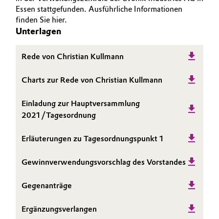
Essen stattgefunden. Ausführliche Informationen
BVB Partnerschaft
Automotive & Transportation
REPORTING
finden Sie hier.
Geschichte
Unterlagen
VERÖFFENTLICHUNGEN
Battery
Struktur & Organisation
KALENDER & VERANSTALTUNGEN
Rede von Christian Kullmann
BONDS & RATING
Building, Construction & Infrastructure
Vorstand
KONTAKT & SERVICE
Charts zur Rede von Christian Kullmann
Catalysts
Aufsichtsrat
Einladung zur Hauptversammlung
Struktur
Chemical Industry
2021/Tagesordnung
Business Lines
Circular Economy
Erläuterungen zu Tagesordnungspunkt 1
Weltweite Standorte
Coatings, Paints & Printing
Gewinnverwendungsvorschlag des Vorstandes
ESHQ
Gegenanträge
Composites
Einkauf
Ergänzungsverlangen
Consumer Goods & Lifestyle
Governance & Compliance