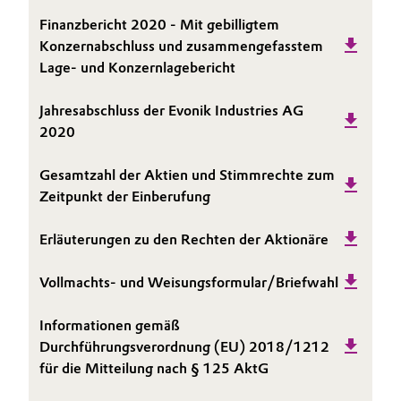
Finanzbericht 2020 - Mit gebilligtem
Allgemeine Verkaufs- und Lieferbedingungen
Electronics & Telecommunications
(AVB)
Konzernabschluss und zusammengefasstem
Lage- und Konzernlagebericht
Energy, Environment & Utilities
Jahresabschluss der Evonik Industries AG
Food & Beverage
2020
Business Lines
Green Hydrogen
Gesamtzahl der Aktien und Stimmrechte zum
Karriere
Zeitpunkt der Einberufung
Home Care & Cleaning
Investor Relations
Erläuterungen zu den Rechten der Aktionäre
Medien
Industrial Manufacturing & Machinery
Vollmachts- und Weisungsformular/Briefwahl
Lubricants & Lubricant Additives
Informationen gemäß
Medical Devices
Durchführungsverordnung (EU) 2018/1212
für die Mitteilung nach § 125 AktG
Metals & Mining