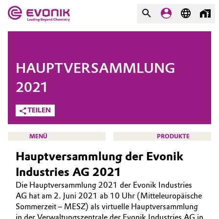
MÄRKTE
MÄRKTE
UNTERNEHMEN
HAUPTVERSAMMLUNG
UNTERNEHMEN
Market
Evonik - Leading Beyond
2021
Chemistry
TEILEN
Additive Manufacturing
Was uns antreibt
Adhesives & Sealants
MENÜ
PRODUKTE
Über Evonik
Hauptversammlung der Evonik
Aerospace
We go beyond
Industries AG 2021
Die Hauptversammlung 2021 der Evonik Industries
Agriculture
Innovation
INVESTOREN
AG hat am 2. Juni 2021 ab 10 Uhr (Mitteleuropäische
WARUM IN EVONIK INVESTIEREN?
Sommerzeit – MESZ) als virtuelle Hauptversammlung
Purpose
Animal Nutrition & Health
in der Verwaltungszentrale der Evonik Industries AG in
AKTIE