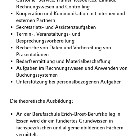
Rechnungswesen und Controlling
Oil & Gas, Petrochemicals
Kooperation und Kommunikation mit internen und
externen Partnern
Personal Care & Beauty
Sekretariats- und Assistenzaufgaben
Termin-, Veranstaltungs- und
Besprechungsvorbereitung
Pharma & Biopharma
Recherche von Daten und Vorbereitung von
Präsentationen
Plastics & Rubber
Bedarfsermittlung und Materialbeschaffung
Aufgaben im Rechnungswesen und Anwenden von
Pulp, Paper & Packaging
Buchungssystemen
Unterstützung bei personalbezogenen Aufgaben
Textiles, Leather & Nonwovens
Die theoretische Ausbildung:
An der Berufsschule Erich-Brost-Berufskolleg in
Essen wird dir ein fundiertes Grundwissen in
fachspezifischen und allgemeinbildenden Fächern
vermittelt.