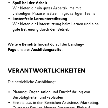
Spaß bei der Arbeit
Allgemeine Verkaufs- und Lieferbedingungen
Electronics & Telecommunications
Wir bieten dir ein gutes Arbeitsklima mit
(AVB)
vielseitigen Praxiseinsätzen in großartigen Teams
kostenfreie Lernunterstützung
Energy, Environment & Utilities
​Wir bieten dir Unterstützung beim Lernen und eine
gute Betreuung durch den Betrieb
Food & Beverage
Business Lines
Green Hydrogen
Weitere
Benefits
findest du auf der
Landing-
Karriere
Page
unserer
Ausbildungsseite
.
Home Care & Cleaning
Investor Relations
Medien
Industrial Manufacturing & Machinery
VERANTWORTLICHKEITEN
Lubricants & Lubricant Additives
Die betriebliche Ausbildung:
Planung, Organisation und Durchführung von
Medical Devices
Bürotätigkeiten und -abläufen
Einsatz u.a. in den Bereichen Assistenz, Marketing,
Metals & Mining
Customer Service, Human Resources, Einkauf,