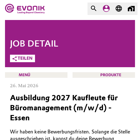
MÄRKTE
MÄRKTE
UNTERNEHMEN
JOB DETAIL
UNTERNEHMEN
Market
Evonik - Leading Beyond
TEILEN
Chemistry
Additive Manufacturing
MENÜ
PRODUKTE
Was uns antreibt
26. Mai 2026
Adhesives & Sealants
Über Evonik
Ausbildung 2027 Kaufleute für
Aerospace
Büromanagement (m/w/d) -
We go beyond
KARRIERE
Essen
JOBSUCHE
Agriculture
Innovation
MÖGLICHKEITEN
Wir haben keine Bewerbungsfristen. Solange die Stelle
Purpose
Animal Nutrition & Health
WARUM EVONIK
ausgeschrieben ist, kannst du deine Bewerbung