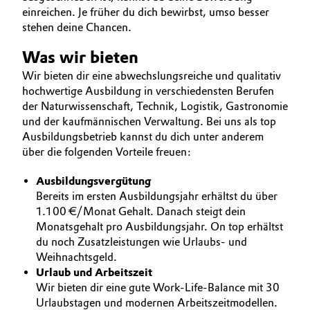
einreichen. Je früher du dich bewirbst, umso besser
BVB Partnerschaft
AUSBILDUNG
Automotive & Transportation
stehen deine Chancen. ​
BEWERBUNG
Geschichte
Was wir bieten
Battery
INTERNATIONALE ARBEITSKULTUR
Struktur & Organisation
Wir bieten dir eine abwechslungsreiche und qualitativ
Building, Construction & Infrastructure
hochwertige Ausbildung in verschiedensten Berufen
Vorstand
der Naturwissenschaft, Technik, Logistik, Gastronomie
und der kaufmännischen Verwaltung. Bei uns als top
Catalysts
Aufsichtsrat
Ausbildungsbetrieb kannst du dich unter anderem
über die folgenden Vorteile freuen:
Struktur
Chemical Industry
Ausbildungsvergütung
Business Lines
Circular Economy
Bereits im ersten Ausbildungsjahr erhältst du über
1.100 €/Monat Gehalt. Danach steigt dein
Weltweite Standorte
Monatsgehalt pro Ausbildungsjahr. On top erhältst
Coatings, Paints & Printing
du noch Zusatzleistungen wie Urlaubs- und
ESHQ
Weihnachtsgeld.
Composites
Einkauf
Urlaub und Arbeitszeit
Wir bieten dir eine gute Work-Life-Balance mit 30
Consumer Goods & Lifestyle
Governance & Compliance
Urlaubstagen und modernen Arbeitszeitmodellen.