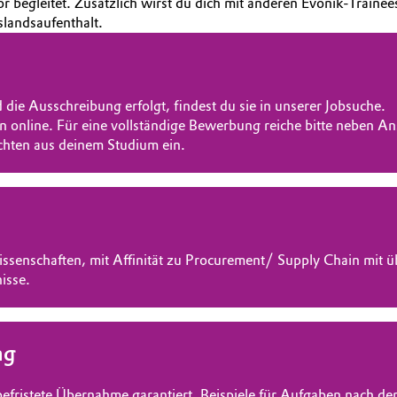
 begleitet. Zusätzlich wirst du dich mit anderen Evonik-Trainee
slandsaufenthalt.
die Ausschreibung erfolgt, findest du sie in unserer Jobsuche.
n online. Für eine vollständige Bewerbung reiche bitte neben 
chten aus deinem Studium ein.
issenschaften, mit Affinität zu Procurement/ Supply Chain mit 
isse.
ng
befristete Übernahme garantiert. Beispiele für Aufgaben nac