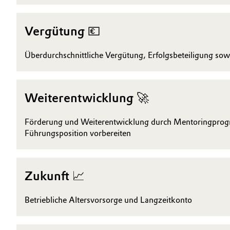
Oil & Gas, Petrochemicals
Vergütung 💶
Personal Care & Beauty
Überdurchschnittliche Vergütung, Erfolgsbeteiligung sow
Pharma & Biopharma
Plastics & Rubber
Weiterentwicklung 🚀
Pulp, Paper & Packaging
Förderung und Weiterentwicklung durch Mentoringprogr
Führungsposition vorbereiten
Textiles, Leather & Nonwovens
Zukunft 📈
Betriebliche Altersvorsorge und Langzeitkonto