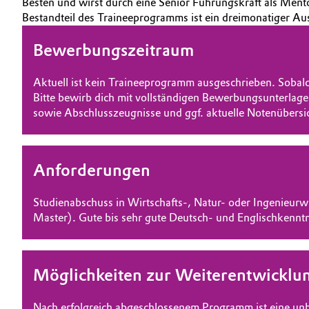
Besten und wirst durch eine Senior Führungskraft als Mentor
AUSBILDUNG
Bestandteil des Traineeprogramms ist ein dreimonatiger Au
Geschichte
Automotive & Transportation
BEWERBUNG
Struktur & Organisation
Bewerbungszeitraum
Battery
INTERNATIONALE ARBEITSKULTUR
Vorstand
Aktuell ist kein Traineeprogramm ausgeschrieben. Sobald 
Building, Construction & Infrastructure
Bitte bewirb dich mit vollständigen Bewerbungsunterlage
Aufsichtsrat
sowie Abschlusszeugnisse und ggf. aktuelle Notenübersi
Catalysts
Struktur
Chemical Industry
Business Lines
Anforderungen
Weltweite Standorte
Circular Economy
Studienabschuss in Wirtschafts-, Natur- oder Ingenieurw
Master). Gute bis sehr gute Deutsch- und Englischkenntn
ESHQ
Coatings, Paints & Printing
Einkauf
Composites
Möglichkeiten zur Weiterentwicklu
Governance & Compliance
Consumer Goods & Lifestyle
Allgemeine Verkaufs- und Lieferbedingungen (AVB)
Nach erfolgreich abgeschlossenem Programm ist eine un