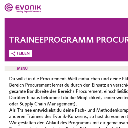
MÄRKTE
MÄRKTE
UNTERNEHMEN
TRAINEEPROGRAMM PROCU
UNTERNEHMEN
Market
Evonik - Leading Beyond Chemistry
TEILEN
Was uns antreibt
Additive Manufacturing
MENÜ
Über Evonik
Du willst in die Procurement-Welt eintauchen und deine F
Adhesives & Sealants
Bereich Procurement lernst du durch den Einsatz an versch
We go beyond
gesamte Bandbreite des Bereichs Procurement, einschließli
Aerospace
Darüber hinaus bekommst du die Möglichkeit, einen weiter
KARRIERE
Innovation
oder Supply Chain Management).
JOBSUCHE
Agriculture
Als Trainee entwickelst du deine Fach- und Methodenkompe
Purpose
anderen Trainees des Evonik-Konzerns, so hast du vom erst
MÖGLICHKEITEN
Animal Nutrition & Health
Wir gestalten den Ablauf des Programms mit dir gemeinsam
BVB Partnerschaft
WARUM EVONIK