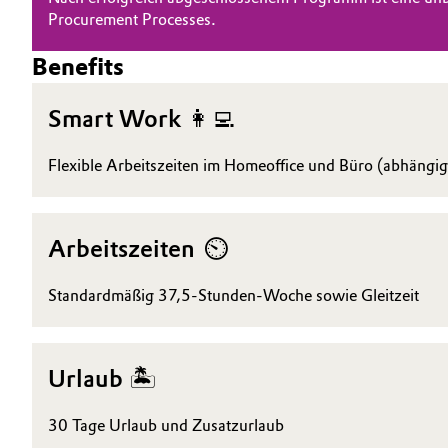
Procurement Processes.
Electronics & Telecommunications
Benefits
Energy, Environment & Utilities
Business Lines
Smart Work 👩‍💻
Food & Beverage
Karriere
Flexible Arbeitszeiten im Homeoffice und Büro (abhängig
Green Hydrogen
Investor Relations
Medien
Home Care & Cleaning
Arbeitszeiten ⏲️
Industrial Manufacturing & Machinery
Standardmäßig 37,5-Stunden-Woche sowie Gleitzeit
Lubricants & Lubricant Additives
Urlaub 🏝️
Medical Devices
30 Tage Urlaub und Zusatzurlaub
Metals & Mining