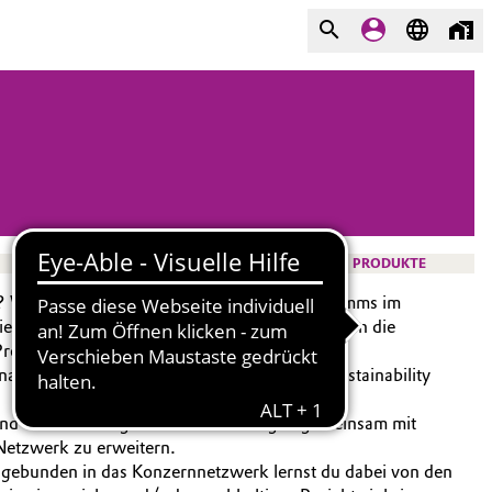
PRODUKTE
llen? Während des 18-monatigen Traineeprogramms im
gierenden Konzern kennen. Gewinne Einblicke in die
d Process Management.
ate kennenzulernen (wie z.B. Marketing, Sustainability
d Veranstaltungen teil. Diese erfolgen gemeinsam mit
 Netzwerk zu erweitern.
ingebunden in das Konzernnetzwerk lernst du dabei von den