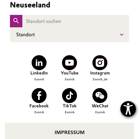
Neuseeland
Allgemeine Verkaufs- und Lieferbedingungen
Electronics & Telecommunications
(AVB)
Energy, Environment & Utilities
Standort
Food & Beverage
Business Lines
Green Hydrogen
Karriere
Home Care & Cleaning
LinkedIn
YouTube
Instagram
Investor Relations
Evonik
Evonik
Evonik_de
Medien
Industrial Manufacturing & Machinery
Lubricants & Lubricant Additives
Facebook
TikTok
WeChat
Evonik
Evonik
Evonik
Medical Devices
IMPRESSUM
Metals & Mining