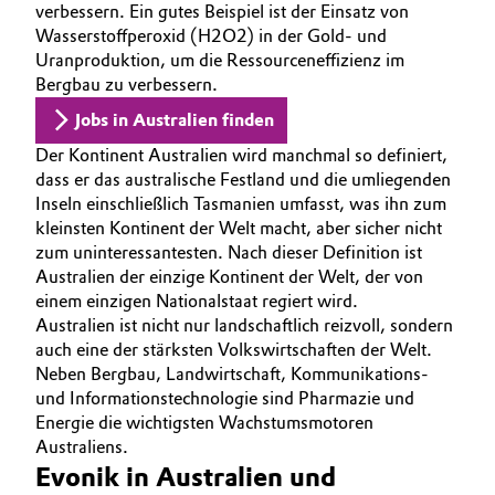
verbessern. Ein gutes Beispiel ist der Einsatz von
MÖGLICHKEITEN
BVB Partnerschaft
Automotive & Transportation
Wasserstoffperoxid (H2O2) in der Gold- und
WARUM EVONIK
Uranproduktion, um die Ressourceneffizienz im
Geschichte
AUSBILDUNG
Bergbau zu verbessern.
Battery
Struktur & Organisation
BEWERBUNG
Jobs in Australien finden
Building, Construction & Infrastructure
INTERNATIONALE ARBEITSKULTUR
Der Kontinent Australien wird manchmal so definiert,
Vorstand
dass er das australische Festland und die umliegenden
Catalysts
Aufsichtsrat
Inseln einschließlich Tasmanien umfasst, was ihn zum
kleinsten Kontinent der Welt macht, aber sicher nicht
Struktur
zum uninteressantesten. Nach dieser Definition ist
Chemical Industry
Australien der einzige Kontinent der Welt, der von
Business Lines
einem einzigen Nationalstaat regiert wird.
Circular Economy
Australien ist nicht nur landschaftlich reizvoll, sondern
Weltweite Standorte
auch eine der stärksten Volkswirtschaften der Welt.
Coatings, Paints & Printing
Neben Bergbau, Landwirtschaft, Kommunikations-
ESHQ
und Informationstechnologie sind Pharmazie und
Composites
Energie die wichtigsten Wachstumsmotoren
Einkauf
Australiens.
Evonik in Australien und
Consumer Goods & Lifestyle
Governance & Compliance