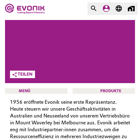
MÄRKTE
MÄRKTE
UNTERNEHMEN
UNTERNEHMEN
Market
Evonik - Leading Beyond
Chemistry
Additive Manufacturing
TEILEN
Was uns antreibt
Adhesives & Sealants
MENÜ
PRODUKTE
Über Evonik
1956 eröffnete Evonik seine erste Repräsentanz.
Aerospace
We go beyond
Heute steuern wir unsere Geschäftsaktivitäten in
Australien und Neuseeland von unserem Vertriebsbüro
Agriculture
Innovation
in Mount Waverley bei Melbourne aus. Evonik arbeitet
KARRIERE
eng mit Industriepartner:innen zusammen, um die
Purpose
JOBSUCHE
Animal Nutrition & Health
Ressourceneffizienz in mehreren Industriezweigen zu