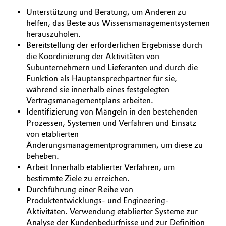
Unterstützung und Beratung, um Anderen zu
Allgemeine Verkaufs- und Lieferbedingungen
Electronics & Telecommunications
helfen, das Beste aus Wissensmanagementsystemen
(AVB)
herauszuholen.
Energy, Environment & Utilities
Bereitstellung der erforderlichen Ergebnisse durch
die Koordinierung der Aktivitäten von
Food & Beverage
Subunternehmern und Lieferanten und durch die
Business Lines
Funktion als Hauptansprechpartner für sie,
während sie innerhalb eines festgelegten
Green Hydrogen
Karriere
Vertragsmanagementplans arbeiten.
Identifizierung von Mängeln in den bestehenden
Home Care & Cleaning
Investor Relations
Prozessen, Systemen und Verfahren und Einsatz
von etablierten
Medien
Industrial Manufacturing & Machinery
Änderungsmanagementprogrammen, um diese zu
beheben.
Arbeit Innerhalb etablierter Verfahren, um
Lubricants & Lubricant Additives
bestimmte Ziele zu erreichen.
Durchführung einer Reihe von
Medical Devices
Produktentwicklungs- und Engineering-
Aktivitäten. Verwendung etablierter Systeme zur
Metals & Mining
Analyse der Kundenbedürfnisse und zur Definition