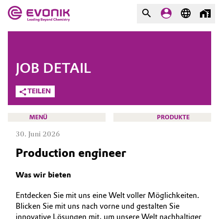
MÄRKTE
MÄRKTE
UNTERNEHMEN
JOB DETAIL
UNTERNEHMEN
Market
Evonik - Leading Beyond
TEILEN
Chemistry
Additive Manufacturing
MENÜ
PRODUKTE
Was uns antreibt
30. Juni 2026
Adhesives & Sealants
Über Evonik
Production engineer
Aerospace
We go beyond
KARRIERE
Was wir bieten
JOBSUCHE
Agriculture
Innovation
Entdecken Sie mit uns eine Welt voller Möglichkeiten.
MÖGLICHKEITEN
Blicken Sie mit uns nach vorne und gestalten Sie
Purpose
Animal Nutrition & Health
WARUM EVONIK
innovative Lösungen mit, um unsere Welt nachhaltiger