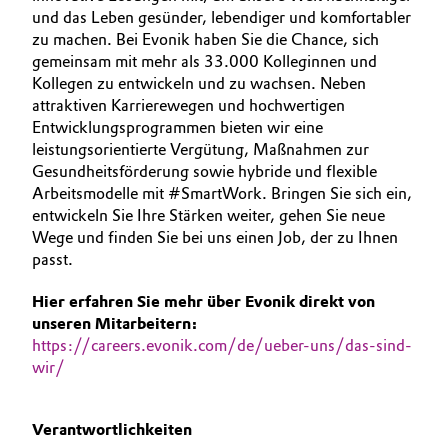
und das Leben gesünder, lebendiger und komfortabler
BVB Partnerschaft
AUSBILDUNG
Automotive & Transportation
zu machen. Bei Evonik haben Sie die Chance, sich
BEWERBUNG
Geschichte
gemeinsam mit mehr als 33.000 Kolleginnen und
Battery
Kollegen zu entwickeln und zu wachsen. Neben
INTERNATIONALE ARBEITSKULTUR
Struktur & Organisation
attraktiven Karrierewegen und hochwertigen
Entwicklungsprogrammen bieten wir eine
Building, Construction & Infrastructure
Vorstand
leistungsorientierte Vergütung, Maßnahmen zur
Gesundheitsförderung sowie hybride und flexible
Catalysts
Aufsichtsrat
Arbeitsmodelle mit #SmartWork. Bringen Sie sich ein,
entwickeln Sie Ihre Stärken weiter, gehen Sie neue
Struktur
Chemical Industry
Wege und finden Sie bei uns einen Job, der zu Ihnen
passt.
Business Lines
Circular Economy
Hier erfahren Sie mehr über Evonik direkt von
Weltweite Standorte
unseren Mitarbeitern:
Coatings, Paints & Printing
https://careers.evonik.com/de/ueber-uns/das-sind-
ESHQ
wir/
Composites
Einkauf
Verantwortlichkeiten
Consumer Goods & Lifestyle
Governance & Compliance