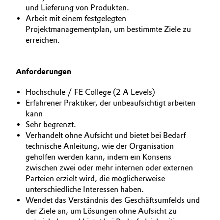
und Lieferung von Produkten.
Oil & Gas, Petrochemicals
Arbeit mit einem festgelegten
Projektmanagementplan, um bestimmte Ziele zu
erreichen.
Personal Care & Beauty
Pharma & Biopharma
Anforderungen
Plastics & Rubber
Hochschule / FE College (2 A Levels)
Erfahrener Praktiker, der unbeaufsichtigt arbeiten
kann
Pulp, Paper & Packaging
Sehr begrenzt.
Verhandelt ohne Aufsicht und bietet bei Bedarf
Textiles, Leather & Nonwovens
technische Anleitung, wie der Organisation
geholfen werden kann, indem ein Konsens
zwischen zwei oder mehr internen oder externen
Parteien erzielt wird, die möglicherweise
unterschiedliche Interessen haben.
Wendet das Verständnis des Geschäftsumfelds und
der Ziele an, um Lösungen ohne Aufsicht zu