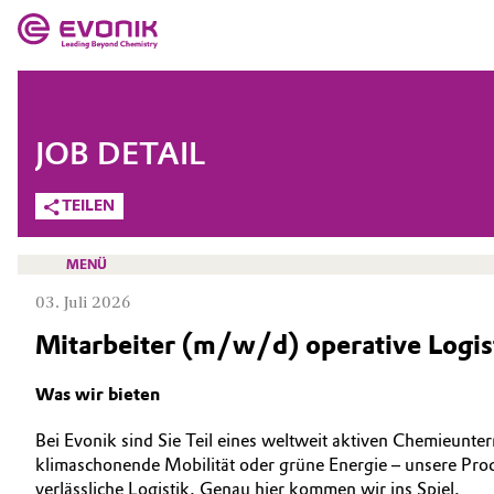
MÄRKTE
MÄRKTE
UNTERNEHMEN
JOB DETAIL
UNTERNEHMEN
Market
Evonik - Leading Beyond Chemistry
TEILEN
Was uns antreibt
Additive Manufacturing
MENÜ
Über Evonik
03. Juli 2026
Adhesives & Sealants
Mitarbeiter (m/w/d) operative Logis
We go beyond
Aerospace
KARRIERE
Innovation
Was wir bieten
JOBSUCHE
Agriculture
Purpose
Bei Evonik sind Sie Teil eines weltweit aktiven Chemieunt
MÖGLICHKEITEN
klimaschonende Mobilität oder grüne Energie – unsere Pro
Animal Nutrition & Health
BVB Partnerschaft
WARUM EVONIK
verlässliche Logistik. Genau hier kommen wir ins Spiel.