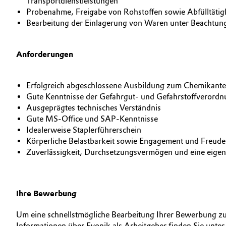
Transportdienstleistungen
Probenahme, Freigabe von Rohstoffen sowie Abfülltätig
Electronics & Telecommunications
Bearbeitung der Einlagerung von Waren unter Beachtun
Energy, Environment & Utilities
Business Lines
Anforderungen
Food & Beverage
Karriere
Erfolgreich abgeschlossene Ausbildung zum Chemikanten 
Green Hydrogen
Investor Relations
Gute Kenntnisse der Gefahrgut- und Gefahrstoffverord
Ausgeprägtes technisches Verständnis
Medien
Home Care & Cleaning
Gute MS-Office und SAP-Kenntnisse
Idealerweise Staplerführerschein
Körperliche Belastbarkeit sowie Engagement und Freude
Industrial Manufacturing & Machinery
Zuverlässigkeit, Durchsetzungsvermögen und eine eigen
Lubricants & Lubricant Additives
Medical Devices
Ihre Bewerbung
Um eine schnellstmögliche Bearbeitung Ihrer Bewerbung zu
Metals & Mining
Informationen über Evonik als Arbeitgeber finden Sie unte