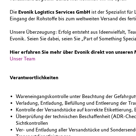
AUSBILDUNG
Geschichte
Automotive & Transportation
Die
Evonik Logistics Services GmbH
ist der Spezialist fü
BEWERBUNG
Struktur & Organisation
Eingang der Rohstoffe bis zum weltweiten Versand des fer
Battery
INTERNATIONALE ARBEITSKULTUR
Unsere Überzeugung: Erfolg entsteht aus Ideenvielfalt, Team
Vorstand
Evonik. Seien Sie dabei, seien Sie „Part of Something Specia
Building, Construction & Infrastructure
Aufsichtsrat
Hier erfahren Sie mehr über Evonik direkt von unseren 
Catalysts
Struktur
Unser Team
Chemical Industry
Business Lines
Verantwortlichkeiten
Weltweite Standorte
Circular Economy
Wareneingangskontrolle unter Beachtung der Gefahrgutv
ESHQ
Coatings, Paints & Printing
Verladung, Entladung, Befüllung und Entleerung der Tr
Einkauf
Kontrolle der Versandstücke auf korrekte Etikettieru
Composites
Überprüfung der technischen Beschaffenheit (ADR-Check
Governance & Compliance
Sichtkontrollen
Ver- und Entladung aller Versandstücke und Sondersend
Consumer Goods & Lifestyle
Allgemeine Verkaufs- und Lieferbedingungen (AVB)