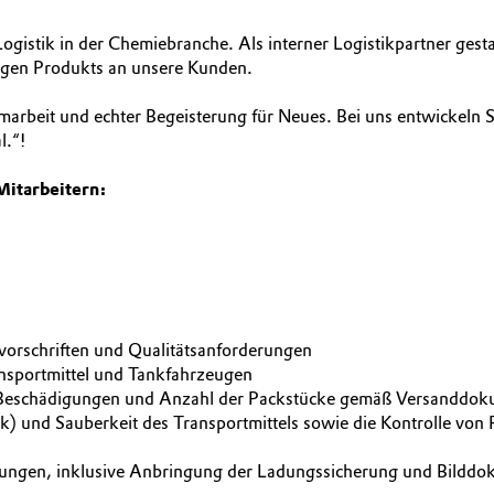
r Logistik in der Chemiebranche. Als interner Logistikpartner ge
tigen Produkts an unsere Kunden.
arbeit und echter Begeisterung für Neues. Bei uns entwickeln Si
l.“!
Mitarbeitern:
orschriften und Qualitätsanforderungen
ansportmittel und Tankfahrzeugen
ng, Beschädigungen und Anzahl der Packstücke gemäß Versanddo
) und Sauberkeit des Transportmittels sowie die Kontrolle von
ungen, inklusive Anbringung der Ladungssicherung und Bilddoku