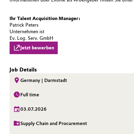
Oil & Gas, Petrochemicals
Ihr Talent Acquisition Manager:
Patrick Peters
Personal Care & Beauty
Unternehmen ist
Ev. Log. Serv. GmbH
Pharma & Biopharma
Jetzt bewerben
Plastics & Rubber
Job Details
Pulp, Paper & Packaging
Germany | Darmstadt
Textiles, Leather & Nonwovens
Full time
03.07.2026
Supply Chain and Procurement