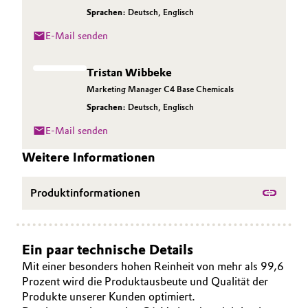
Sprachen:
Deutsch
,
Englisch
Oil & Gas, Petrochemicals
E-Mail senden
Personal Care & Beauty
Tristan Wibbeke
Marketing Manager C4 Base Chemicals
Pharma & Biopharma
Sprachen:
Deutsch
,
Englisch
Plastics & Rubber
E-Mail senden
Weitere Informationen
Pulp, Paper & Packaging
Produktinformationen
Textiles, Leather & Nonwovens
Ein paar technische Details
Mit einer besonders hohen Reinheit von mehr als 99,6
Prozent wird die Produktausbeute und Qualität der
Produkte unserer Kunden optimiert.