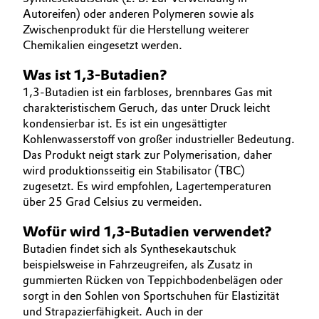
UNSER GESCHÄFT
BVB Partnerschaft
Autoreifen) oder anderen Polymeren sowie als
Automotive & Transportation
Zwischenprodukt für die Herstellung weiterer
INNOVATION
Geschichte
Chemikalien eingesetzt werden.
NACHHALTIGKEIT
Battery
Struktur & Organisation
Was ist 1,3-Butadien?
SERVICES
1,3-Butadien ist ein farbloses, brennbares Gas mit
Building, Construction & Infrastructure
Vorstand
charakteristischem Geruch, das unter Druck leicht
kondensierbar ist. Es ist ein ungesättigter
Catalysts
Aufsichtsrat
Kohlenwasserstoff von großer industrieller Bedeutung.
Das Produkt neigt stark zur Polymerisation, daher
Struktur
Chemical Industry
wird produktionsseitig ein Stabilisator (TBC)
zugesetzt. Es wird empfohlen, Lagertemperaturen
Business Lines
Circular Economy
über 25 Grad Celsius zu vermeiden.
Weltweite Standorte
Wofür wird 1,3-Butadien verwendet?
Coatings, Paints & Printing
Butadien findet sich als Synthesekautschuk
ESHQ
beispielsweise in Fahrzeugreifen, als Zusatz in
Composites
Einkauf
gummierten Rücken von Teppichbodenbelägen oder
sorgt in den Sohlen von Sportschuhen für Elastizität
Consumer Goods & Lifestyle
Governance & Compliance
und Strapazierfähigkeit. Auch in der