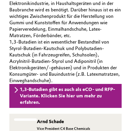
Elektronikindustrie, in Haushaltsgeräten und in der
Allgemeine Verkaufs- und Lieferbedingungen
Electronics & Telecommunications
Baubranche wird es benötigt. Darüber hinaus ist es ein
(AVB)
wichtiges Zwischenprodukt für die Herstellung von
Gummi und Kunststoffen für Anwendungen wie
Energy, Environment & Utilities
Papierveredelung, Einmalhandschuhe, Latex-
Matratzen, Förderbänder, etc.
Food & Beverage
1,3-Butadien ist ein wesentlicher Bestandteil von
Business Lines
Styrol-Butadien-Kautschuk und Polybutadien-
Green Hydrogen
Kautschuk (in Fahrzeugreifen, Schuhsolen),
Karriere
Acrylnitril-Butadien-Styrol und Adiponitril (in
Elektronikgeräten/-gehäusen) und in Produkten der
Home Care & Cleaning
Investor Relations
Konsumgüter- und Bauindustrie (z.B. Latexmatratzen,
Einweghandschuhe).
Medien
Industrial Manufacturing & Machinery
1,3-Butadien gibt es auch als eCO- und RFP-
Variante. Klicken Sie hier um mehr zu
Lubricants & Lubricant Additives
erfahren.
Medical Devices
Arnd Schade
Metals & Mining
Vice President C4 Base Chemicals