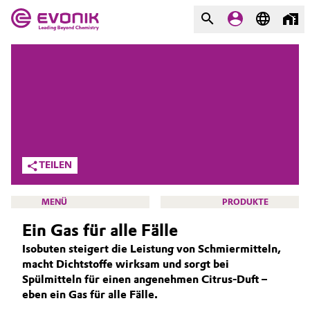
MÄRKTE
MÄRKTE
UNTERNEHMEN
UNTERNEHMEN
Market
Evonik - Leading Beyond
Chemistry
Additive Manufacturing
TEILEN
Was uns antreibt
Adhesives & Sealants
MENÜ
PRODUKTE
Über Evonik
Ein Gas für alle Fälle
Aerospace
We go beyond
Isobuten steigert die Leistung von Schmiermitteln,
Agriculture
macht Dichtstoffe wirksam und sorgt bei
Innovation
OXENO
Spülmitteln für einen angenehmen Citrus-Duft –
Purpose
eben ein Gas für alle Fälle.
Animal Nutrition & Health
ÜBER UNS