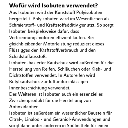
UNSER GESCHÄFT
Wofür wird Isobuten verwendet?
BVB Partnerschaft
Automotive & Transportation
Aus Isobuten wird der Kunststoff Polyisobuten
INNOVATION
Geschichte
hergestellt. Polyisobuten wird im Wesentlichen als
NACHHALTIGKEIT
Battery
Schmierstoff- und Kraftstoffadditiv genutzt. So sorgt
Struktur & Organisation
SERVICES
Isobuten beispielsweise dafür, dass
Building, Construction & Infrastructure
Verbrennungsmotoren effizient laufen. Bei
Vorstand
gleichbleibender Motorleistung reduziert dieses
Flüssiggas den Kraftstoffverbrauch und den
Catalysts
Aufsichtsrat
Schadstoffausstoß.
Isobuten-basierter Kautschuk wird außerdem für die
Struktur
Chemical Industry
Herstellung von Reifen, Schläuchen oder Kleb- und
Dichtstoffen verwendet. In Autoreifen wird
Business Lines
Circular Economy
Butylkautschuk zur luftundurchlässigen
Innenbeschichtung verwendet.
Weltweite Standorte
Des Weiteren ist Isobuten auch ein essenzielles
Coatings, Paints & Printing
ESHQ
Zwischenprodukt für die Herstellung von
Antioxidantien.
Composites
Einkauf
Isobuten ist außerdem ein wesentlicher Baustein für
Citral-, Linalool- und Geraniol-Anwendungen und
Consumer Goods & Lifestyle
Governance & Compliance
sorgt dann unter anderem in Spülmitteln für einen