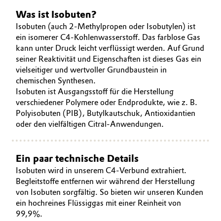
Was ist Isobuten?
Oil & Gas, Petrochemicals
Isobuten (auch 2-Methylpropen oder Isobutylen) ist
ein isomerer C4-Kohlenwasserstoff. Das farblose Gas
Personal Care & Beauty
kann unter Druck leicht verflüssigt werden. Auf Grund
seiner Reaktivität und Eigenschaften ist dieses Gas ein
Pharma & Biopharma
vielseitiger und wertvoller Grundbaustein in
chemischen Synthesen.
Plastics & Rubber
Isobuten ist Ausgangsstoff für die Herstellung
verschiedener Polymere oder Endprodukte, wie z. B.
Polyisobuten (PIB), Butylkautschuk, Antioxidantien
Pulp, Paper & Packaging
oder den vielfältigen Citral-Anwendungen.
Textiles, Leather & Nonwovens
Ein paar technische Details
Isobuten wird in unserem C4-Verbund extrahiert.
Begleitstoffe entfernen wir während der Herstellung
von Isobuten sorgfältig. So bieten wir unseren Kunden
ein hochreines Flüssiggas mit einer Reinheit von
99,9%.