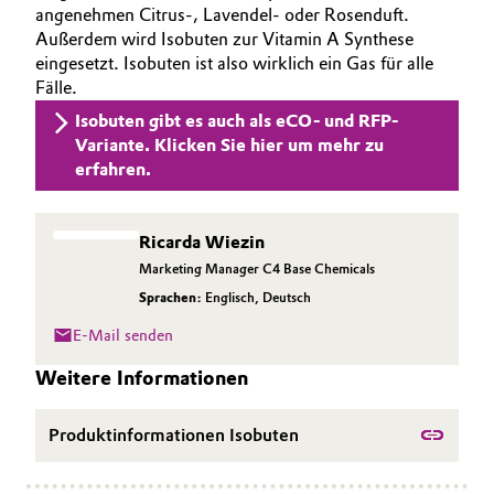
angenehmen Citrus-, Lavendel- oder Rosenduft.
Allgemeine Verkaufs- und Lieferbedingungen
Electronics & Telecommunications
Außerdem wird Isobuten zur Vitamin A Synthese
(AVB)
eingesetzt. Isobuten ist also wirklich ein Gas für alle
Fälle.
Energy, Environment & Utilities
Isobuten gibt es auch als eCO- und RFP-
Variante. Klicken Sie hier um mehr zu
Food & Beverage
erfahren.
Business Lines
Green Hydrogen
Karriere
Ricarda Wiezin
Home Care & Cleaning
Investor Relations
Marketing Manager C4 Base Chemicals
Sprachen:
Englisch
,
Deutsch
Medien
Industrial Manufacturing & Machinery
E-Mail senden
Lubricants & Lubricant Additives
Weitere Informationen
Medical Devices
Produktinformationen Isobuten
Metals & Mining