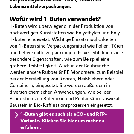
UNSER GESCHÄFT
BVB Partnerschaft
Lebensmittelverpackungen.
Automotive & Transportation
INNOVATION
Wofür wird 1-Buten verwendet?
Geschichte
NACHHALTIGKEIT
Battery
1-Buten wird überwiegend in der Produktion von
Struktur & Organisation
SERVICES
hochwertigen Kunststoffen wie Polyethylen und Poly-
Building, Construction & Infrastructure
1-buten eingesetzt. Wichtige Einsatzmöglichkeiten
Vorstand
von 1-Buten sind Verpackungsmittel wie Folien, Tüten
und Lebensmittelverpackungen. Es verleiht ihnen viele
Catalysts
Aufsichtsrat
besondere Eigenschaften, wie zum Beispiel eine
größere Reißfestigkeit. Auch in der Baubranche
Struktur
Chemical Industry
werden unsere Rubber & PE Monomere, zum Beispiel
bei der Herstellung von Rohren, Heißklebern oder
Business Lines
Circular Economy
Containern, eingesetzt. Sie werden außerdem in
diversen chemischen Anwendungen, wie bei der
Weltweite Standorte
Produktion von Butenoxid und Pentansäure sowie als
Coatings, Paints & Printing
ESHQ
Baustein in Bio-Raffinationsprozessen eingesetzt.
Composites
1-Buten gibt es auch als eCO- und RFP-
Einkauf
Variante. Klicken Sie hier um mehr zu
erfahren.
Consumer Goods & Lifestyle
Governance & Compliance