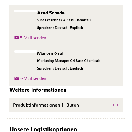
Allgemeine Verkaufs- und Lieferbedingungen
Electronics & Telecommunications
Arnd Schade
(AVB)
Vice President C4 Base Chemicals
Energy, Environment & Utilities
Sprachen:
Deutsch
,
Englisch
E-Mail senden
Food & Beverage
Business Lines
Marvin Graf
Green Hydrogen
Karriere
Marketing Manager C4 Base Chemicals
Home Care & Cleaning
Sprachen:
Deutsch
,
Englisch
Investor Relations
E-Mail senden
Medien
Industrial Manufacturing & Machinery
Weitere Informationen
Lubricants & Lubricant Additives
Produktinformationen 1-Buten
Medical Devices
Metals & Mining
Unsere Logistikoptionen