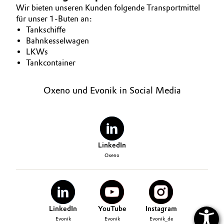
Wir bieten unseren Kunden folgende Transportmittel
Oil & Gas, Petrochemicals
für unser 1-Buten an:
Tankschiffe
Bahnkesselwagen
Personal Care & Beauty
LKWs
Tankcontainer
Pharma & Biopharma
Oxeno und Evonik in Social Media
Plastics & Rubber
Pulp, Paper & Packaging
Textiles, Leather & Nonwovens
LinkedIn
Oxeno
LinkedIn
YouTube
Instagram
Evonik
Evonik
Evonik_de