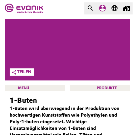
MÄRKTE
MÄRKTE
UNTERNEHMEN
UNTERNEHMEN
Market
Evonik - Leading Beyond
Chemistry
Additive Manufacturing
TEILEN
Was uns antreibt
Adhesives & Sealants
MENÜ
PRODUKTE
Über Evonik
1-Buten
Aerospace
We go beyond
1-Buten wird überwiegend in der Produktion von
Agriculture
hochwertigen Kunststoffen wie Polyethylen und
Innovation
OXENO
Poly-1-buten eingesetzt. Wichtige
Purpose
Einsatzmöglichkeiten von 1-Buten sind
Animal Nutrition & Health
ÜBER UNS
Verpackungsmittel wie Folien, Tüten und