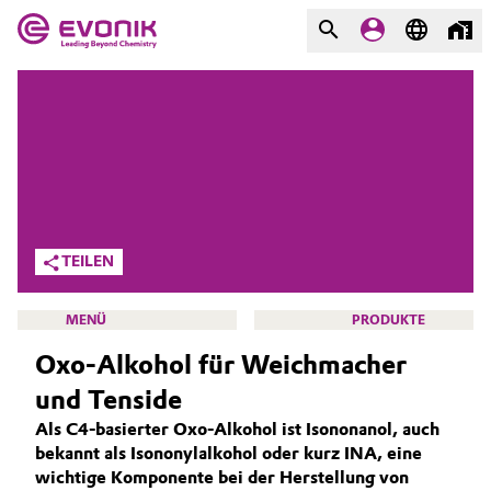
MÄRKTE
MÄRKTE
UNTERNEHMEN
UNTERNEHMEN
Market
Evonik - Leading Beyond
Chemistry
Additive Manufacturing
TEILEN
Was uns antreibt
Adhesives & Sealants
MENÜ
PRODUKTE
Über Evonik
Oxo-Alkohol für Weichmacher
Aerospace
We go beyond
und Tenside
Agriculture
Innovation
Als C4-basierter Oxo-Alkohol ist Isononanol, auch
OXENO
bekannt als Isononylalkohol oder kurz INA, eine
Purpose
Animal Nutrition & Health
ÜBER UNS
wichtige Komponente bei der Herstellung von