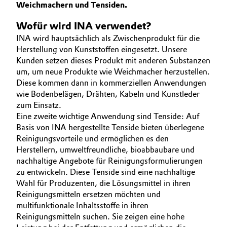
Weichmachern und Tensiden.
UNSER GESCHÄFT
BVB Partnerschaft
Automotive & Transportation
INNOVATION
Wofür wird INA verwendet?
Geschichte
INA wird hauptsächlich als Zwischenprodukt für die
NACHHALTIGKEIT
Battery
Struktur & Organisation
Herstellung von Kunststoffen eingesetzt. Unsere
SERVICES
Kunden setzen dieses Produkt mit anderen Substanzen
Building, Construction & Infrastructure
Vorstand
um, um neue Produkte wie Weichmacher herzustellen.
Diese kommen dann in kommerziellen Anwendungen
Catalysts
Aufsichtsrat
wie Bodenbelägen, Drähten, Kabeln und Kunstleder
zum Einsatz.
Struktur
Eine zweite wichtige Anwendung sind Tenside: Auf
Chemical Industry
Basis von INA hergestellte Tenside bieten überlegene
Business Lines
Reinigungsvorteile und ermöglichen es den
Circular Economy
Herstellern, umweltfreundliche, bioabbaubare und
Weltweite Standorte
nachhaltige Angebote für Reinigungsformulierungen
Coatings, Paints & Printing
zu entwickeln. Diese Tenside sind eine nachhaltige
ESHQ
Wahl für Produzenten, die Lösungsmittel in ihren
Composites
Reinigungsmitteln ersetzen möchten und
Einkauf
multifunktionale Inhaltsstoffe in ihren
Reinigungsmitteln suchen. Sie zeigen eine hohe
Consumer Goods & Lifestyle
Governance & Compliance