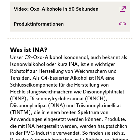
Video: Oxo-Alkohole in 60 Sekunden
Oil & Gas, Petrochemicals
Produktinformationen
Personal Care & Beauty
Pharma & Biopharma
Was ist INA?
Unser C9-Oxo-Alkohol Isononanol, auch bekannt als
Plastics & Rubber
Isononylalkohol oder kurz INA, ist ein wichtiger
Rohstoff zur Herstellung von Weichmachern und
Pulp, Paper & Packaging
Tensiden. Als C4-basierter Alkohol ist INA eine
Schlüsselkomponente für die Herstellung von
Textiles, Leather & Nonwovens
Hochleistungsweichmachern wie Diisononylphthalat
(DINP), Diisononylcyclohexanoat (DINCH),
Diisononyladipat (DINA) und Triisononyltrimellitat
(TINTM), die in einem breiten Spektrum von
Anwendungen eingesetzt werden können. Produkte,
die mit INA hergestellt werden, werden hauptsächlich
in der PVC-Industrie verwendet. So finden sie sich z.
B. in der Automobilindustrie, in Fußböden, in Drähten