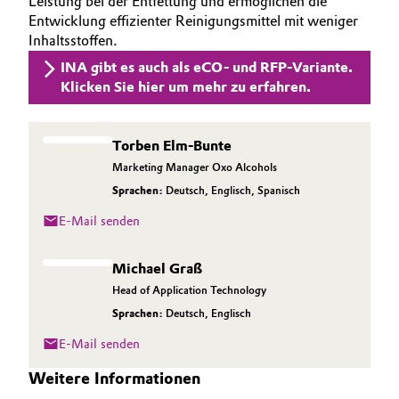
Leistung bei der Entfettung und ermöglichen die
Entwicklung effizienter Reinigungsmittel mit weniger
Allgemeine Verkaufs- und Lieferbedingungen
Electronics & Telecommunications
Inhaltsstoffen.
(AVB)
INA gibt es auch als eCO- und RFP-Variante.
Energy, Environment & Utilities
Klicken Sie hier um mehr zu erfahren.
Food & Beverage
Business Lines
Torben Elm-Bunte
Green Hydrogen
Marketing Manager Oxo Alcohols
Karriere
Sprachen:
Deutsch
,
Englisch
,
Spanisch
Home Care & Cleaning
Investor Relations
E-Mail senden
Medien
Industrial Manufacturing & Machinery
Michael Graß
Head of Application Technology
Lubricants & Lubricant Additives
Sprachen:
Deutsch
,
Englisch
Medical Devices
E-Mail senden
Weitere Informationen
Metals & Mining