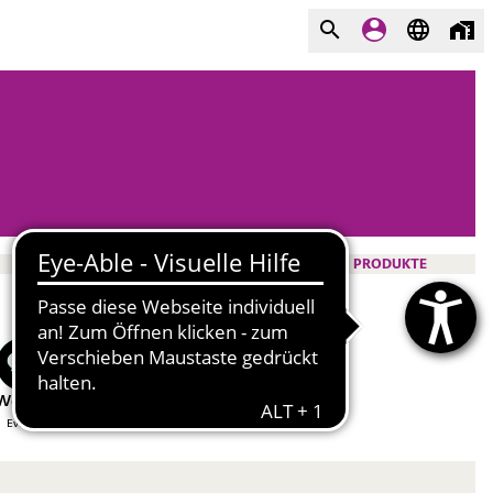
PRODUKTE
WeChat
Evonik