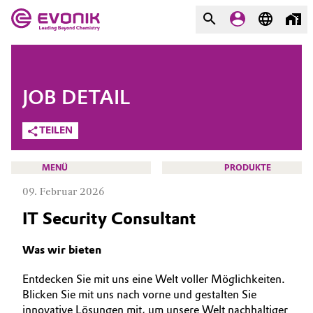
MÄRKTE
MÄRKTE
UNTERNEHMEN
JOB DETAIL
UNTERNEHMEN
Market
Evonik - Leading Beyond
TEILEN
Chemistry
Additive Manufacturing
MENÜ
PRODUKTE
Was uns antreibt
09. Februar 2026
Adhesives & Sealants
Über Evonik
IT Security Consultant
Aerospace
We go beyond
KARRIERE
Was wir bieten
JOBSUCHE
Agriculture
Innovation
Entdecken Sie mit uns eine Welt voller Möglichkeiten.
MÖGLICHKEITEN
Blicken Sie mit uns nach vorne und gestalten Sie
Purpose
Animal Nutrition & Health
WARUM EVONIK
innovative Lösungen mit, um unsere Welt nachhaltiger