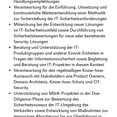
Handlungsempfehlungen
Verantwortung für die Einführung, Umsetzung und
Oil & Gas, Petrochemicals
kontinuierliche Weiterentwicklung einer Methodik
zur Sicherstellung der IT-Sicherheitsanforderungen
Personal Care & Beauty
Mitwirkung bei der Entwicklung neuer Lösungen
im IT-Sicherheitsumfeld sowie Durchführung von
Pharma & Biopharma
Sicherheitsbewertungen für neue oder bestehende
Security-Lösungen
Beratung und Unterstützung der IT-
Plastics & Rubber
Produktgruppen und anderer Evonik-Einheiten in
Fragen der Informationssicherheit sowie Begleitung
Pulp, Paper & Packaging
und Beratung von IT-Projekten in diesem Kontext
Verantwortung für den regelmäßigen Know-how-
Textiles, Leather & Nonwovens
Austausch mit Stakeholdern wie Product Ownern,
Domain Architects, Know-how-Schutz und OT-
Security
Unterstützung von M&A-Projekten in der Due-
Diligence-Phase zur Bewertung des
Sicherheitsniveaus der IT-Umgebung des
Verkäufers sowie Entwicklung von Maßnahmen zur
temporären Absicherung bis zur Überführung in