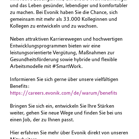
und das Leben gesünder, lebendiger und komfortabler
BVB Partnerschaft
AUSBILDUNG
Automotive & Transportation
zu machen. Bei Evonik haben Sie die Chance, sich
BEWERBUNG
Geschichte
gemeinsam mit mehr als 33.000 Kolleginnen und
Battery
Kollegen zu entwickeln und zu wachsen.
INTERNATIONALE ARBEITSKULTUR
Struktur & Organisation
Neben attraktiven Karrierewegen und hochwertigen
Building, Construction & Infrastructure
Vorstand
Entwicklungsprogrammen bieten wir eine
leistungsorientierte Vergütung, Maßnahmen zur
Catalysts
Aufsichtsrat
Gesundheitsförderung sowie hybride und flexible
Arbeitsmodelle mit #SmartWork.
Struktur
Chemical Industry
Informieren Sie sich gerne über unsere vielfältigen
Business Lines
Benefits:
Circular Economy
https://careers.evonik.com/de/warum/benefits
Weltweite Standorte
Coatings, Paints & Printing
Bringen Sie sich ein, entwickeln Sie Ihre Stärken
ESHQ
weiter, gehen Sie neue Wege und finden Sie bei uns
Composites
einen Job, der zu Ihnen passt.
Einkauf
Hier erfahren Sie mehr über Evonik direkt von unseren
Consumer Goods & Lifestyle
Governance & Compliance