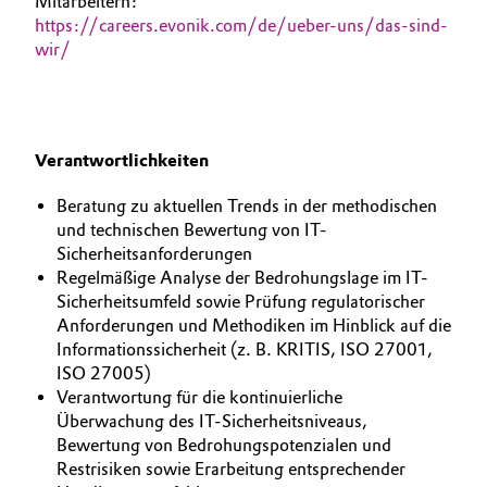
Mitarbeitern:
https://careers.evonik.com/de/ueber-uns/das-sind-
Allgemeine Verkaufs- und Lieferbedingungen
Electronics & Telecommunications
wir/
(AVB)
Energy, Environment & Utilities
Food & Beverage
Verantwortlichkeiten
Business Lines
Green Hydrogen
Beratung zu aktuellen Trends in der methodischen
Karriere
und technischen Bewertung von IT-
Home Care & Cleaning
Sicherheitsanforderungen
Investor Relations
Regelmäßige Analyse der Bedrohungslage im IT-
Sicherheitsumfeld sowie Prüfung regulatorischer
Medien
Industrial Manufacturing & Machinery
Anforderungen und Methodiken im Hinblick auf die
Informationssicherheit (z. B. KRITIS, ISO 27001,
Lubricants & Lubricant Additives
ISO 27005)
Verantwortung für die kontinuierliche
Medical Devices
Überwachung des IT-Sicherheitsniveaus,
Bewertung von Bedrohungspotenzialen und
Restrisiken sowie Erarbeitung entsprechender
Metals & Mining