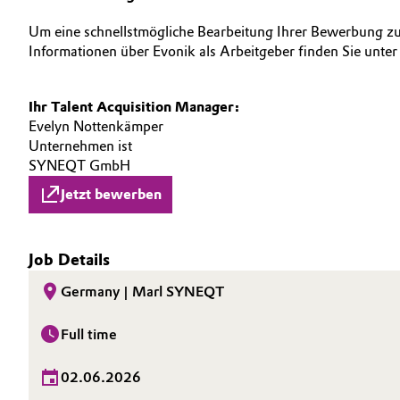
Oil & Gas, Petrochemicals
Um eine schnellstmögliche Bearbeitung Ihrer Bewerbung zu
Informationen über Evonik als Arbeitgeber finden Sie unte
Personal Care & Beauty
Ihr Talent Acquisition Manager:
Pharma & Biopharma
Evelyn Nottenkämper
Unternehmen ist
Plastics & Rubber
SYNEQT GmbH
Jetzt bewerben
Pulp, Paper & Packaging
Textiles, Leather & Nonwovens
Job Details
Germany | Marl SYNEQT
Full time
02.06.2026