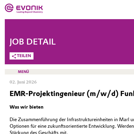
MÄRKTE
MÄRKTE
UNTERNEHMEN
JOB DETAIL
UNTERNEHMEN
Market
Evonik - Leading Beyond Chemistry
TEILEN
Was uns antreibt
Additive Manufacturing
MENÜ
Über Evonik
02. Juni 2026
Adhesives & Sealants
EMR-Projektingenieur (m/w/d) Funkt
We go beyond
Aerospace
KARRIERE
Innovation
Was wir bieten
JOBSUCHE
Agriculture
Purpose
Die Zusammenführung der Infrastruktureinheiten in Marl 
MÖGLICHKEITEN
Optionen für eine zukunftsorientierte Entwicklung. Werden 
Animal Nutrition & Health
BVB Partnerschaft
WARUM EVONIK
Stärkung des Geschäfts mit.