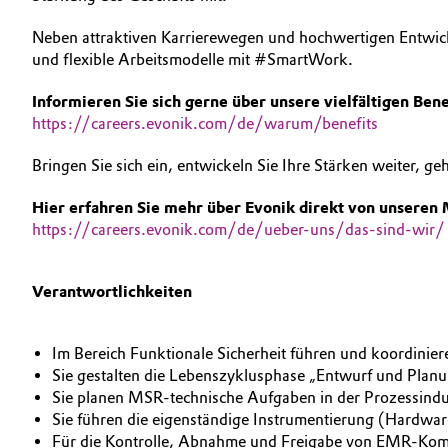
AUSBILDUNG
Geschichte
Automotive & Transportation
Neben attraktiven Karrierewegen und hochwertigen Entwic
BEWERBUNG
und flexible Arbeitsmodelle mit #SmartWork.
Struktur & Organisation
Battery
INTERNATIONALE ARBEITSKULTUR
Informieren Sie sich gerne über unsere vielfältigen Bene
Vorstand
https://careers.evonik.com/de/warum/benefits
Building, Construction & Infrastructure
Aufsichtsrat
Bringen Sie sich ein, entwickeln Sie Ihre Stärken weiter, g
Catalysts
Struktur
Hier erfahren Sie mehr über Evonik direkt von unseren 
https://careers.evonik.com/de/ueber-uns/das-sind-wir/
Chemical Industry
Business Lines
Weltweite Standorte
Circular Economy
Verantwortlichkeiten
ESHQ
Coatings, Paints & Printing
Im Bereich Funktionale Sicherheit führen und koordinie
Einkauf
Sie gestalten die Lebenszyklusphase „Entwurf und Planu
Composites
Sie planen MSR-technische Aufgaben in der Prozessindu
Governance & Compliance
Sie führen die eigenständige Instrumentierung (Hardw
Consumer Goods & Lifestyle
Für die Kontrolle, Abnahme und Freigabe von EMR-Komp
Allgemeine Verkaufs- und Lieferbedingungen (AVB)