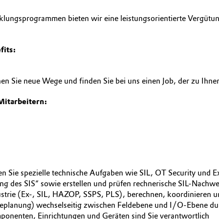
klungsprogrammen bieten wir eine leistungsorientierte Vergüt
fits:
ehen Sie neue Wege und finden Sie bei uns einen Job, der zu Ihne
Mitarbeitern:
ren Sie spezielle technische Aufgaben wie SIL, OT Security und
ng des SIS“ sowie erstellen und prüfen rechnerische SIL-Nachw
strie (Ex-, SIL, HAZOP, SSPS, PLS), berechnen, koordinieren 
areplanung) wechselseitig zwischen Feldebene und I/O-Ebene d
onenten, Einrichtungen und Geräten sind Sie verantwortlich