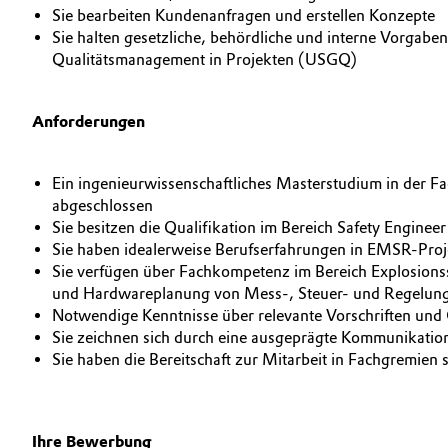
Sie bearbeiten Kundenanfragen und erstellen Konzepte
Electronics & Telecommunications
Sie halten gesetzliche, behördliche und interne Vorgabe
Qualitätsmanagement in Projekten (USGQ)
Energy, Environment & Utilities
Business Lines
Anforderungen
Food & Beverage
Karriere
Green Hydrogen
Ein ingenieurwissenschaftliches Masterstudium in der Fa
Investor Relations
abgeschlossen
Medien
Sie besitzen die Qualifikation im Bereich Safety Enginee
Home Care & Cleaning
Sie haben idealerweise Berufserfahrungen in EMSR-Proj
Sie verfügen über Fachkompetenz im Bereich Explosio
Industrial Manufacturing & Machinery
und Hardwareplanung von Mess-, Steuer- und Regelung
Notwendige Kenntnisse über relevante Vorschriften un
Lubricants & Lubricant Additives
Sie zeichnen sich durch eine ausgeprägte Kommunikation
Sie haben die Bereitschaft zur Mitarbeit in Fachgremien 
Medical Devices
Metals & Mining
Ihre Bewerbung