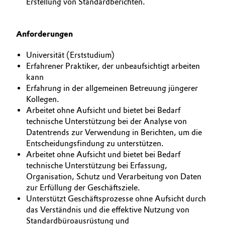
Erstellung von Standardberichten.
Oil & Gas, Petrochemicals
Anforderungen
Personal Care & Beauty
Universität (Erststudium)
Erfahrener Praktiker, der unbeaufsichtigt arbeiten
Pharma & Biopharma
kann
Erfahrung in der allgemeinen Betreuung jüngerer
Plastics & Rubber
Kollegen.
Arbeitet ohne Aufsicht und bietet bei Bedarf
Pulp, Paper & Packaging
technische Unterstützung bei der Analyse von
Datentrends zur Verwendung in Berichten, um die
Textiles, Leather & Nonwovens
Entscheidungsfindung zu unterstützen.
Arbeitet ohne Aufsicht und bietet bei Bedarf
technische Unterstützung bei Erfassung,
Organisation, Schutz und Verarbeitung von Daten
zur Erfüllung der Geschäftsziele.
Unterstützt Geschäftsprozesse ohne Aufsicht durch
das Verständnis und die effektive Nutzung von
Standardbüroausrüstung und