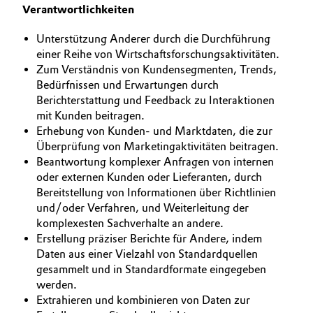
Verantwortlichkeiten
Allgemeine Verkaufs- und Lieferbedingungen
Electronics & Telecommunications
(AVB)
Unterstützung Anderer durch die Durchführung
einer Reihe von Wirtschaftsforschungsaktivitäten.
Energy, Environment & Utilities
Zum Verständnis von Kundensegmenten, Trends,
Bedürfnissen und Erwartungen durch
Food & Beverage
Berichterstattung und Feedback zu Interaktionen
Business Lines
mit Kunden beitragen.
Green Hydrogen
Erhebung von Kunden- und Marktdaten, die zur
Karriere
Überprüfung von Marketingaktivitäten beitragen.
Beantwortung komplexer Anfragen von internen
Home Care & Cleaning
Investor Relations
oder externen Kunden oder Lieferanten, durch
Bereitstellung von Informationen über Richtlinien
Medien
Industrial Manufacturing & Machinery
und/oder Verfahren, und Weiterleitung der
komplexesten Sachverhalte an andere.
Lubricants & Lubricant Additives
Erstellung präziser Berichte für Andere, indem
Daten aus einer Vielzahl von Standardquellen
Medical Devices
gesammelt und in Standardformate eingegeben
werden.
Extrahieren und kombinieren von Daten zur
Metals & Mining