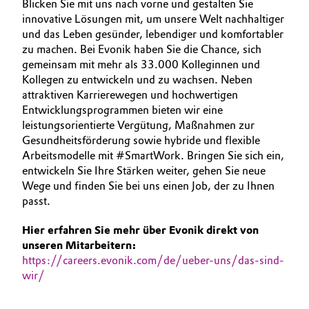
Blicken Sie mit uns nach vorne und gestalten Sie
BVB Partnerschaft
AUSBILDUNG
innovative Lösungen mit, um unsere Welt nachhaltiger
Automotive & Transportation
und das Leben gesünder, lebendiger und komfortabler
BEWERBUNG
Geschichte
zu machen. Bei Evonik haben Sie die Chance, sich
Battery
INTERNATIONALE ARBEITSKULTUR
Struktur & Organisation
gemeinsam mit mehr als 33.000 Kolleginnen und
Kollegen zu entwickeln und zu wachsen. Neben
Building, Construction & Infrastructure
attraktiven Karrierewegen und hochwertigen
Vorstand
Entwicklungsprogrammen bieten wir eine
Catalysts
leistungsorientierte Vergütung, Maßnahmen zur
Aufsichtsrat
Gesundheitsförderung sowie hybride und flexible
Struktur
Arbeitsmodelle mit #SmartWork. Bringen Sie sich ein,
Chemical Industry
entwickeln Sie Ihre Stärken weiter, gehen Sie neue
Business Lines
Wege und finden Sie bei uns einen Job, der zu Ihnen
Circular Economy
passt.
Weltweite Standorte
Coatings, Paints & Printing
Hier erfahren Sie mehr über Evonik direkt von
ESHQ
unseren Mitarbeitern:
https://careers.evonik.com/de/ueber-uns/das-sind-
Composites
Einkauf
wir/
Consumer Goods & Lifestyle
Governance & Compliance