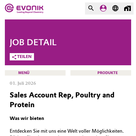
MÄRKTE
MÄRKTE
UNTERNEHMEN
JOB DETAIL
UNTERNEHMEN
Market
Evonik - Leading Beyond
TEILEN
Chemistry
Additive Manufacturing
MENÜ
PRODUKTE
Was uns antreibt
01. Juli 2026
Adhesives & Sealants
Über Evonik
Sales Account Rep, Poultry and
Aerospace
Protein
We go beyond
KARRIERE
JOBSUCHE
Agriculture
Innovation
Was wir bieten
MÖGLICHKEITEN
Purpose
Animal Nutrition & Health
Entdecken Sie mit uns eine Welt voller Möglichkeiten.
WARUM EVONIK