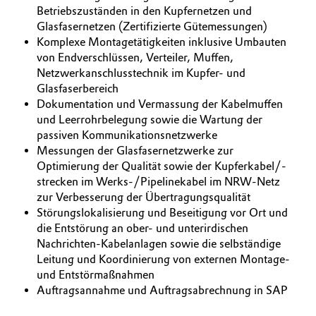
Betriebszuständen in den Kupfernetzen und
Oil & Gas, Petrochemicals
Glasfasernetzen (Zertifizierte Gütemessungen)
Komplexe Montagetätigkeiten inklusive Umbauten
von Endverschlüssen, Verteiler, Muffen,
Personal Care & Beauty
Netzwerkanschlusstechnik im Kupfer- und
Glasfaserbereich
Pharma & Biopharma
Dokumentation und Vermassung der Kabelmuffen
und Leerrohrbelegung sowie die Wartung der
Plastics & Rubber
passiven Kommunikationsnetzwerke
Messungen der Glasfasernetzwerke zur
Pulp, Paper & Packaging
Optimierung der Qualität sowie der Kupferkabel/-
strecken im Werks-/Pipelinekabel im NRW-Netz
zur Verbesserung der Übertragungsqualität
Textiles, Leather & Nonwovens
Störungslokalisierung und Beseitigung vor Ort und
die Entstörung an ober- und unterirdischen
Nachrichten-Kabelanlagen sowie die selbständige
Leitung und Koordinierung von externen Montage-
und Entstörmaßnahmen
Auftragsannahme und Auftragsabrechnung in SAP