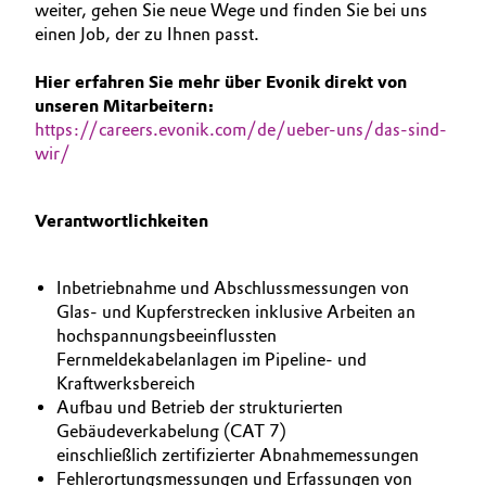
weiter, gehen Sie neue Wege und finden Sie bei uns
Allgemeine Verkaufs- und Lieferbedingungen
einen Job, der zu Ihnen passt.
Electronics & Telecommunications
(AVB)
Hier erfahren Sie mehr über Evonik direkt von
Energy, Environment & Utilities
unseren Mitarbeitern:
https://careers.evonik.com/de/ueber-uns/das-sind-
Food & Beverage
wir/
Business Lines
Green Hydrogen
Karriere
Verantwortlichkeiten
Home Care & Cleaning
Investor Relations
Inbetriebnahme und Abschlussmessungen von
Medien
Industrial Manufacturing & Machinery
Glas- und Kupferstrecken inklusive Arbeiten an
hochspannungsbeeinflussten
Fernmeldekabelanlagen im Pipeline- und
Lubricants & Lubricant Additives
Kraftwerksbereich
Aufbau und Betrieb der strukturierten
Medical Devices
Gebäudeverkabelung (CAT 7)
einschließlich zertifizierter Abnahmemessungen
Metals & Mining
Fehlerortungsmessungen und Erfassungen von