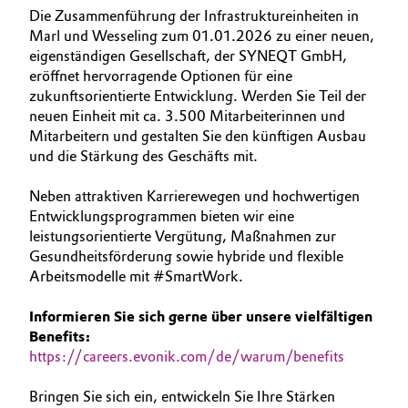
Die Zusammenführung der Infrastruktureinheiten in
BVB Partnerschaft
AUSBILDUNG
Automotive & Transportation
Marl und Wesseling zum 01.01.2026 zu einer neuen,
BEWERBUNG
Geschichte
eigenständigen Gesellschaft, der SYNEQT GmbH,
Battery
eröffnet hervorragende Optionen für eine
INTERNATIONALE ARBEITSKULTUR
Struktur & Organisation
zukunftsorientierte Entwicklung. Werden Sie Teil der
neuen Einheit mit ca. 3.500 Mitarbeiterinnen und
Building, Construction & Infrastructure
Vorstand
Mitarbeitern und gestalten Sie den künftigen Ausbau
und die Stärkung des Geschäfts mit.
Catalysts
Aufsichtsrat
Neben attraktiven Karrierewegen und hochwertigen
Struktur
Chemical Industry
Entwicklungsprogrammen bieten wir eine
leistungsorientierte Vergütung, Maßnahmen zur
Business Lines
Circular Economy
Gesundheitsförderung sowie hybride und flexible
Arbeitsmodelle mit #SmartWork.
Weltweite Standorte
Coatings, Paints & Printing
Informieren Sie sich gerne über unsere vielfältigen
ESHQ
Benefits:
Composites
https://careers.evonik.com/de/warum/benefits
Einkauf
Consumer Goods & Lifestyle
Governance & Compliance
Bringen Sie sich ein, entwickeln Sie Ihre Stärken