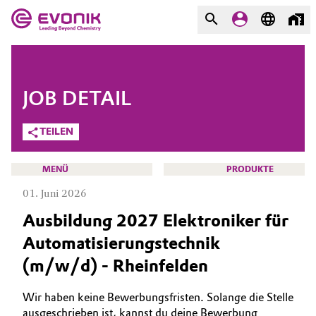
MÄRKTE
MÄRKTE
UNTERNEHMEN
JOB DETAIL
UNTERNEHMEN
Market
Evonik - Leading Beyond
TEILEN
Chemistry
Additive Manufacturing
MENÜ
PRODUKTE
Was uns antreibt
01. Juni 2026
Adhesives & Sealants
Über Evonik
Ausbildung 2027 Elektroniker für
Aerospace
Automatisierungstechnik
We go beyond
KARRIERE
(m/w/d) - Rheinfelden
JOBSUCHE
Agriculture
Innovation
MÖGLICHKEITEN
Wir haben keine Bewerbungsfristen. Solange die Stelle
Purpose
Animal Nutrition & Health
WARUM EVONIK
ausgeschrieben ist, kannst du deine Bewerbung