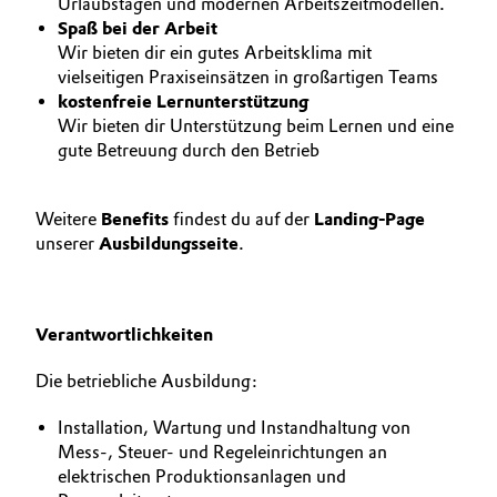
Urlaubstagen und modernen Arbeitszeitmodellen.
Spaß bei der Arbeit
Allgemeine Verkaufs- und Lieferbedingungen
Electronics & Telecommunications
Wir bieten dir ein gutes Arbeitsklima mit
(AVB)
vielseitigen Praxiseinsätzen in großartigen Teams
Energy, Environment & Utilities
kostenfreie Lernunterstützung
Wir bieten dir Unterstützung beim Lernen und eine
Food & Beverage
gute Betreuung durch den Betrieb
Business Lines
Green Hydrogen
Karriere
Weitere
Benefits
findest du auf der
Landing-Page
unserer
Ausbildungsseite
.
Home Care & Cleaning
Investor Relations
Medien
Industrial Manufacturing & Machinery
Verantwortlichkeiten
Lubricants & Lubricant Additives
Die betriebliche Ausbildung:
Medical Devices
Installation, Wartung und Instandhaltung von
Mess-, Steuer- und Regeleinrichtungen an
elektrischen Produktionsanlagen und
Metals & Mining