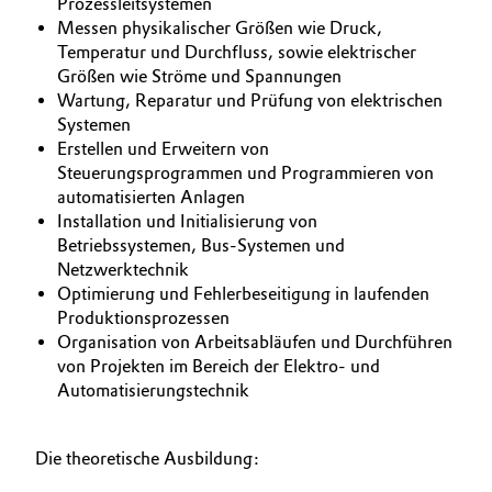
Prozessleitsystemen
Messen physikalischer Größen wie Druck,
Oil & Gas, Petrochemicals
Temperatur und Durchfluss, sowie elektrischer
Größen wie Ströme und Spannungen
Personal Care & Beauty
Wartung, Reparatur und Prüfung von elektrischen
Systemen
Pharma & Biopharma
Erstellen und Erweitern von
Steuerungsprogrammen und Programmieren von
automatisierten Anlagen
Plastics & Rubber
Installation und Initialisierung von
Betriebssystemen, Bus-Systemen und
Pulp, Paper & Packaging
Netzwerktechnik
Optimierung und Fehlerbeseitigung in laufenden
Textiles, Leather & Nonwovens
Produktionsprozessen
Organisation von Arbeitsabläufen und Durchführen
von Projekten im Bereich der Elektro- und
Automatisierungstechnik
Die theoretische Ausbildung: