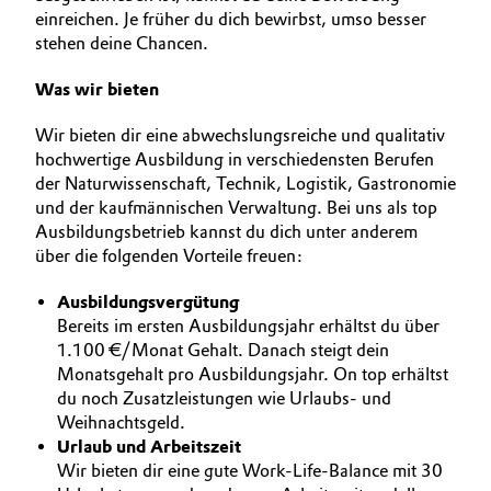
einreichen. Je früher du dich bewirbst, umso besser
BVB Partnerschaft
AUSBILDUNG
Automotive & Transportation
stehen deine Chancen.
BEWERBUNG
Geschichte
Battery
Was wir bieten
INTERNATIONALE ARBEITSKULTUR
Struktur & Organisation
Wir bieten dir eine abwechslungsreiche und qualitativ
Building, Construction & Infrastructure
Vorstand
hochwertige Ausbildung in verschiedensten Berufen
der Naturwissenschaft, Technik, Logistik, Gastronomie
Catalysts
Aufsichtsrat
und der kaufmännischen Verwaltung. Bei uns als top
Ausbildungsbetrieb kannst du dich unter anderem
Struktur
Chemical Industry
über die folgenden Vorteile freuen:
Business Lines
Ausbildungsvergütung
Circular Economy
​Bereits im ersten Ausbildungsjahr erhältst du über
Weltweite Standorte
1.100 €/Monat Gehalt. Danach steigt dein
Coatings, Paints & Printing
Monatsgehalt pro Ausbildungsjahr. On top erhältst
ESHQ
du noch Zusatzleistungen wie Urlaubs- und
Composites
Weihnachtsgeld.
Einkauf
Urlaub und Arbeitszeit
Wir bieten dir eine gute Work-Life-Balance mit 30
Consumer Goods & Lifestyle
Governance & Compliance