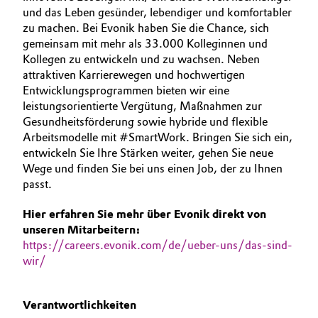
und das Leben gesünder, lebendiger und komfortabler
BVB Partnerschaft
AUSBILDUNG
Automotive & Transportation
zu machen. Bei Evonik haben Sie die Chance, sich
BEWERBUNG
Geschichte
gemeinsam mit mehr als 33.000 Kolleginnen und
Battery
Kollegen zu entwickeln und zu wachsen. Neben
INTERNATIONALE ARBEITSKULTUR
Struktur & Organisation
attraktiven Karrierewegen und hochwertigen
Entwicklungsprogrammen bieten wir eine
Building, Construction & Infrastructure
Vorstand
leistungsorientierte Vergütung, Maßnahmen zur
Gesundheitsförderung sowie hybride und flexible
Catalysts
Aufsichtsrat
Arbeitsmodelle mit #SmartWork. Bringen Sie sich ein,
entwickeln Sie Ihre Stärken weiter, gehen Sie neue
Struktur
Chemical Industry
Wege und finden Sie bei uns einen Job, der zu Ihnen
passt.
Business Lines
Circular Economy
Hier erfahren Sie mehr über Evonik direkt von
Weltweite Standorte
unseren Mitarbeitern:
Coatings, Paints & Printing
https://careers.evonik.com/de/ueber-uns/das-sind-
ESHQ
wir/
Composites
Einkauf
Verantwortlichkeiten
Consumer Goods & Lifestyle
Governance & Compliance