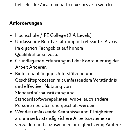
betriebliche Zusammenarbeit verbessern würden.
Oil & Gas, Petrochemicals
Anforderungen
Personal Care & Beauty
Hochschule / FE College (2 A Levels)
Pharma & Biopharma
Umfassende Berufserfahrung mit relevanter Praxis
im eigenen Fachgebiet auf hohem
Plastics & Rubber
Qualifikationsniveau.
Grundlegende Erfahrung mit der Koordinierung der
Arbeit Anderer.
Pulp, Paper & Packaging
Bietet unabhängige Unterstützung von
Geschäftsprozessen mit umfassendem Verständnis
Textiles, Leather & Nonwovens
und effektiver Nutzung von
Standardbüroausrüstung und
Standardsoftwarepaketen, wobei auch andere
Personen beraten und geschult werden.
Wendet umfassende Kenntnisse und Fähigkeiten
an, um selbstständig sichere Arbeitssysteme zu
verwalten und anzuwenden und gleichzeitig Andere