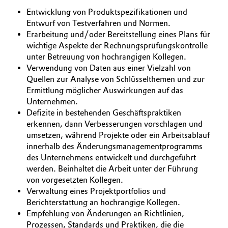
Entwicklung von Produktspezifikationen und
Allgemeine Verkaufs- und Lieferbedingungen
Electronics & Telecommunications
Entwurf von Testverfahren und Normen.
(AVB)
Erarbeitung und/oder Bereitstellung eines Plans für
Energy, Environment & Utilities
wichtige Aspekte der Rechnungsprüfungskontrolle
unter Betreuung von hochrangigen Kollegen.
Food & Beverage
Verwendung von Daten aus einer Vielzahl von
Business Lines
Quellen zur Analyse von Schlüsselthemen und zur
Ermittlung möglicher Auswirkungen auf das
Green Hydrogen
Karriere
Unternehmen.
Defizite in bestehenden Geschäftspraktiken
Home Care & Cleaning
Investor Relations
erkennen, dann Verbesserungen vorschlagen und
umsetzen, während Projekte oder ein Arbeitsablauf
Medien
Industrial Manufacturing & Machinery
innerhalb des Änderungsmanagementprogramms
des Unternehmens entwickelt und durchgeführt
werden. Beinhaltet die Arbeit unter der Führung
Lubricants & Lubricant Additives
von vorgesetzten Kollegen.
Verwaltung eines Projektportfolios und
Medical Devices
Berichterstattung an hochrangige Kollegen.
Empfehlung von Änderungen an Richtlinien,
Metals & Mining
Prozessen, Standards und Praktiken, die die