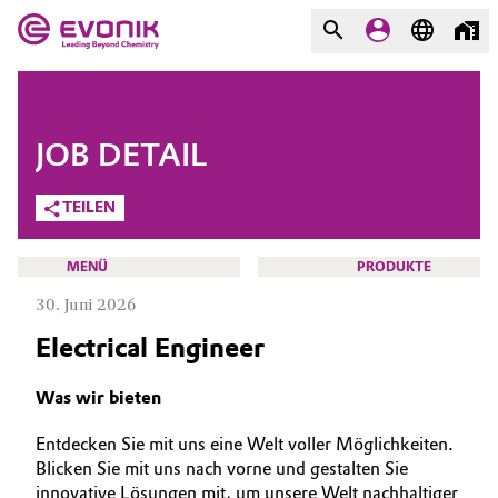
MÄRKTE
MÄRKTE
UNTERNEHMEN
JOB DETAIL
UNTERNEHMEN
Market
Evonik - Leading Beyond
TEILEN
Chemistry
Additive Manufacturing
MENÜ
PRODUKTE
Was uns antreibt
30. Juni 2026
Adhesives & Sealants
Über Evonik
Electrical Engineer
Aerospace
We go beyond
KARRIERE
Was wir bieten
JOBSUCHE
Agriculture
Innovation
Entdecken Sie mit uns eine Welt voller Möglichkeiten.
MÖGLICHKEITEN
Blicken Sie mit uns nach vorne und gestalten Sie
Purpose
Animal Nutrition & Health
WARUM EVONIK
innovative Lösungen mit, um unsere Welt nachhaltiger