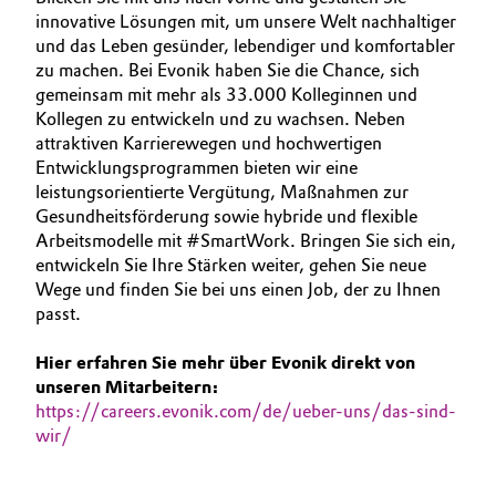
innovative Lösungen mit, um unsere Welt nachhaltiger
Allgemeine Verkaufs- und Lieferbedingungen
Electronics & Telecommunications
und das Leben gesünder, lebendiger und komfortabler
(AVB)
zu machen. Bei Evonik haben Sie die Chance, sich
Energy, Environment & Utilities
gemeinsam mit mehr als 33.000 Kolleginnen und
Kollegen zu entwickeln und zu wachsen. Neben
attraktiven Karrierewegen und hochwertigen
Food & Beverage
Entwicklungsprogrammen bieten wir eine
Business Lines
leistungsorientierte Vergütung, Maßnahmen zur
Green Hydrogen
Gesundheitsförderung sowie hybride und flexible
Karriere
Arbeitsmodelle mit #SmartWork. Bringen Sie sich ein,
Home Care & Cleaning
Investor Relations
entwickeln Sie Ihre Stärken weiter, gehen Sie neue
Wege und finden Sie bei uns einen Job, der zu Ihnen
Medien
Industrial Manufacturing & Machinery
passt.
Hier erfahren Sie mehr über Evonik direkt von
Lubricants & Lubricant Additives
unseren Mitarbeitern:
https://careers.evonik.com/de/ueber-uns/das-sind-
Medical Devices
wir/
Metals & Mining