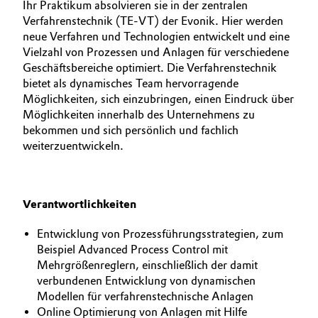
Ihr Praktikum absolvieren sie in der zentralen
Verfahrenstechnik (TE-VT) der Evonik. Hier werden
Oil & Gas, Petrochemicals
neue Verfahren und Technologien entwickelt und eine
Vielzahl von Prozessen und Anlagen für verschiedene
Personal Care & Beauty
Geschäftsbereiche optimiert. Die Verfahrenstechnik
bietet als dynamisches Team hervorragende
Pharma & Biopharma
Möglichkeiten, sich einzubringen, einen Eindruck über
Möglichkeiten innerhalb des Unternehmens zu
bekommen und sich persönlich und fachlich
Plastics & Rubber
weiterzuentwickeln.
Pulp, Paper & Packaging
Textiles, Leather & Nonwovens
Verantwortlichkeiten
Entwicklung von Prozessführungsstrategien, zum
Beispiel Advanced Process Control mit
Mehrgrößenreglern, einschließlich der damit
verbundenen Entwicklung von dynamischen
Modellen für verfahrenstechnische Anlagen
Online Optimierung von Anlagen mit Hilfe