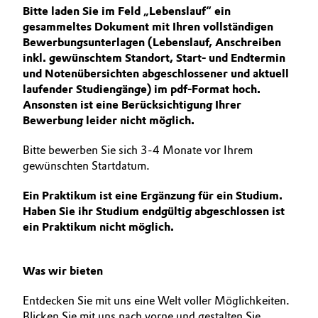
Bitte laden Sie im Feld „Lebenslauf“ ein
BVB Partnerschaft
AUSBILDUNG
Automotive & Transportation
gesammeltes Dokument mit Ihren vollständigen
BEWERBUNG
Bewerbungsunterlagen (Lebenslauf, Anschreiben
Geschichte
Battery
inkl. gewünschtem Standort, Start- und Endtermin
INTERNATIONALE ARBEITSKULTUR
Struktur & Organisation
und Notenübersichten abgeschlossener und aktuell
laufender Studiengänge) im pdf-Format hoch.
Building, Construction & Infrastructure
Vorstand
Ansonsten ist eine Berücksichtigung Ihrer
Bewerbung leider nicht möglich.
Catalysts
Aufsichtsrat
Bitte bewerben Sie sich 3-4 Monate vor Ihrem
Struktur
Chemical Industry
gewünschten Startdatum.
Business Lines
Ein Praktikum ist eine Ergänzung für ein Studium.
Circular Economy
Haben Sie ihr Studium endgültig abgeschlossen ist
Weltweite Standorte
ein Praktikum nicht möglich.
Coatings, Paints & Printing
ESHQ
Composites
Was wir bieten
Einkauf
Entdecken Sie mit uns eine Welt voller Möglichkeiten.
Consumer Goods & Lifestyle
Governance & Compliance
Blicken Sie mit uns nach vorne und gestalten Sie