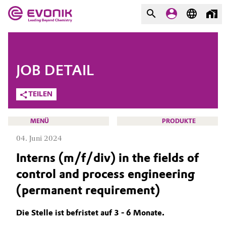
MÄRKTE
MÄRKTE
UNTERNEHMEN
JOB DETAIL
UNTERNEHMEN
Market
Evonik - Leading Beyond
TEILEN
Chemistry
Additive Manufacturing
MENÜ
PRODUKTE
Was uns antreibt
04. Juni 2024
Adhesives & Sealants
Über Evonik
Interns (m/f/div) in the fields of
Aerospace
control and process engineering
We go beyond
KARRIERE
(permanent requirement)
JOBSUCHE
Agriculture
Innovation
MÖGLICHKEITEN
Die Stelle ist befristet auf 3 - 6 Monate.
Purpose
Animal Nutrition & Health
WARUM EVONIK