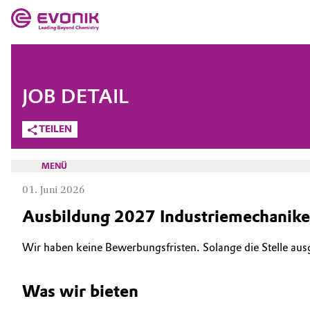
MÄRKTE
MÄRKTE
UNTERNEHMEN
JOB DETAIL
UNTERNEHMEN
Market
Evonik - Leading Beyond Chemistry
TEILEN
Was uns antreibt
Additive Manufacturing
MENÜ
Über Evonik
01. Juni 2026
Adhesives & Sealants
Ausbildung 2027 Industriemechanik
We go beyond
Aerospace
KARRIERE
Innovation
Wir haben keine Bewerbungsfristen. Solange die Stelle aus
JOBSUCHE
Agriculture
Purpose
MÖGLICHKEITEN
Was wir bieten
Animal Nutrition & Health
BVB Partnerschaft
WARUM EVONIK