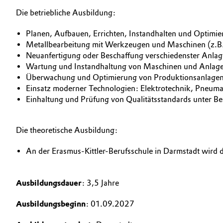
Die betriebliche Ausbildung:
Electronics & Telecommunications
Planen, Aufbauen, Errichten, Instandhalten und Optim
Energy, Environment & Utilities
Metallbearbeitung mit Werkzeugen und Maschinen (z.B
Business Lines
Neuanfertigung oder Beschaffung verschiedenster Anlag
Food & Beverage
Wartung und Instandhaltung von Maschinen und Anla
Karriere
Überwachung und Optimierung von Produktionsanlagen
Einsatz moderner Technologien: Elektrotechnik, Pneuma
Green Hydrogen
Investor Relations
Einhaltung und Prüfung von Qualitätsstandards unter B
Medien
Home Care & Cleaning
Die theoretische Ausbildung:
Industrial Manufacturing & Machinery
An der Erasmus-Kittler-Berufsschule in Darmstadt wird d
Lubricants & Lubricant Additives
Ausbildungsdauer
: 3,5 Jahre
Medical Devices
Ausbildungsbeginn
: 01.09.2027
Metals & Mining