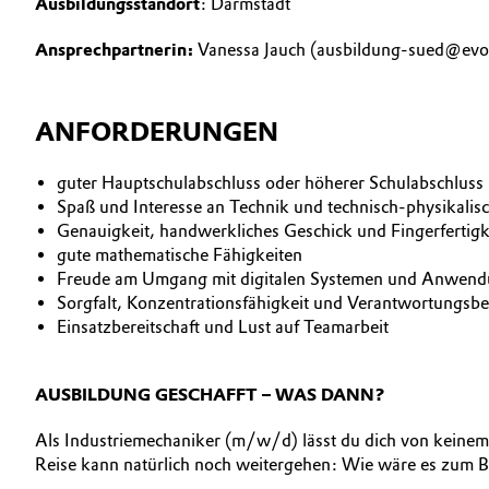
Ausbildungsstandort
: Darmstadt
Oil & Gas, Petrochemicals
Ansprechpartnerin:
Vanessa Jauch (ausbildung-sued@evo
Personal Care & Beauty
ANFORDERUNGEN
Pharma & Biopharma
guter Hauptschulabschluss oder höherer Schulabschluss
Plastics & Rubber
Spaß und Interesse an Technik und technisch-physikalis
Genauigkeit, handwerkliches Geschick und Fingerfertigk
gute mathematische Fähigkeiten
Pulp, Paper & Packaging
Freude am Umgang mit digitalen Systemen und Anwen
Sorgfalt, Konzentrationsfähigkeit und Verantwortungsb
Textiles, Leather & Nonwovens
Einsatzbereitschaft und Lust auf Teamarbeit
AUSBILDUNG GESCHAFFT – WAS DANN?
Als Industriemechaniker (m/w/d) lässt du dich von keinem 
Reise kann natürlich noch weitergehen: Wie wäre es zum B