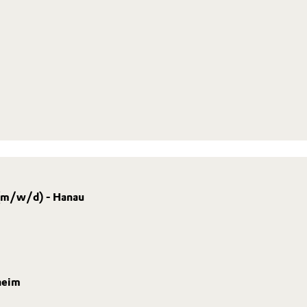
ement (m/w/d) - Hanau
heim