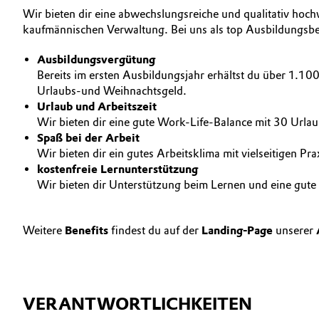
Wir bieten dir eine abwechslungsreiche und qualitativ hoc
AUSBILDUNG
Geschichte
Automotive & Transportation
kaufmännischen Verwaltung. Bei uns als top Ausbildungsbet
BEWERBUNG
Struktur & Organisation
Battery
Ausbildungsvergütung
INTERNATIONALE ARBEITSKULTUR
Bereits im ersten Ausbildungsjahr erhältst du über 1.1
Vorstand
Urlaubs-und Weihnachtsgeld.
Building, Construction & Infrastructure
Urlaub und Arbeitszeit
Aufsichtsrat
Wir bieten dir eine gute Work-Life-Balance mit 30 Url
Catalysts
Struktur
Spaß bei der Arbeit
Wir bieten dir ein gutes Arbeitsklima mit vielseitigen Pr
Chemical Industry
Business Lines
kostenfreie Lernunterstützung
Wir bieten dir Unterstützung beim Lernen und eine gute
Weltweite Standorte
Circular Economy
ESHQ
Weitere
Benefits
findest du auf der
Landing-Page
unserer
Coatings, Paints & Printing
Einkauf
Composites
Governance & Compliance
VERANTWORTLICHKEITEN
Consumer Goods & Lifestyle
Allgemeine Verkaufs- und Lieferbedingungen (AVB)