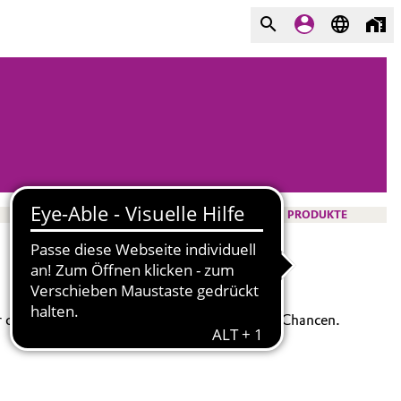
PRODUKTE
er du dich bewirbst, umso besser stehen deine Chancen.