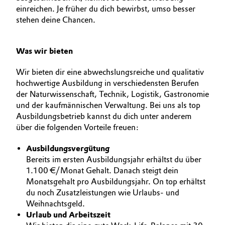
einreichen. Je früher du dich bewirbst, umso besser
BVB Partnerschaft
AUSBILDUNG
Automotive & Transportation
stehen deine Chancen.
BEWERBUNG
Geschichte
Battery
INTERNATIONALE ARBEITSKULTUR
Struktur & Organisation
Was wir bieten
Building, Construction & Infrastructure
Vorstand
Wir bieten dir eine abwechslungsreiche und qualitativ
hochwertige Ausbildung in verschiedensten Berufen
Catalysts
Aufsichtsrat
der Naturwissenschaft, Technik, Logistik, Gastronomie
und der kaufmännischen Verwaltung. Bei uns als top
Struktur
Chemical Industry
Ausbildungsbetrieb kannst du dich unter anderem
über die folgenden Vorteile freuen:
Business Lines
Circular Economy
Ausbildungsvergütung
Weltweite Standorte
Bereits im ersten Ausbildungsjahr erhältst du über
Coatings, Paints & Printing
1.100 €/Monat Gehalt. Danach steigt dein
ESHQ
Monatsgehalt pro Ausbildungsjahr. On top erhältst
Composites
du noch Zusatzleistungen wie Urlaubs- und
Einkauf
Weihnachtsgeld.
Urlaub und Arbeitszeit
Consumer Goods & Lifestyle
Governance & Compliance