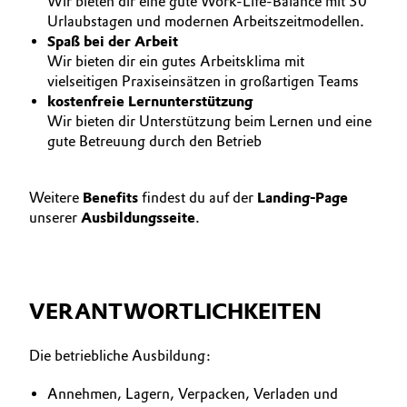
Wir bieten dir eine gute Work-Life-Balance mit 30
Urlaubstagen und modernen Arbeitszeitmodellen.
Allgemeine Verkaufs- und Lieferbedingungen
Electronics & Telecommunications
Spaß bei der Arbeit
(AVB)
Wir bieten dir ein gutes Arbeitsklima mit
Energy, Environment & Utilities
vielseitigen Praxiseinsätzen in großartigen Teams
kostenfreie Lernunterstützung
Food & Beverage
Wir bieten dir Unterstützung beim Lernen und eine
Business Lines
gute Betreuung durch den Betrieb
Green Hydrogen
Karriere
Weitere
Benefits
findest du auf der
Landing-Page
Home Care & Cleaning
Investor Relations
unserer
Ausbildungsseite
.
Medien
Industrial Manufacturing & Machinery
Lubricants & Lubricant Additives
VERANTWORTLICHKEITEN
Medical Devices
Die betriebliche Ausbildung:
Metals & Mining
Annehmen, Lagern, Verpacken, Verladen und