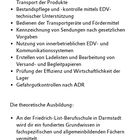
Transport der Produkte
Bestandspflege und -kontrolle mittels EDV-
Oil & Gas, Petrochemicals
technischer Unterstützung
Bedienen der Transportgeräte und Fördermittel
Personal Care & Beauty
Kennzeichnung von Sendungen nach gesetzlichen
Vorgaben
Pharma & Biopharma
Nutzung von innerbetrieblichen EDV- und
Kommunikationssystemen
Erstellen von Ladelisten und Bearbeitung von
Plastics & Rubber
Versand- und Begleitpapieren
Prüfung der Effizienz und Wirtschaftlichkeit der
Pulp, Paper & Packaging
Lager
Gefahrgutkontrollen nach ADR
Textiles, Leather & Nonwovens
Die theoretische Ausbildung:
An der Friedrich-List-Berufsschule in Darmstadt
wird dir ein fundiertes Grundwissen in
fachspezifischen und allgemeinbildenden Fächern
vermittelt.