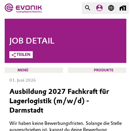
MÄRKTE
MÄRKTE
UNTERNEHMEN
JOB DETAIL
UNTERNEHMEN
Market
Evonik - Leading Beyond
TEILEN
Chemistry
Additive Manufacturing
MENÜ
PRODUKTE
Was uns antreibt
01. Juni 2026
Adhesives & Sealants
Über Evonik
Ausbildung 2027 Fachkraft für
Aerospace
Lagerlogistik (m/w/d) -
We go beyond
KARRIERE
Darmstadt
JOBSUCHE
Agriculture
Innovation
MÖGLICHKEITEN
Wir haben keine Bewerbungsfristen. Solange die Stelle
Purpose
Animal Nutrition & Health
WARUM EVONIK
ausgeschrieben ist, kannst du deine Bewerbung