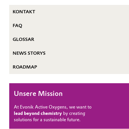
THE POWER BEHIND THE SCENES
Geschichte
Automotive & Transportation
KONTAKT
HIGHLIGHTS
Struktur & Organisation
PRODUKTE & SERVICES
Battery
FAQ
Vorstand
Building, Construction & Infrastructure
GLOSSAR
Aufsichtsrat
Catalysts
NEWS STORYS
Struktur
Chemical Industry
ROADMAP
Business Lines
Weltweite Standorte
Circular Economy
ESHQ
Unsere Mission
Coatings, Paints & Printing
Einkauf
At Evonik Active Oxygens, we want to
Composites
lead beyond chemistry
by creating
Governance & Compliance
solutions for a sustainable future.
Consumer Goods & Lifestyle
Allgemeine Verkaufs- und Lieferbedingungen (AVB)