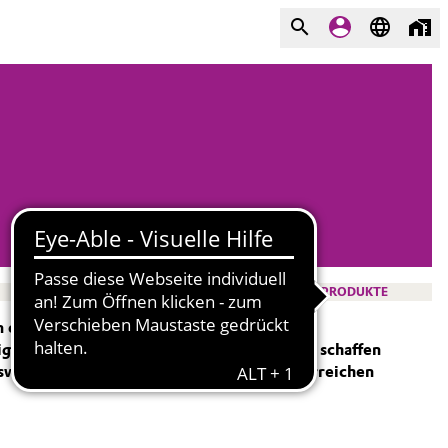
PRODUKTE
 die sich bisher noch niemand gewagt hat.
ge Ressourcen schonen – wenn wir all dies schaffen
nswerte Zukunft für Mensch und Planeten erreichen