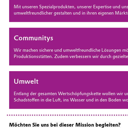
Mit unseren Spezialprodukten, unserer Expertise und uns
Oil & Gas, Petrochemicals
umweltfreundlicher gestalten und in ihren eigenen Mär
Personal Care & Beauty
Communitys
Pharma & Biopharma
Wir machen sichere und umweltfreundliche Lösungen mög
Plastics & Rubber
Produktionsstätten. Zudem verbessern wir durch gezielt
Pulp, Paper & Packaging
Umwelt
Textiles, Leather & Nonwovens
Entlang der gesamten Wertschöpfungskette wollen wir 
Schadstoffen in die Luft, ins Wasser und in den Boden w
Möchten Sie uns bei dieser Mission begleiten?