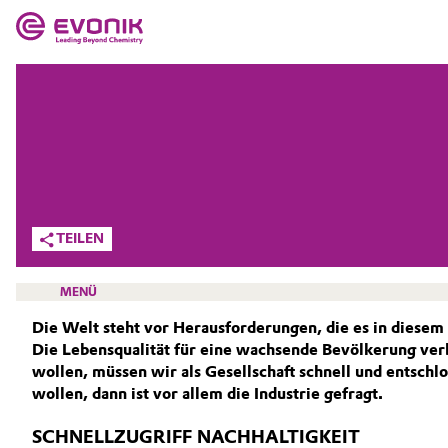
MÄRKTE
MÄRKTE
UNTERNEHMEN
UNTERNEHMEN
Market
Evonik - Leading Beyond Chemistry
Was uns antreibt
Additive Manufacturing
TEILEN
Über Evonik
Adhesives & Sealants
MENÜ
We go beyond
Die Welt steht vor Herausforderungen, die es in diesem
Aerospace
Die Lebensqualität für eine wachsende Bevölkerung ver
Innovation
wollen, müssen wir als Gesellschaft schnell und entsch
Agriculture
Purpose
wollen, dann ist vor allem die Industrie gefragt.
ACTIVE OXYGENS
Animal Nutrition & Health
NACHHALTIGKEIT
BVB Partnerschaft
SCHNELLZUGRIFF NACHHALTIGKEIT