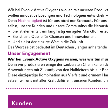
Electronics & Telecommunications
Wir bei Evonik Active Oxygens wollen mit unseren Produkt
wollen innovative Lösungen und Technologien entwickeln 
Energy, Environment & Utilities
Denn
Nachhaltigkeit
ist für uns nicht nur Schmuck. Für un
Business Lines
selbst, unsere Kunden und unsere Communitys die Heraus
Sie ist elementar, um langfristig ein agiler Marktführer z
Food & Beverage
Karriere
Sie ist eine Quelle für Chancen und Innovationen.
Und sie ist der einzige Weg in die Zukunft.
Green Hydrogen
Investor Relations
Das Wort selbst bedeutet im Deutschen „länger anhaltende 
Unser Engagement
Medien
Home Care & Cleaning
Wir bei Evonik Active Oxygens wissen, was wir tun müs
Denn wir produzieren einige der saubersten Chemikalien de
Industrial Manufacturing & Machinery
Anwendungen mit Zukunft, von den Halbleitern bis zur Bode
Diese einzigartige Kombination aus Vielfalt und grünem Han
Lubricants & Lubricant Additives
setzen wir uns mit aller Kraft dafür ein, unseren Kunden,
Medical Devices
Kunden
Metals & Mining