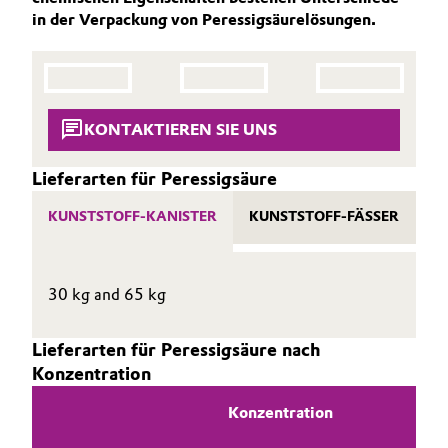
THE POWER BEHIND THE SCENES
BVB Partnerschaft
in der Verpackung von Peressigsäurelösungen.
Automotive & Transportation
HIGHLIGHTS
Geschichte
PRODUKTE & SERVICES
Battery
Struktur & Organisation
KONTAKTIEREN SIE UNS
Building, Construction & Infrastructure
Vorstand
Lieferarten für Peressigsäure
Catalysts
Aufsichtsrat
KUNSTSTOFF-KANISTER
KUNSTSTOFF-FÄSSER
IB
Struktur
Chemical Industry
Business Lines
Circular Economy
30 kg and 65 kg
Weltweite Standorte
Coatings, Paints & Printing
Lieferarten für Peressigsäure nach
ESHQ
Konzentration
Composites
Einkauf
Konzentration
Consumer Goods & Lifestyle
Governance & Compliance