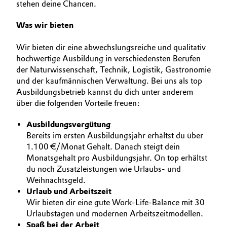
stehen deine Chancen.
Aerospace & Defense
YOUR APPLICATION
Automotive & Transportation
Was wir bieten
GLOBAL WORK CULTURE
Circularity
Battery
Wir bieten dir eine abwechslungsreiche und qualitativ
BVB Partnership
hochwertige Ausbildung in verschiedensten Berufen
Building, Construction & Infrastructure
der Naturwissenschaft, Technik, Logistik, Gastronomie
History
und der kaufmännischen Verwaltung. Bei uns als top
Structure & Organization
Catalysts
Ausbildungsbetrieb kannst du dich unter anderem
über die folgenden Vorteile freuen:
Executive Board
Chemical Industry
Ausbildungsvergütung
Supervisory Board
Bereits im ersten Ausbildungsjahr erhältst du über
Circular Economy
1.100 €/Monat Gehalt. Danach steigt dein
Structure
Monatsgehalt pro Ausbildungsjahr. On top erhältst
Coatings, Paints & Printing
du noch Zusatzleistungen wie Urlaubs- und
Business Lines
Weihnachtsgeld.
Urlaub und Arbeitszeit
Composites
ESHQ
Wir bieten dir eine gute Work-Life-Balance mit 30
Urlaubstagen und modernen Arbeitszeitmodellen.
Consumer Goods & Lifestyle
Procurement
Spaß bei der Arbeit