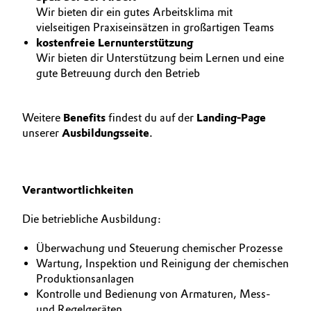
Wir bieten dir ein gutes Arbeitsklima mit
Governance & Compliance
Electronics & Telecommunications
vielseitigen Praxiseinsätzen in großartigen Teams
kostenfreie Lernunterstützung
General Conditions of Sale and Delivery (GTC)
Energy, Environment & Utilities
Wir bieten dir Unterstützung beim Lernen und eine
gute Betreuung durch den Betrieb
Food & Beverage
Weitere
Benefits
findest du auf der
Landing-Page
Business Lines
Green Hydrogen
unserer
Ausbildungsseite
. ​
Career
Home Care & Cleaning
Investor Relations
Verantwortlichkeiten
Industrial Manufacturing & Machinery
Media
Die betriebliche Ausbildung:
Lubricants & Lubricant Additives
Überwachung und Steuerung chemischer Prozesse
Wartung, Inspektion und Reinigung der chemischen
Medical Devices
Produktionsanlagen
Kontrolle und Bedienung von Armaturen, Mess-
Metals & Mining
und Regelgeräten