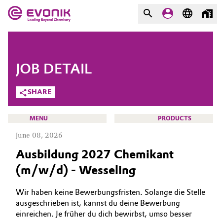
MARKETS
MARKETS
COMPANY
JOB DETAIL
COMPANY
Market
Evonik - Leading Beyond
SHARE
Chemistry
Additive Manufacturing
MENU
PRODUCTS
What drives us
June 08, 2026
Adhesives & Sealants
About Evonik
Ausbildung 2027 Chemikant
Aerospace
(m/w/d) - Wesseling
We go beyond
CAREERS
JOB SEARCH
Agriculture
Purpose
Wir haben keine Bewerbungsfristen. Solange die Stelle
OPPORTUNITIES
ausgeschrieben ist, kannst du deine Bewerbung
Innovation
Animal Nutrition & Health
einreichen. Je früher du dich bewirbst, umso besser
WHY EVONIK