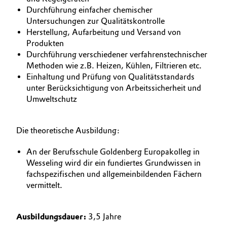
Durchführung einfacher chemischer
Oil & Gas, Petrochemicals
Untersuchungen zur Qualitätskontrolle
Herstellung, Aufarbeitung und Versand von
Personal Care & Beauty
Produkten
Durchführung verschiedener verfahrenstechnischer
Methoden wie z.B. Heizen, Kühlen, Filtrieren etc.
Pharma & Biopharma
Einhaltung und Prüfung von Qualitätsstandards
unter Berücksichtigung von Arbeitssicherheit und
Plastics & Rubber
Umweltschutz
Pulp, Paper & Packaging
Die theoretische Ausbildung:
Textiles, Leather & Nonwovens
An der Berufsschule Goldenberg Europakolleg in
Wesseling wird dir ein fundiertes Grundwissen in
fachspezifischen und allgemeinbildenden Fächern
vermittelt.
Ausbildungsdauer:
3,5 Jahre