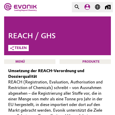
MÄRKTE
MÄRKTE
UNTERNEHMEN
REACH / GHS
UNTERNEHMEN
Market
Evonik - Leading Beyond
TEILEN
Chemistry
Additive Manufacturing
MENÜ
PRODUKTE
Was uns antreibt
Umsetzung der REACH-Verordnung und
Adhesives & Sealants
Dossierqualität
Über Evonik
REACH (Registration, Evaluation, Authorisation and
Aerospace
We go beyond
Restriction of Chemicals) schreibt – von Ausnahmen
HOME
abgesehen – die Registrierung aller Stoffe vor, die in
ÜBER UNS
Agriculture
Innovation
einer Menge von mehr als eine Tonne pro Jahr in der
EU hergestellt, in diese importiert oder dort auf den
INVESTOREN
Purpose
Animal Nutrition & Health
Markt gebracht werden. Evonik unterstützt die Ziele
NACHHALTIGKEIT