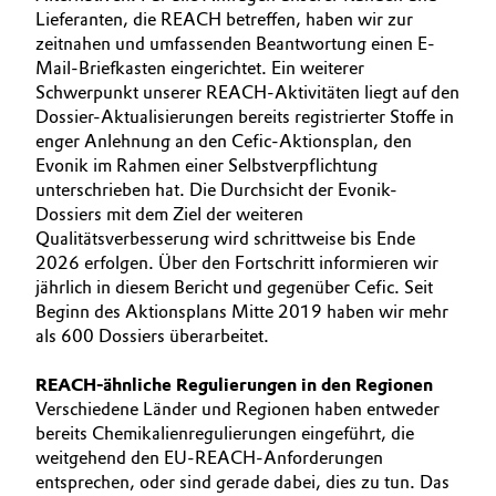
Lieferanten, die REACH betreffen, haben wir zur
Allgemeine Verkaufs- und Lieferbedingungen
Electronics & Telecommunications
zeitnahen und umfassenden Beantwortung einen E-
(AVB)
Mail-Briefkasten eingerichtet. Ein weiterer
Energy, Environment & Utilities
Schwerpunkt unserer REACH-Aktivitäten liegt auf den
Dossier-Aktualisierungen bereits registrierter Stoffe in
enger Anlehnung an den Cefic-Aktionsplan, den
Food & Beverage
Evonik im Rahmen einer Selbstverpflichtung
Business Lines
unterschrieben hat. Die Durchsicht der Evonik-
Green Hydrogen
Dossiers mit dem Ziel der weiteren
Karriere
Qualitätsverbesserung wird schrittweise bis Ende
Home Care & Cleaning
2026 erfolgen. Über den Fortschritt informieren wir
Investor Relations
jährlich in diesem Bericht und gegenüber Cefic. Seit
Medien
Beginn des Aktionsplans Mitte 2019 haben wir mehr
Industrial Manufacturing & Machinery
als 600 Dossiers überarbeitet.
Lubricants & Lubricant Additives
REACH-ähnliche Regulierungen in den Regionen
Verschiedene Länder und Regionen haben entweder
Medical Devices
bereits Chemikalienregulierungen eingeführt, die
weitgehend den EU-REACH-Anforderungen
Metals & Mining
entsprechen, oder sind gerade dabei, dies zu tun. Das