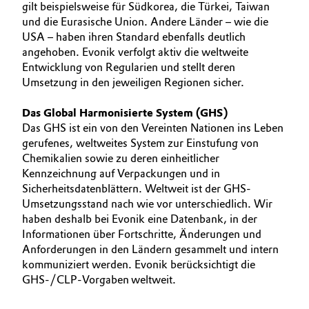
gilt beispielsweise für Südkorea, die Türkei, Taiwan
und die Eurasische Union. Andere Länder – wie die
Oil & Gas, Petrochemicals
USA – haben ihren Standard ebenfalls deutlich
angehoben. Evonik verfolgt aktiv die weltweite
Personal Care & Beauty
Entwicklung von Regularien und stellt deren
Umsetzung in den jeweiligen Regionen sicher.
Pharma & Biopharma
Das Global Harmonisierte System (GHS)
Plastics & Rubber
Das GHS ist ein von den Vereinten Nationen ins Leben
gerufenes, weltweites System zur Einstufung von
Chemikalien sowie zu deren einheitlicher
Pulp, Paper & Packaging
Kennzeichnung auf Verpackungen und in
Sicherheitsdatenblättern. Weltweit ist der GHS-
Textiles, Leather & Nonwovens
Umsetzungsstand nach wie vor unterschiedlich. Wir
haben deshalb bei Evonik eine Datenbank, in der
Informationen über Fortschritte, Änderungen und
Anforderungen in den Ländern gesammelt und intern
kommuniziert werden. Evonik berücksichtigt die
GHS-/CLP-Vorgaben
weltweit.