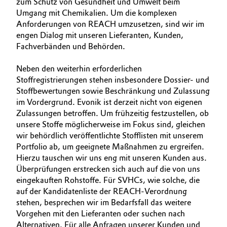
zum Schutz von Gesundheit und Umwelt beim
BVB Partnerschaft
KARRIERE
Umgang mit Chemikalien. Um die komplexen
Automotive & Transportation
Anforderungen von REACH umzusetzen, sind wir im
MEDIEN
Geschichte
engen Dialog mit unseren Lieferanten, Kunden,
Battery
EVENTS
Fachverbänden und Behörden.
Struktur & Organisation
DOCUMENTS
Building, Construction & Infrastructure
Neben den weiterhin erforderlichen
Vorstand
Stoffregistrierungen stehen insbesondere Dossier- und
Stoffbewertungen sowie Beschränkung und Zulassung
Catalysts
Aufsichtsrat
im Vordergrund. Evonik ist derzeit nicht von eigenen
Zulassungen betroffen. Um frühzeitig festzustellen, ob
Struktur
Chemical Industry
unsere Stoffe möglicherweise im Fokus sind, gleichen
Business Lines
wir behördlich veröffentlichte Stofflisten mit unserem
Circular Economy
Portfolio ab, um geeignete Maßnahmen zu ergreifen.
Weltweite Standorte
Hierzu tauschen wir uns eng mit unseren Kunden aus.
Coatings, Paints & Printing
Überprüfungen erstrecken sich auch auf die von uns
ESHQ
eingekauften Rohstoffe. Für SVHCs, wie solche, die
auf der Kandidatenliste der REACH-Verordnung
Composites
Einkauf
stehen, besprechen wir im Bedarfsfall das weitere
Vorgehen mit den Lieferanten oder suchen nach
Consumer Goods & Lifestyle
Governance & Compliance
Alternativen. Für alle Anfragen unserer Kunden und