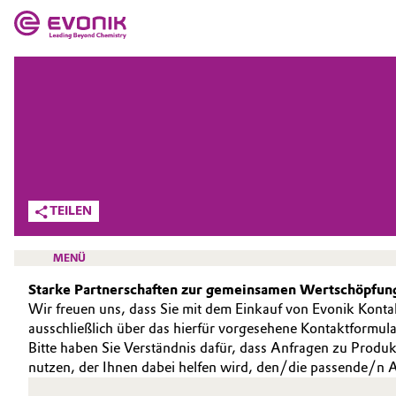
MÄRKTE
MÄRKTE
UNTERNEHMEN
UNTERNEHMEN
Market
Evonik - Leading Beyond Chemistry
Was uns antreibt
Additive Manufacturing
TEILEN
Über Evonik
Adhesives & Sealants
MENÜ
We go beyond
Starke Partnerschaften zur gemeinsamen Wertschöpfun
Aerospace
Wir freuen uns, dass Sie mit dem Einkauf von Evonik Konta
Innovation
ausschließlich über das hierfür vorgesehene Kontaktformula
Agriculture
Purpose
Bitte haben Sie Verständnis dafür, dass Anfragen zu Produ
HOME
nutzen, der Ihnen dabei helfen wird, den/die passende/n A
Animal Nutrition & Health
ÜBER UNS
BVB Partnerschaft