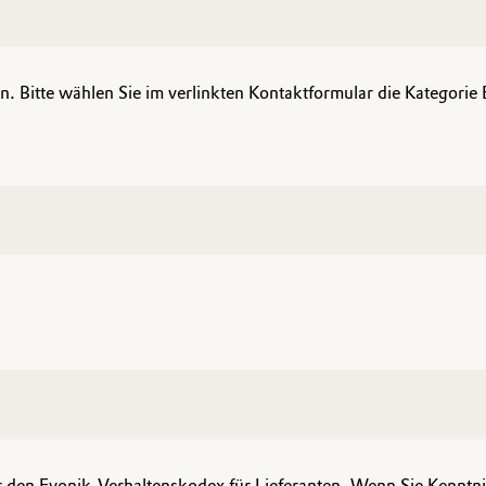
. Bitte wählen Sie im verlinkten Kontaktformular die Kategorie 
 den Evonik-Verhaltenskodex für Lieferanten. Wenn Sie Kenntni