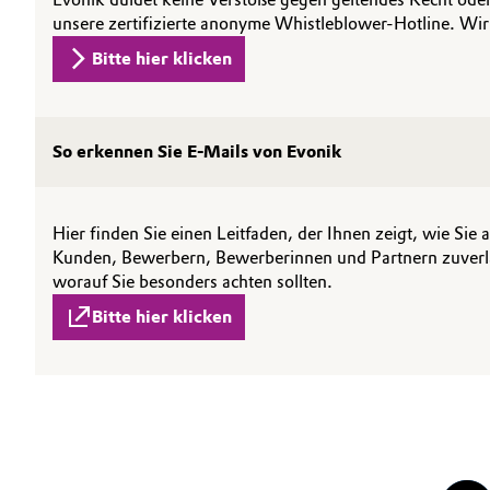
unsere zertifizierte anonyme Whistleblower-Hotline. W
Electronics & Telecommunications
Bitte hier klicken
Energy, Environment & Utilities
Business Lines
Food & Beverage
So erkennen Sie E-Mails von Evonik
Karriere
Green Hydrogen
Investor Relations
Hier finden Sie einen Leitfaden, der Ihnen zeigt, wie Si
Medien
Home Care & Cleaning
Kunden, Bewerbern, Bewerberinnen und Partnern zuverläs
worauf Sie besonders achten sollten.
Industrial Manufacturing & Machinery
Bitte hier klicken
Lubricants & Lubricant Additives
Medical Devices
Metals & Mining