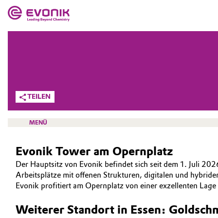
MÄRKTE
MÄRKTE
UNTERNEHMEN
UNTERNEHMEN
Market
Evonik - Leading Beyond Chemistry
TEILEN
Was uns antreibt
Additive Manufacturing
MENÜ
Über Evonik
Adhesives & Sealants
Evonik Tower am Opernplatz
We go beyond
Aerospace
Der Hauptsitz von Evonik befindet sich seit dem 1. Juli 2
Innovation
HOME
Arbeitsplätze mit offenen Strukturen, digitalen und hybri
Agriculture
Evonik profitiert am Opernplatz von einer exzellenten Lag
ÜBER UNS
Purpose
INVESTOREN
Weiterer Standort in Essen: Goldsch
Animal Nutrition & Health
BVB Partnerschaft