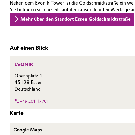
NACHHALTIGKEIT
Neben dem Evonik Tower ist die Goldschmidtstraße ein weit
Geschichte
Automotive & Transportation
Sie befinden sich bereits auf dem ausgedehnten Werksgelä
KARRIERE
Struktur & Organisation
Mehr über den Standort Essen Goldschmidtstraße
MEDIEN
Battery
EVENTS
Vorstand
Building, Construction & Infrastructure
DOCUMENTS
Aufsichtsrat
Auf einen Blick
Catalysts
Struktur
EVONIK
Chemical Industry
Business Lines
Opernplatz 1
45128 Essen
Weltweite Standorte
Circular Economy
Deutschland
ESHQ
Coatings, Paints & Printing
+49 201 17701
Einkauf
Karte
Composites
Governance & Compliance
Google Maps
Consumer Goods & Lifestyle
Allgemeine Verkaufs- und Lieferbedingungen (AVB)