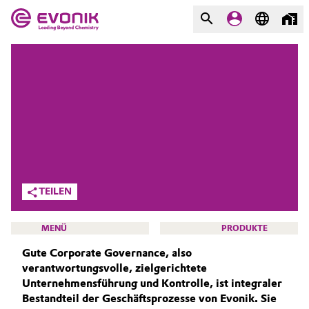
MÄRKTE
MÄRKTE
UNTERNEHMEN
UNTERNEHMEN
Market
Evonik - Leading Beyond
Chemistry
Additive Manufacturing
Was uns antreibt
Adhesives & Sealants
TEILEN
Über Evonik
Aerospace
MENÜ
PRODUKTE
We go beyond
Gute Corporate Governance, also
Agriculture
Innovation
verantwortungsvolle, zielgerichtete
Unternehmensführung und Kontrolle, ist integraler
Purpose
Animal Nutrition & Health
Bestandteil der Geschäftsprozesse von Evonik. Sie
HOME