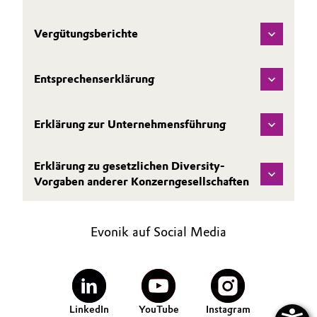
Oil & Gas, Petrochemicals
Vergütungsberichte
Personal Care & Beauty
Entsprechenserklärung
Pharma & Biopharma
Erklärung zur Unternehmensführung
Plastics & Rubber
Pulp, Paper & Packaging
Erklärung zu gesetzlichen Diversity-
Vorgaben anderer Konzerngesellschaften
Textiles, Leather & Nonwovens
Evonik auf Social Media
LinkedIn
YouTube
Instagram