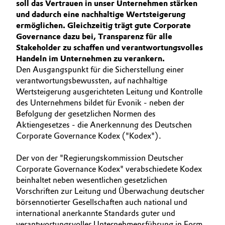
soll das Vertrauen in unser Unternehmen stärken
BVB Partnerschaft
ÜBER UNS
und dadurch eine nachhaltige Wertsteigerung
Automotive & Transportation
ermöglichen. Gleichzeitig trägt gute Corporate
INVESTOREN
Geschichte
Governance dazu bei, Transparenz für alle
Battery
NACHHALTIGKEIT
Struktur & Organisation
Stakeholder zu schaffen und verantwortungsvolles
KARRIERE
Handeln im Unternehmen zu verankern.
Building, Construction & Infrastructure
Den Ausgangspunkt für die Sicherstellung einer
Vorstand
MEDIEN
verantwortungsbewussten, auf nachhaltige
EVENTS
Catalysts
Wertsteigerung ausgerichteten Leitung und Kontrolle
Aufsichtsrat
des Unternehmens bildet für Evonik - neben der
DOCUMENTS
Struktur
Befolgung der gesetzlichen Normen des
Chemical Industry
Aktiengesetzes - die Anerkennung des Deutschen
Business Lines
Corporate Governance Kodex ("Kodex").
Circular Economy
Weltweite Standorte
Der von der "Regierungskommission Deutscher
Coatings, Paints & Printing
Corporate Governance Kodex" verabschiedete Kodex
ESHQ
beinhaltet neben wesentlichen gesetzlichen
Vorschriften zur Leitung und Überwachung deutscher
Composites
Einkauf
börsennotierter Gesellschaften auch national und
international anerkannte Standards guter und
Consumer Goods & Lifestyle
Governance & Compliance
verantwortungsvoller Unternehmensführung in Form