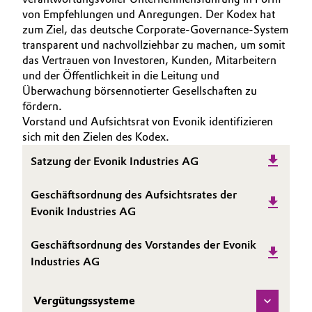
von Empfehlungen und Anregungen. Der Kodex hat
Allgemeine Verkaufs- und Lieferbedingungen
Electronics & Telecommunications
zum Ziel, das deutsche Corporate-Governance-System
(AVB)
transparent und nachvollziehbar zu machen, um somit
Energy, Environment & Utilities
das Vertrauen von Investoren, Kunden, Mitarbeitern
und der Öffentlichkeit in die Leitung und
Überwachung börsennotierter Gesellschaften zu
Food & Beverage
fördern.
Business Lines
Vorstand und Aufsichtsrat von Evonik identifizieren
Green Hydrogen
sich mit den Zielen des Kodex.
Karriere
Satzung der Evonik Industries AG
Home Care & Cleaning
Investor Relations
Geschäftsordnung des Aufsichtsrates der
Medien
Industrial Manufacturing & Machinery
Evonik Industries AG
Lubricants & Lubricant Additives
Geschäftsordnung des Vorstandes der Evonik
Industries AG
Medical Devices
Vergütungssysteme
Metals & Mining