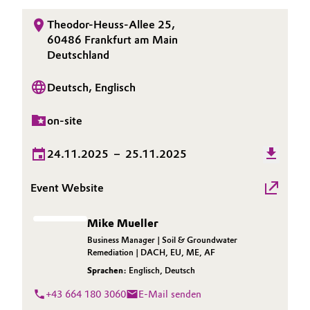
Allgemeine Verkaufs- und Lieferbedingungen
Electronics & Telecommunications
Theodor-Heuss-Allee 25,
(AVB)
60486 Frankfurt am Main
Deutschland
Energy, Environment & Utilities
Deutsch, Englisch
Food & Beverage
Business Lines
on-site
Green Hydrogen
Karriere
24.11.2025
–
25.11.2025
Home Care & Cleaning
Investor Relations
Event Website
Medien
Industrial Manufacturing & Machinery
Mike Mueller
Lubricants & Lubricant Additives
Business Manager | Soil & Groundwater
Remediation | DACH, EU, ME, AF
Medical Devices
Sprachen:
Englisch
,
Deutsch
+43 664 180 3060
E-Mail senden
Metals & Mining