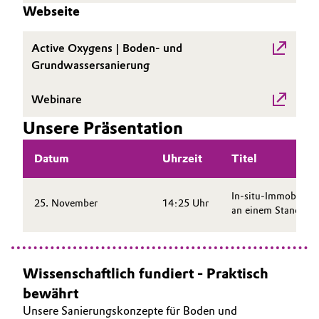
Webseite
Oil & Gas, Petrochemicals
Active Oxygens | Boden- und
Personal Care & Beauty
Grundwassersanierung
Pharma & Biopharma
Webinare
Unsere Präsentation
Plastics & Rubber
Datum
Uhrzeit
Titel
Pulp, Paper & Packaging
In-situ-Immobilisi
Textiles, Leather & Nonwovens
25. November
14:25 Uhr
an einem Standort 
Wissenschaftlich fundiert - Praktisch
bewährt
Unsere Sanierungskonzepte für Boden und