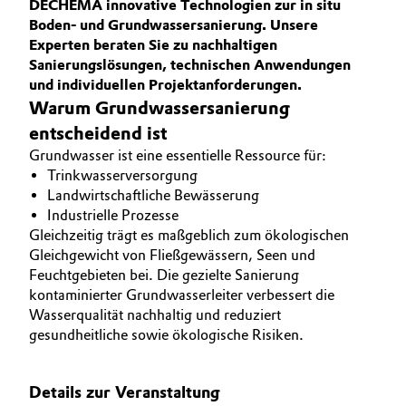
DECHEMA innovative Technologien zur in situ
INVESTOREN
BVB Partnerschaft
Boden- und Grundwassersanierung. Unsere
Automotive & Transportation
NACHHALTIGKEIT
Experten beraten Sie zu nachhaltigen
Geschichte
Sanierungslösungen, technischen Anwendungen
KARRIERE
Battery
Struktur & Organisation
und individuellen Projektanforderungen.
MEDIEN
Warum Grundwassersanierung
Building, Construction & Infrastructure
Vorstand
EVENTS
entscheidend ist
Grundwasser ist eine essentielle Ressource für:
DOCUMENTS
Catalysts
Aufsichtsrat
Trinkwasserversorgung
Landwirtschaftliche Bewässerung
Struktur
Chemical Industry
Industrielle Prozesse
Gleichzeitig trägt es maßgeblich zum ökologischen
Business Lines
Circular Economy
Gleichgewicht von Fließgewässern, Seen und
Feuchtgebieten bei. Die gezielte Sanierung
Weltweite Standorte
kontaminierter Grundwasserleiter verbessert die
Coatings, Paints & Printing
Wasserqualität nachhaltig und reduziert
ESHQ
gesundheitliche sowie ökologische Risiken.
Composites
Einkauf
Consumer Goods & Lifestyle
Details zur Veranstaltung
Governance & Compliance